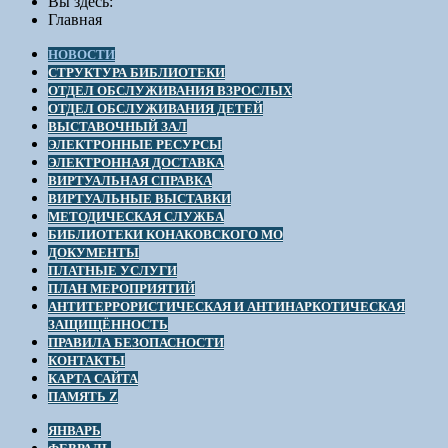
Вы здесь:
Главная
НОВОСТИ
СТРУКТУРА БИБЛИОТЕКИ
ОТДЕЛ ОБСЛУЖИВАНИЯ ВЗРОСЛЫХ
ОТДЕЛ ОБСЛУЖИВАНИЯ ДЕТЕЙ
ВЫСТАВОЧНЫЙ ЗАЛ
ЭЛЕКТРОННЫЕ РЕСУРСЫ
ЭЛЕКТРОННАЯ ДОСТАВКА
ВИРТУАЛЬНАЯ СПРАВКА
ВИРТУАЛЬНЫЕ ВЫСТАВКИ
МЕТОДИЧЕСКАЯ СЛУЖБА
БИБЛИОТЕКИ КОНАКОВСКОГО МО
ДОКУМЕНТЫ
ПЛАТНЫЕ УСЛУГИ
ПЛАН МЕРОПРИЯТИЙ
АНТИТЕРРОРИСТИЧЕСКАЯ И АНТИНАРКОТИЧЕСКАЯ
ЗАЩИЩЁННОСТЬ
ПРАВИЛА БЕЗОПАСНОСТИ
КОНТАКТЫ
КАРТА САЙТА
ПАМЯТЬ Z
ЯНВАРЬ