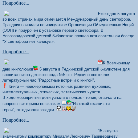
Подробнее...
Ежегодно 5 августа
во всех странах мира отмечается Международный день светофора.
Праздник появился по инициативе Организации Объединенных Наций
(ООН) и приурочен к установке первого светофора. В
Новозавидовской детской библиотеке прошла познавательная беседа
"У светофора нет каникул».
Подробнее...
К Всемирному
дню книголюбов
5 августа в Редкинской детской библиотеке для
воспитанников детского сада №5 пгт. Редкино состоялся
литературный час "Радостные встречи с книгой".
Книга — неисчерпаемый источник развития духовных,
интеллектуальных, этических, эстетических чувств.
В ходе мероприятия дети узнали о пользе чтения, отвечали на
вопросы викторины по сказкам
"Из какой сказки эти
герои",.отгадывали загадки..
Подробнее...
15 августа
знаменитому композитору Микаэлу Леоновичу Таривердиеву