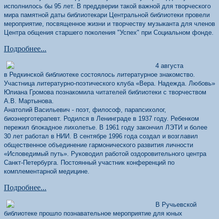
исполнилось бы 95 лет. В преддверии такой важной для творческого
мира памятной даты библиотекари Центральной библиотеки провели
мероприятие, посвященное жизни и творчеству музыканта для членов
Центра общения старшего поколения "Успех" при Социальном фонде.
Подробнее...
4 августа
в Редкинской библиотеке состоялось литературное знакомство.
Участница литературно-поэтического клуба «Вера. Надежда. Любовь»
Юлиана Громова познакомила читателей библиотеки с творчеством
А.В. Мартынова.
Анатолий Васильевич - поэт, философ, парапсихолог,
биоэнерготерапевт. Родился в Ленинграде в 1937 году. Ребенком
пережил блокадное лихолетье. В 1961 году закончил ЛЭТИ и более
30 лет работал в НИИ. В сентябре 1996 года создал и возглавил
общественное объединение гармонического развития лично­сти
«Исповедимый путь». Руководил работой оздоровительного центра
Санкт-Петербурга. Постоянный участник конференций по
комплементарной медицине.
Подробнее...
В Ручьевской
библиотеке прошло познавательное мероприятие для юных