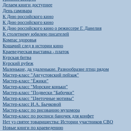
Делаем книги доступнее
День самовара
К Дню российского кино
К Дню российского кино
К Дню российского кино о режиссере Г. Данелия
К столетнему юбилею писателей
Компас здоровья
Кошачий след в истории кино
Краеведческая выставка - платок
Курская битва
Курский рубеж
Маленькие, да удаленькие. Разнообразие птиц рядом
Мастер-класс "Августовский пейзаж"
Мастер-класс "Ёжики"
Мастер-класс "Морские коньки"
Мастер-класс "Подвески "Бабочки"
Мастер-класс "Цветочные мотивы"
Мастер-класс И.А. Бычковой
Мастер-класс по рисованию мухомора
Мастер-класс по росписи баночек для конфет
Нет уз святее товарищества: Истории участников СВО
Новые книги по краеведению