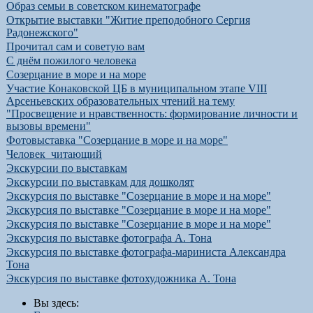
Образ семьи в советском кинематографе
Открытие выставки "Житие преподобного Сергия
Радонежского"
Прочитал сам и советую вам
С днём пожилого человека
Созерцание в море и на море
Участие Конаковской ЦБ в муниципальном этапе VIII
Арсеньевских образовательных чтений на тему
"Просвещение и нравственность: формирование личности и
вызовы времени"
Фотовыставка "Созерцание в море и на море"
Человек_читающий
Экскурсии по выставкам
Экскурсии по выставкам для дошколят
Экскурсия по выставке "Созерцание в море и на море"
Экскурсия по выставке "Созерцание в море и на море"
Экскурсия по выставке "Созерцание в море и на море"
Экскурсия по выставке фотографа А. Тона
Экскурсия по выставке фотографа-мариниста Александра
Тона
Экскурсия по выставке фотохудожника А. Тона
Вы здесь: