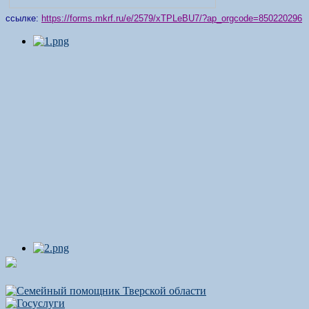
ссылке:
https://forms.mkrf.ru/e/2579/xTPLeBU7/?ap_orgcode=850220296