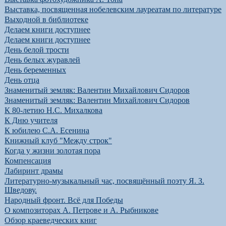
Выставка, посвященная нобелевским лауреатам по литературе
Выходной в библиотеке
Делаем книги доступнее
Делаем книги доступнее
День белой трости
День белых журавлей
День беременных
День отца
Знаменитый земляк: Валентин Михайлович Сидоров
Знаменитый земляк: Валентин Михайлович Сидоров
К 80-летию Н.С. Михалкова
К Дню учителя
К юбилею С.А. Есенина
Книжный клуб "Между строк"
Когда у жизни золотая пора
Компенсация
Лабиринт драмы
Литературно-музыкальный час, посвящённый поэту Я. З.
Шведову.
Народный фронт. Всё для Победы
О композиторах А. Петрове и А. Рыбникове
Обзор краеведческих книг