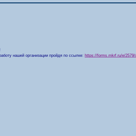
!
работу нашей организации пройдя по ссылке:
https://forms.mkrf.ru/e/25