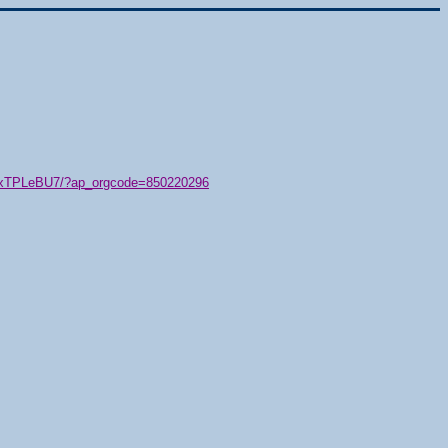
79/xTPLeBU7/?ap_orgcode=850220296