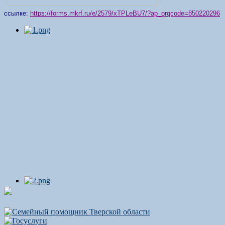
ссылке:
https://forms.mkrf.ru/e/2579/xTPLeBU7/?ap_orgcode=850220296