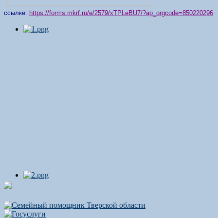
ссылке:
https://forms.mkrf.ru/e/2579/xTPLeBU7/?ap_orgcode=850220296