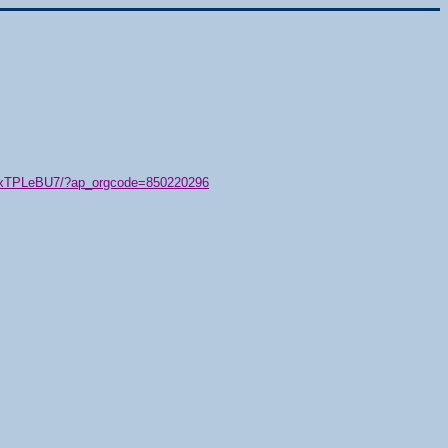
79/xTPLeBU7/?ap_orgcode=850220296