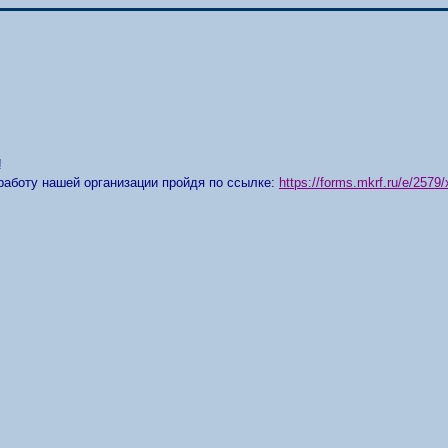
!
работу нашей организации пройдя по ссылке:
https://forms.mkrf.ru/e/25