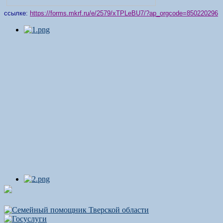
ссылке:
https://forms.mkrf.ru/e/2579/xTPLeBU7/?ap_orgcode=850220296