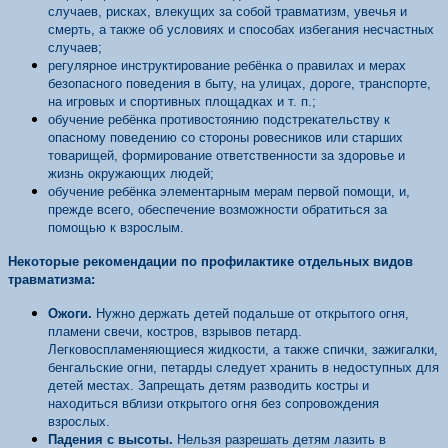
случаев, рисках, влекущих за собой травматизм, увечья и
смерть, а также об условиях и способах избегания несчастных
случаев;
регулярное инструктирование ребёнка о правилах и мерах
безопасного поведения в быту, на улицах, дороге, транспорте,
на игровых и спортивных площадках и т. п.;
обучение ребёнка противостоянию подстрекательству к
опасному поведению со стороны ровесников или старших
товарищей, формирование ответственности за здоровье и
жизнь окружающих людей;
обучение ребёнка элементарным мерам первой помощи, и,
прежде всего, обеспечение возможности обратиться за
помощью к взрослым.
Некоторые рекомендации по профилактике отдельных видов
травматизма:
Ожоги.
Нужно держать детей подальше от открытого огня,
пламени свечи, костров, взрывов петард.
Легковоспламеняющиеся жидкости, а также спички, зажигалки,
бенгальские огни, петарды следует хранить в недоступных для
детей местах. Запрещать детям разводить костры и
находиться вблизи открытого огня без сопровождения
взрослых.
Падения с высоты.
Нельзя разрешать детям лазить в