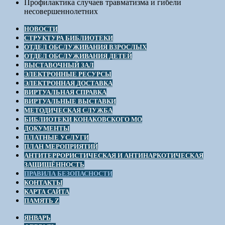
Профилактика случаев травматизма и гибели
несовершеннолетних
НОВОСТИ
СТРУКТУРА БИБЛИОТЕКИ
ОТДЕЛ ОБСЛУЖИВАНИЯ ВЗРОСЛЫХ
ОТДЕЛ ОБСЛУЖИВАНИЯ ДЕТЕЙ
ВЫСТАВОЧНЫЙ ЗАЛ
ЭЛЕКТРОННЫЕ РЕСУРСЫ
ЭЛЕКТРОННАЯ ДОСТАВКА
ВИРТУАЛЬНАЯ СПРАВКА
ВИРТУАЛЬНЫЕ ВЫСТАВКИ
МЕТОДИЧЕСКАЯ СЛУЖБА
БИБЛИОТЕКИ КОНАКОВСКОГО МО
ДОКУМЕНТЫ
ПЛАТНЫЕ УСЛУГИ
ПЛАН МЕРОПРИЯТИЙ
АНТИТЕРРОРИСТИЧЕСКАЯ И АНТИНАРКОТИЧЕСКАЯ
ЗАЩИЩЁННОСТЬ
ПРАВИЛА БЕЗОПАСНОСТИ
КОНТАКТЫ
КАРТА САЙТА
ПАМЯТЬ Z
ЯНВАРЬ