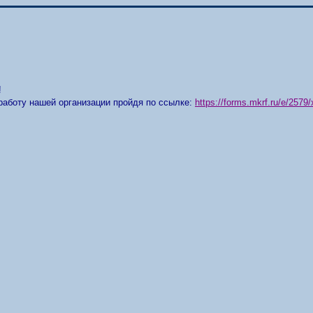
!
работу нашей организации пройдя по ссылке:
https://forms.mkrf.ru/e/25