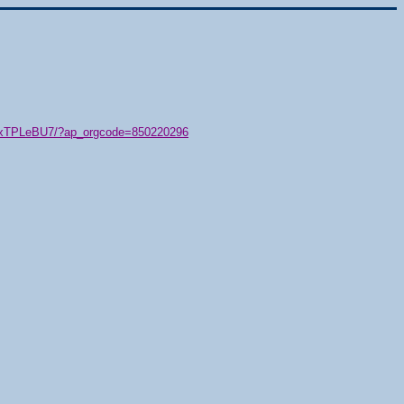
79/xTPLeBU7/?ap_orgcode=850220296