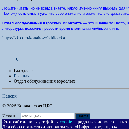
Любите читать, но не всегда знаете, какую именно книгу выбрать для ч
Поэтому есть смысл уделять своё внимание и время только действите
Отдел обслуживания взрослых ВКонтакте
— это именно то место, в
литературы, позволив провести время в компании любимой книги.
https://vk.com/konakovobiblioteka
0
Вы здесь:
Главная
Отдел обслуживания взрослых
Наверх
© 2026 Конаковская ЦБС
Искать...
Найти
Этот сайт использует файлы
cookie
. Продолжая использовать эт
Для сбора статистики используется: «Цифровая культура».