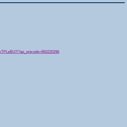
79/xTPLeBU7/?ap_orgcode=850220296