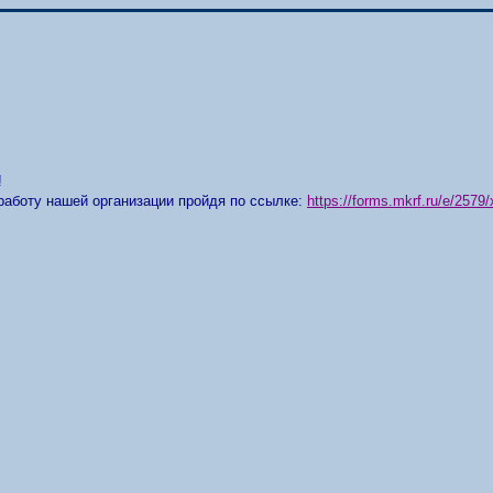
!
работу нашей организации пройдя по ссылке:
https://forms.mkrf.ru/e/25