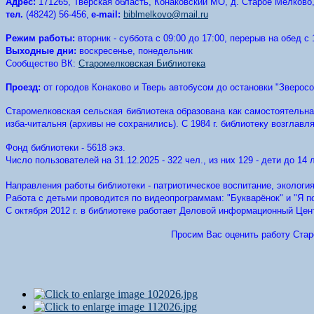
Адрес:
171265, Тверская область, Конаковский МО, д. Старое Мелково,
тел.
(48242) 56-456,
e-mail:
biblmelkovo@mail.ru
Режим работы:
вторник - суббота с 09:00 до 17:00, перерыв на обед с 
Выходные дни:
воскресенье
,
понедельник
Сообщество ВК:
Старомелковская Библиотека
Проезд
:
от городов Конаково и Тверь автобусом до остановки "Зверосо
Старомелковская сельская библиотека образована как самостоятельная
изба-читальня (архивы не сохранились). С 1984 г. библиотеку возглав
Фонд библиотеки - 5618 экз.
Число пользователей на 31.12.2025 - 322 чел., из них 129 - дети до 14 л
Направления работы библиотеки - патриотическое воспитание, экологи
Работа с детьми проводится по видеопрограммам: "Букварёнок" и "Я п
С октября 2012 г. в библиотеке работает Деловой информационный Цен
Просим Вас оценить работу Стар