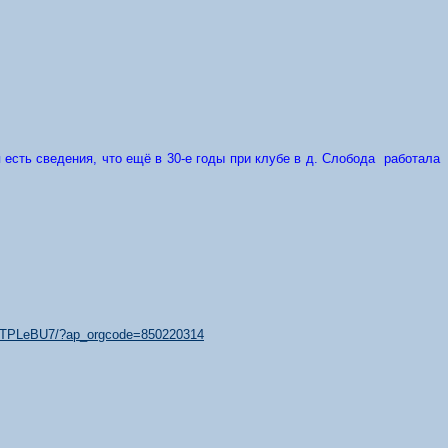
 есть сведения, что ещё в 30-е годы при клубе в д. Слобода работала
9/xTPLeBU7/?ap_orgcode=850220314