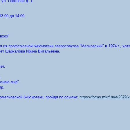
 ул. Парковая д. 1
13:00 до 14:00
вхоз"
 из профсоюзной библиотеки зверосовхоза "Мелковский" в 1974 г., хотя
ляет Шаркалова Ирина Витальевна.
ет.
я.
ознаю мир".
тр.
омелковской библиотеки, пройдя по ссылке:
https://forms.mkrf.ru/e/257