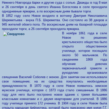
Нижнего Новгорода барки и другие суда с солью. Дважды в год 8 мая
и 26 сентября в день святого Иоанна Богослова в селе проходили
однодневные ярмарки, а по воскресным дням бывали торги.
В 1852 году село Новое входило в вотчину Дмитрия Николаевича
Шереметьева - внука П.Б. Шереметва. Оно состояло из 38 дворов и
945 жителей обоего пола. По воскресным дням на базарной площади
проходили торги, а 26 сентября проходила ярмарка.
В ноябре 1861 года в селе
Новое по решению
крестьянского общества было
открыто общественное
училище, которое посещало
около 50 мальчиков. По
сведениям 1869 года
обучение девочек
первоначальной грамоте и
рукоделию организовали
священник Василий Соболев с женою. Для занятии они использовали
свое помещение; на их средства покупались необходимые
принадлежности. В 1870 году в селе Новое появилось земское
мужское училище, которое с 1873 года стало смешанным. В 1886
году для него было построено новое здание с тремя большими
классными комнатами и с двумя квартирами для учителей. В 1886
году училище приняло 172 ученика. В 1904 году в селе Новом была
открыта народная библиотека, которой было присвоено имя князя Г.Г.