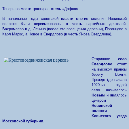
Теперь на месте трактира - отель «Дафна».
В начальные годы советской власти многие селения Новинской
волости были переименованы в честь партийных деятелей:
Вахромеево в д. Ленино (после его посещения деревни), Поганцево в
Карл Маркс, а Новое в Свердлово (в честь Якова Свердлова).
Старинное
село
Свердлово
стоит
на высоком правом
берегу Волги.
Прежде (до начала
1920-ых годов)
село называлось
Новым
и являлось
центром
Новинской
волости
Клинского уезда
Московской губернии
.