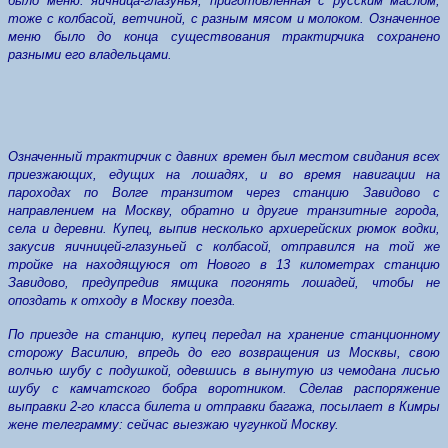
было меню: яичница-глазунья, приготовленная с русским маслом,
тоже с колбасой, ветчиной, с разным мясом и молоком. Означенное
меню было до конца существования трактирчика сохранено
разными его владельцами.
Означенный трактирчик с давних времен был местом свидания всех
приезжающих, едущих на лошадях, и во время навигации на
пароходах по Волге транзитом через станцию Завидово с
направлением на Москву, обратно и другие транзитные города,
села и деревни. Купец, выпив несколько архиерейских рюмок водки,
закусив яичницей-глазуньей с колбасой, отправился на той же
тройке на находящуюся от Нового в 13 километрах станцию
Завидово, предупредив ямщика погонять лошадей, чтобы не
опоздать к отходу в Москву поезда.
По приезде на станцию, купец передал на хранение станционному
сторожу Василию, впредь до его возвращения из Москвы, свою
волчью шубу с подушкой, одевшись в вынутую из чемодана лисью
шубу с камчатского бобра воротником. Сделав распоряжение
выправки 2-го класса билета и отправки багажа, посылает в Кимры
жене телеграмму: сейчас выезжаю чугункой Москву.