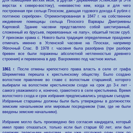
для помещения ветхих икон, а другая - деревянная Успенская (в 5-ти
верстах к северо-востоку), «неизвестно кем, когда и для чего
построенная при сельце Плоском, дающая гoдoвого дохода 4 рубля с
полтиною серебром». Отремонтированная в 1847 г. на собственное
иждивение помещицы сельца Плоского Варвары Дмитриевны
Карповой. Здание часовни представляло собой шестигранный,
сложенный из брусьев, перевязанных «в лапу», обшитый тесом сруб.
У прихожан храма с. Нового была традиция определенные праздники
отмечать именно в Успенской часовне на Плосках, например
Яблочный Спас. В 1978 г. часовня была разобрана (при разборе
бревен все были поражены абсолютной нетленностью древнего
строения) и перевезена в дер. Baxpомеево под частное жилье.
1861
г. После отмены крепостного права власть в селе от графа
Шереметева перешла к крестьянскому обществу. Было создано
волостное правление во главе с волостным старшиной, которого
выбирали на волостном крестьянском сходе на срок до 3-х лет -
самого уважаемого и, конечно, грамотного в селе крестьянина. Время
волостного схода и срок избрания предписывались уездным съездом.
Избранные старшины должны были быть утверждены в должностях
земским начальником или мировым посредником (там, где не были
введены земские начальники).
Избрание могло быть произведено без согласия кандидата, который
имел право отказаться, только если был старше 60 лет, или был
одержим телесными недугами, или уже отслужил один срок по