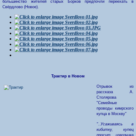
большинство жителей старых Борков предпочли переехать в
Свёрдлово (Новое).
Трактир в Новом
Отрывок из
рассказа А.
Столярова
"Семейные
проводы кимрского
купца в Москву"
"..Усаживаясь в
кибитку, купец
просит извозчика