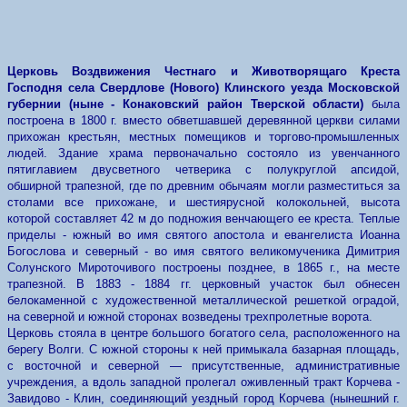
Церковь Воздвижения Честнаго и Животворящаго Креста
Господня села Свердлове (Нового) Клинского уезда Московской
губернии (ныне - Конаковский район Тверской области)
была
построена в 1800 г. вместо обветшавшей деревянной церкви силами
прихожан крестьян, местных помещиков и торгово-промышленных
людей.
Здание храма первоначально состояло из увенчанного
пятиглавием двусветного четверика с полукруглой апсидой,
обширной трапезной, где по древним обычаям могли разместиться за
столами все прихожане, и шестиярусной колокольней, высота
которой составляет 42 м до подножия венчающего ее креста. Теплые
приделы - южный во имя святого апостола и евангелиста Иоанна
Богослова и северный - во имя святого великомученика Димитрия
Солунского Мироточивого построены позднее, в 1865 г., на месте
трапезной. В 1883 - 1884 гг. церковный участок был обнесен
белокаменной с художественной металлической решеткой оградой,
на северной и южной сторонах возведены трехпролетные ворота.
Церковь стояла в центре большого богатого села, расположенного на
берегу Волги. С южной стороны к ней примыкала базарная площадь,
с восточной и северной — присутственные, административные
учреждения, а вдоль западной пролегал оживленный тракт Корчева -
Завидово - Клин, соединяющий уездный город Корчева (нынешний г.