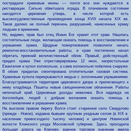
пострадали храмовые иконы — почти все они нуждаются в
реставрации. Сильно обветшала ограда. В плачевном состоянии
находится церковная утварь, в числе которой есть
высокохудожественные произведения конца XVIII начала XIX вв.
Таков далеко не полный перечень разрушений, нанесенных храму
людьми и временем.
Но, видимо, прав был отец Иоанн Бог хранит этот храм. Нашлись
состоятельные люди, желающие оказать помощь в восстановлении и
украшении храма. Щедрые пожертвования позволили начать
ремонтно-восстановительные работы, и храм постепенно начал
обретать прежний величественный облик. Правый, действующий,
придел храма Уже отреставрированы 12 икон, напрестольные
Евангелия и купол колокольни, а сама колокольня побелена снаружи.
В обоих приделах смонтирована отопительная газовая система.
Храмовые купола перекрываются медью с золочеными украшениями.
Благоустраивается территория церковного двора и прилегающего к
нему кладбища. Пошиты новые священнические облачения. Работы
непочатый край. Церковные доходы невелики. Вся надежда на
боголюбцев, людей с добрым желанием оказать помощь в
восстановлении и украшении храма.
На высоком правом берегу Волги стоит старинное село Свердлово
(прежде - Новое), издавна бывшее крупным уездным селом (в XIX в.
население превосходило тысячу человек) и центром Новинской
волости Клинского уезда Московской губернии. Здесь проходила
большая дорога на Корчеву, важное торговое значение имела