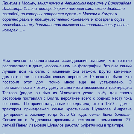
Приехав в Москву, занял номер в Черкасском переулке у Виноградова
Владимира Ильича, который кроме номеров имел около двадцати
лошадей, на которых отправлял гужем из Москвы в Кимры и
обратно разные, преимущественно кожевенные, товары и обувь.
Благодаря этому большинство кимряков останавливалось у него в
номерах....»
Мои личные генеалогические исследования выявили, что трактир
располагался в доме, изображённом на фотографии. Это был самый
лучший дом на селе, с каменным 1-м этажом. Других каменных
домов в селе по хозяйственным переписям 19 века не было. Кто
построил этот дом, точно мною еще не установлено. О
причисленности к этому дому знаменитого московского трактирщика
Тестова (родом он был из Угличского уезда, рыбу для своего
ресторана поставлял с Волги, вероятнее всего с родных мест) пока
не нашла. По архивным данным определила, что в 1870 г. дом с
трактиром принадлежал семье крестьянина Шувалова Андреяна
Григорьевича. Хозяину тогда было 62 года, семья была большая.
Совместно с Андреяном проживали несколько племянников. 27-
летний Павел Иванович Шувалов работал буфетчиком в трактире.