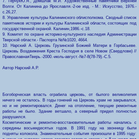
7. ГерчукЮ.Я., Домшлак М.И. Художественные памятники Верхней
Волги. От Калинина до Ярославля.-2-ое изд. - М.: Искусство, 1976.-
с.26,27.
8. Управление культуры Калининского облисполкома. Сводный список
памятников истории и культуры Калининской области, состоящих под
государственной охраной. Калинин,1986.-с.18.
9. Комитет по охране историко-культурного наследия Администрации
Тверской области.- Паспорта №№1020, 4664.
10. Нарский A. Церковь Грузинской Божией Матери в Горбасьеве.
Церковь Воздвижения Креста Господня в селе Новом (Свердлове) //
ПравославнаяТверь.-2000.-июль-август.-№7-8(78-79).-С.5.
Автор Нарский А.Р.
Богоборческая власть ограбила церковь, от былого великолепия
ничего не осталось. В годы гонений на Церковь храм не закрывался,
но и не ремонтировался. Денег на отопление, текущие ремонтные
работы не было. Здание ветшало, а северный придел полностью
разрушился.
Косметические и ремонтно-восстановительные работы начались с
середины восьмидесятых годов. В 1991 году на звонницу были
подняты колокола. Знаменательные события произошли в 1995 году: