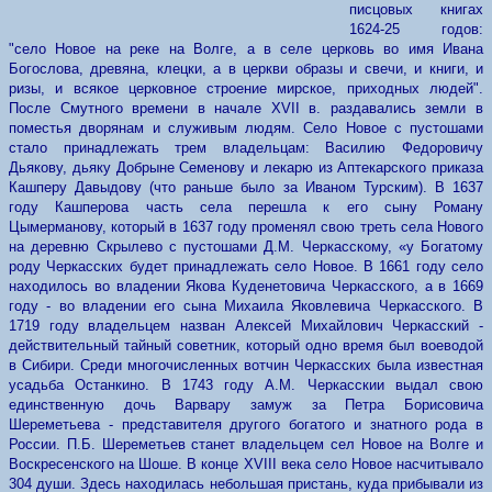
писцовых книгах
1624-25 годов:
"село Новое на реке на Волге, а в селе церковь во имя Ивана
Богослова, древяна, клецки, а в церкви образы и свечи, и книги, и
ризы, и всякое церковное строение мирское, приходных людей".
После Смутного времени в начале XVII в. раздавались земли в
поместья дворянам и служивым людям. Село Новое с пустошами
стало принадлежать трем владельцам: Василию Федоровичу
Дьякову, дьяку Добрыне Семенову и лекарю из Аптекарского приказа
Кашперу Давыдову (что раньше было за Иваном Турским). В 1637
году Кашперова часть села перешла к его сыну Роману
Цымерманову, который в 1637 году променял свою треть
села
Нового
на деревню Скрылево с пустошами Д.М. Черкасскому, «у Богатому
роду Черкасских будет принадлежать село Новое. В 1661 году село
находилось во владении Якова Куденетовича Черкасского, а в 1669
году - во
владении
его сына Михаила Яковлевича Черкасского. В
1719
году
владельцем
назван
Алексей Михайлович Черкасский -
действительный тайный советник,
который
одно время был воеводой
в Сибири. Среди многочисленных вотчин
Черкасских
была известная
усадьба Останкино. В 1743 году А.М. Черкасскии выдал свою
единственную дочь Варвару замуж за Петра Борисовича
Шереметьева - представителя другого богатого и знатного рода в
России. П.Б. Шереметьев станет владельцем сел Новое на Волге и
Воскресенского на Шоше. В конце XVIII века село Новое насчитывало
304 души. Здесь находилась небольшая пристань, куда прибывали из