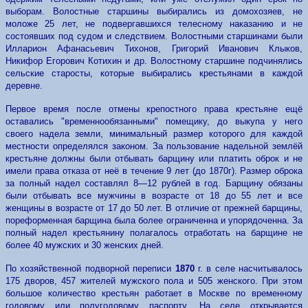
выборам. Волостные старшины выбирались из домохозяев, не
моложе 25 лет, не подвергавшихся телесному наказанию и не
состоявших под судом и следствием. Волостными старшинами были
Илларион Афанасьевич Тихонов, Григорий Иванович Клыков,
Никифор Егорович Котихин и др. Волостному старшине подчинялись
сельские старосты, которые выбирались крестьянами в каждой
деревне.
Первое время после отмены крепостного права крестьяне ещё
оставались "временнообязанными" помещику, до выкупа у него
своего надела земли, минимальный размер которого для каждой
местности определялся законом. За пользование надельной землёй
крестьяне должны были отбывать барщину или платить оброк и не
имели права отказа от неё в течение 9 лет (до 1870г). Размер оброка
за полный надел составлял 8—12 рублей в год. Барщину обязаны
были отбывать все мужчины в возрасте от 18 до 55 лет и все
женщины в возрасте от 17 до 50 лет. В отличие от прежней барщины,
пореформенная барщина была более ограниченна и упорядоченна. За
полный надел крестьянину полагалось отработать на барщине не
более 40 мужских и 30 женских дней.
По хозяйственной подворной переписи
1870
г. в селе насчитывалось
175 дворов, 457 жителей мужского пола и 505 женского. При этом
большое количество крестьян работает в Москве по временному
годовому или полугодовому паспорту. На селе открывается