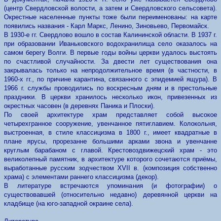
(центр Свердловской волости, а затем и Свердловского сельсовета).
Окрестные населенные пункты тоже были переименованы: на карте
появились названия - Карл Маркс, Ленино, Зиновьево, Первомайск.
В 1930-е гг. Свердлово вошло в состав Калининской области. В 1937 г.
при образовании Иваньковского водохранилища село оказалось на
самом берегу Волги. В первые годы войны церкви удалось выстоять
по счастливой случайности. За двести лет существования она
закрывалась только на непродолжительное время (в частности, в
1960-х гг., по причине карантина, связанного с эпидемией ящура). В
1966 г. службы проводились по воскресным дням и в престольные
праздники. В церкви хранилось несколько икон, привезенных из
окрестных часовен (в деревнях Паника и Плоски).
По своей архитектуре храм представляет собой высокое
четырехгранное сооружение, увенчанное пятиглавием. Колокольня,
выстроенная, в стиле классицизма в 1800 г., имеет квадратные в
плане ярусы, прорезанне большими арками звона и увенчанне
круглым барабаном с главой. Крестовоздвижецский храм - это
великолепный памятник, в архитектуре которого сочетаются приёмы,
выработанные русским зодчеством ХVII в. (композиция собственно
храма) с элементами раннего классицизма (декор).
В литературе встречаются упоминания (и фотографии) о
существовавшей (относительно недавно) деревянной церкви на
кладбище (на юго-западной окраине села).