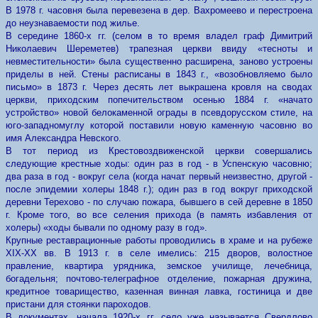
В 1978 г. часовня была перевезена в дер. Baxpомеево и перестроена
до неузнаваемости под жилье.
В середине 1860-х гг. (селом в то время владел граф Димитрий
Николаевич Шереметев) трапезная церкви ввиду «тесноты и
невместительности» была существенно расширена, заново устроены
приделы в ней. Стены расписаны в 1843 г., «возобновляемо было
письмо» в 1873 г. Через десять лет выкрашена кровля на сводах
церкви, приходским попечительством осенью 1884 г. «начато
устройство» новой белокаменной ограды в псевдорусском стиле, на
юго-западномуглу которой поставили новую каменную часовню во
имя Александра Невского.
В тот период из Крестовоздвиженской церкви совершались
следующие крестные ходы: один раз в год - в Успенскую часовню;
два раза в год - вокруг села (когда начат первый неизвестно, другой -
после эпидемии холеры 1848 г.); один раз в год вокруг приходской
деревни Терехово - по случаю пожара, бывшего в сей деревне в 1850
г. Кроме того, во все селения прихода (в память избавления от
холеры) «ходы бывали по одному разу в год».
Крупные реставрационные работы проводились в храме и на рубеже
XIX-XX вв. В 1913 г. в селе имелись: 215 дворов, волостное
правление, квартира урядника, земское училище, лечебница,
богадельня; почтово-телеграфное отделение, пожарная дружина,
кредитное товарищество, казенная винная лавка, гостиница и две
пристани для стоянки пароходов.
В документах, начала 1920-х гг. село уже называется Свердлово