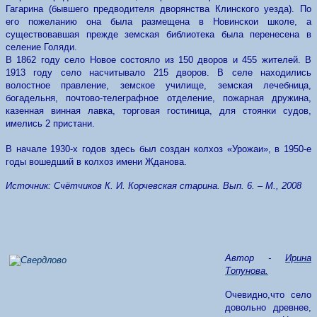
Гагарина (бывшего предводителя дворянства Клинского уезда). По
его пожеланию она была размещена в Новинскои школе, а
существовавшая прежде земская библиотека была перенесена в
селение Голяди.
В 1862 году село Новое состояло из 150 дворов и 455 жителей. В
1913 году село насчитывало 215 дворов. В селе находились
волостное правление, земское училище, земская лечебница,
богадельня, почтово-телеграфное отделение, пожарная дружина,
казенная винная лавка, торговая гостиница, для стоянки судов,
имелись 2 пристани.
В начале 1930-х годов здесь был создан колхоз «Урожаи», в 1950-е
годы вошедший в колхоз имени Жданова.
Источник: Счётчиков К. И. Корчевская старина. Вып. 6. – М., 2008
Автор -
Ирина
Топунова.
Очевидно,что село
довольно древнее,