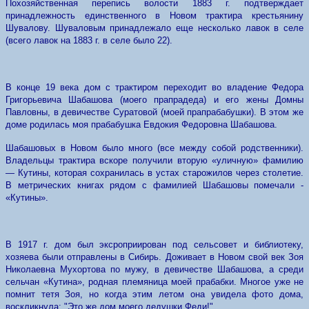
Похозяйственная перепись волости 1883 г. подтверждает
принадлежность единственного в Новом трактира крестьянину
Шувалову. Шуваловым принадлежало еще несколько лавок в селе
(всего лавок на 1883 г. в селе было 22).
В конце 19 века дом с трактиром переходит во владение Федора
Григорьевича Шабашова (моего прапрадеда) и его жены Домны
Павловны, в девичестве Суратовой (моей прапрабабушки). В этом же
доме родилась моя прабабушка Евдокия Федоровна Шабашова.
Шабашовых в Новом было много (все между собой родственники).
Владельцы трактира вскоре получили вторую «уличную» фамилию
— Кутины, которая сохранилась в устах старожилов через столетие.
В метрических книгах рядом с фамилией Шабашовы помечали -
«Кутины».
В 1917 г. дом был эксроприирован под сельсовет и библиотеку,
хозяева были отправлены в Сибирь. Доживает в Новом свой век Зоя
Николаевна Мухортова по мужу, в девичестве Шабашова, а среди
сельчан «Кутина», родная племяница моей прабабки. Многое уже не
помнит тетя Зоя, но когда этим летом она увидела фото дома,
воскликнула: "Это же дом моего дедушки Феди!"