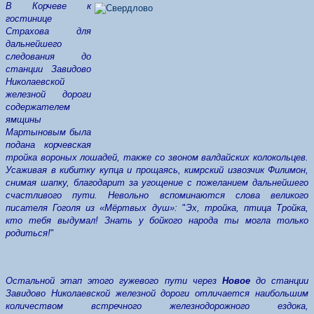
В Корчеве к
гостинице
Страхова для
дальнейшего
следования до
станции Завидово
Николаевской
железной дороги
содержателем
ямщины
Мартыновым была
подана корчевская
тройка вороных лошадей, также со звоном валдайских колокольцев.
Усаживая в кибитку купца и прощаясь, кимрский извозчик Филимон,
снимая шапку, благодарит за угощение с пожеланием дальнейшего
счастливого пути. Невольно вспоминаются слова великого
писателя Гоголя из «Мёртвых душ»:
"
Эх, тройка, птица Тройка,
кто тебя выдумал! Знать у бойкого народа ты могла только
родиться!
"
Остальной этап этого гужевого пути через
Новое
до станции
Завидово Николаевской железной дороги отличается наибольшим
количеством встречного железнодорожного ездока,