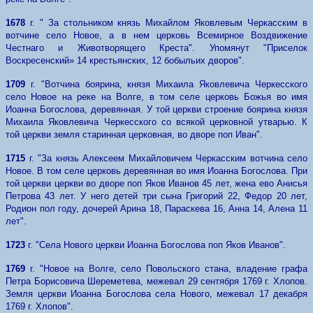
1678
г. " За стольником князь Михайлом Яковлевым Черкасским в
вотчине село Новое, а в нем церковь Всемирное Воздвижение
Честнаго и Животворящего Креста". Упомянут "Приселок
Воскресенский» 14 крестьянских, 12 бобыльих дворов".
1709
г. "Вотчина боярина, князя Михаила Яковлевича Черкесского
село Новое на реке на Волге, в том селе церковь Божья во имя
Иоанна Богослова, деревянная. У той церкви строение боярина князя
Михаила Яковлевича Черкесского со всякой церковной утварью. К
той церкви земля старинная церковная, во дворе поп Иван".
1715
г. "За князь Алексеем Михайловичем Черкасским вотчина село
Новое. В том селе церковь деревянная во имя Иоанна Богослова. При
той церкви церкви во дворе поп Яков Иванов 45 лет, жена ево Анисья
Петрова 43 лет. У него детей три сына Григорий 22, Федор 20 лет,
Родион пол году, дочерей Арина 18, Параскева 16, Анна 14, Алена 11
лет".
1723
г. "Села Нового церкви Иоанна Богослова поп Яков Иванов".
1769
г. "Новое на Волге, село Повольского стана, владение графа
Петра Борисовича Шереметева, межевал 29 сентября 1769 г. Хлопов.
Земля церкви Иоанна Богослова села Нового, межевал 17 декабря
1769 г. Хлопов".