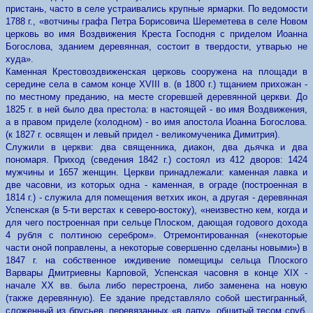
пристань, часто в селе устраивались крупные ярмарки. По ведомости
1788 г., «вотчины графа Петра Борисовича Шереметева в селе Новом
церковь во имя Воздвижения Креста Господня с приделом Иоанна
Богослова, зданием деревянная, состоит в твердости, утварью не
худа».
Каменная Крестовоздвиженская церковь сооружена на площади в
середине села в самом конце ХVIII в. (в 1800 г.) тщанием прихожан -
по местному преданию, на месте сгоревшей деревянной церкви. До
1825 г. в ней было два престола: в настоящей - во имя Воздвижения,
а в правом приделе (холодном) - во имя апостола Иоанна Богослова.
(к 1827 г. освящен и левый придел - великомученика Димитрия).
Служили в церкви: два священника, диакон, два дьячка и два
пономаря. Приход (сведения 1842 г.) состоял из 412 дворов: 1424
мужчины и 1657 женщин. Церкви принадлежали: каменная лавка и
две часовни, из которых одна - каменная, в ограде (построенная в
1814 г.) - служила для помещения ветхих икон, а другая - деревянная
Успенская (в 5-ти верстах к северо-востоку), «неизвестно кем, когда и
для чего построенная при сельце Плоском, дающая гoдoвого дохода
4 рубля с полтиною серебром». Отремонтированная («некоторые
части оной поправлены, а некоторые совершенно сделаны новыми») в
1847 г. на собственное иждивение помещицы сельца Плоского
Варвары Дмитриевны Карповой, Успенская часовня в конце XIX -
начале ХХ вв. была либо перестроена, либо заменена на новую
(также деревянную). Ее здание представляло собой шестигранный,
сложенный из брусьев, перевязанных «в лапу», обшитый тесом сруб.