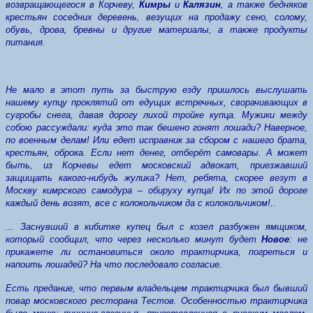
возвращающегося в Корчеву,
Кимры
и
Калязин
, а также бедняков
крестьян соседних деревень, везущих на продажу сено, солому,
обувь, дрова, бревны и другие материалы, а также продукты
питания.
Не мало в этот путь за быструю езду пришлось выслушать
нашему купцу проклятий от едущих встречных, сворачивающих в
сугробы снега, давая дорогу лихой тройке купца. Мужики между
собою рассуждали: куда это так бешено гонят лошади? Наверное,
по военным делам! Или едет исправник за сбором с нашего брата,
крестьян, оброка. Если нет денег, отберёт самовары. А может
быть, из Корчевы едет московский адвокат, приезжавший
защищать какого-нибудь жулика? Нет, ребята, скорее везут в
Москву кимрского самодура – обируху купца! Их по этой дороге
каждый день возят, все с колокольчиком да с колокольчиком!..
... Заснувший в кибитке купец был с козел разбужен ямщиком,
который сообщил, что через несколько минут будет
Новое
: не
прикажете ли остановиться около трактирчика, погреться и
напоить лошадей? На что последовало согласие.
Есть предание, что первым владельцем трактирчика был бывший
повар московского ресторана Тестов. Особенностью трактирчика