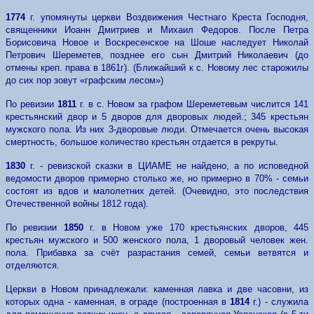
1774
г. упомянуты церкви Воздвижения Честнаго Креста Господня,
священники Иоанн Дмитриев и Михаил Федоров. После Петра
Борисовича Новое и Воскресенское на Шоше наследует Николай
Петрович Шереметев, позднее его сын Дмитрий Николаевич (до
отмены креп. права в 1861г). (Ближайший к с. Новому лес старожилы
до сих пор зовут «графским лесом»)
По ревизии
1811
г. в с. Новом за графом Шереметевым числится 141
крестьянский двор и 5 дворов для дворовых людей.; 345 крестьян
мужского пола. Из них 3-дворовые люди. Отмечается очень высокая
смертность, большое количество крестьян отдается в рекруты.
1830
г. - ревизской сказки в ЦИАМЕ не найдено, а по исповедной
ведомости дворов примерно столько же, но примерно в 70% - семьи
состоят из вдов и малолетних детей. (Очевидно, это последствия
Отечественной войны 1812 года).
По ревизии
1850
г. в Новом уже 170 крестьянских дворов, 445
крестьян мужского и 500 женского пола, 1 дворовый человек жен.
пола. Прибавка за счёт разрастания семей, семьи ветвятся и
отделяются.
Церкви в Новом принадлежали: каменная лавка и две часовни, из
которых одна - каменная, в ограде (построенная в
1814
г.) - служила