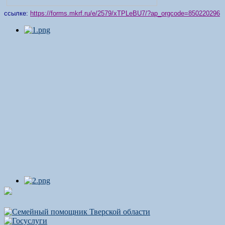
ссылке:
https://forms.mkrf.ru/e/2579/xTPLeBU7/?ap_orgcode=850220296