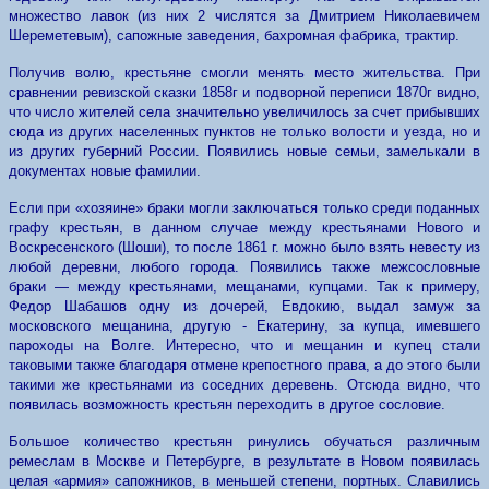
множество лавок (из них 2 числятся за Дмитрием Николаевичем
Шереметевым), сапожные заведения, бахромная фабрика, трактир.
Получив волю, крестьяне смогли менять место жительства. При
сравнении ревизской сказки 1858г и подворной переписи 1870г видно,
что число жителей села значительно увеличилось за счет прибывших
сюда из других населенных пунктов не только волости и уезда, но и
из других губерний России. Появились новые семьи, замелькали в
документах новые фамилии.
Если при «хозяине» браки могли заключаться только среди поданных
графу крестьян, в данном случае между крестьянами Нового и
Воскресенского (Шоши), то после 1861 г. можно было взять невесту из
любой деревни, любого города. Появились также межсословные
браки — между крестьянами, мещанами, купцами. Так к примеру,
Федор Шабашов одну из дочерей, Евдокию, выдал замуж за
московского мещанина, другую - Екатерину, за купца, имевшего
пароходы на Волге. Интересно, что и мещанин и купец стали
таковыми также благодаря отмене крепостного права, а до этого были
такими же крестьянами из соседних деревень. Отсюда видно, что
появилась возможность крестьян переходить в другое сословие.
Большое количество крестьян ринулись обучаться различным
ремеслам в Москве и Петербурге, в результате в Новом появилась
целая «армия» сапожников, в меньшей степени, портных. Славились