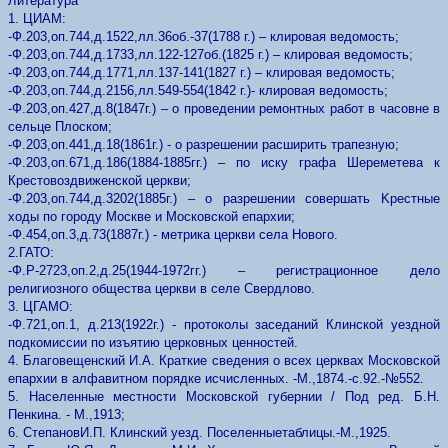
Литература
1. ЦИАМ:
-Ф.203,оп.744,д.1522,лл.36об.-37(1788 г.) – клировая ведомость;
-Ф.203,оп.744,д.1733,лл.122-127об.(1825 г.) – клировая ведомость;
-Ф.203,оп.744,д.1771,лл.137-141(1827 г.) – клировая ведомость;
-Ф.203,оп.744,д.2156,лл.549-554(1842 г.)- клировая ведомость;
-Ф.203,оп.427,д.8(1847г.) – о проведении ремонтных работ в часовне в
сельце Плоском;
-Ф.203,оп.441,д.18(1861г.) - о разрешении расширить трапезную;
-Ф.203,оп.671,д.186(1884-1885гг.) – по иску графа Шереметева к
Крестовоздвиженской церкви;
-Ф.203,оп.744,д.3202(1885г.) – о разрешении совершать Kpeстныe
ходы по городу Москве и Московской епархии;
-Ф.454,оп.3,д.73(1887г.) - метрика церкви села Нового.
2.ГАТО:
-Ф.Р-2723,оп.2,д.25(1944-1972гг.) – регистрационное дело
религиозного общества церкви в селе Свердлово.
3. ЦГАМО:
-Ф.721,оп.1, д.213(1922г.) - протоколы заседаний Клинской уездной
подкомиссии по изъятию церковных ценностей.
4. Благовещенский И.А. Краткие сведения о всех церквах Московской
епархии в алфавитном порядке исчисленных. -М.,1874.-с.92.-№552.
5. Населенные местности Московской губернии / Под ред. Б.Н.
Пенкина. - М.,1913;
6. СтепановИ.П. Клинский уезд. Поселенныетаблицы.-М.,1925.