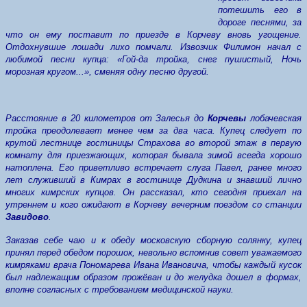
потешить его в
дороге песнями, за
что он ему поставит по приезде в Корчеву вновь угощение.
Отдохнувшие лошади лихо помчали. Извозчик Филимон начал с
любимой песни купца: «Гой-да тройка, снег пушистый, Ночь
морозная кругом...», сменяя одну песню другой.
Расстояние в 20 километров от Залесья до
Корчевы
лобачевская
тройка преодолевает менее чем за два часа. Купец следует по
крутой лестнице гостиницы Страхова во второй этаж в первую
комнату для приезжающих, которая бывала зимой всегда хорошо
натоплена. Его приветливо встречает слуга Павел, ранее много
лет служивший в Кимрах в гостинице Дудкина и знавший лично
многих кимрских купцов. Он рассказал, кто сегодня приехал на
утреннем и кого ожидают в Корчеву вечерним поездом со станции
Завидово
.
Заказав себе чаю и к обеду московскую сборную солянку, купец
принял перед обедом порошок, невольно вспомнив совет уважаемого
кимряками врача Пономарева Ивана Ивановича, чтобы каждый кусок
был надлежащим образом прожёван и до желудка дошел в формах,
вполне согласных с требованием медицинской науки.