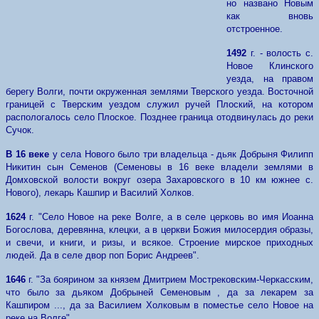
но названо Новым
как вновь
отстроенное.
1492
г. - волость с.
Новое Клинского
уезда, на правом
берегу Волги, почти окруженная землями Тверского уезда. Восточной
границей с Тверским уездом служил ручей Плоский, на котором
распологалось село Плоское. Позднее граница отодвинулась до реки
Сучок.
В 16 веке
у села Нового было три владельца - дьяк Добрыня Филипп
Никитин сын Семенов (Семеновы в 16 веке владели землями в
Домховской волости вокруг озера Захаровского в 10 км южнее с.
Нового), лекарь Кашпир и Василий Холков.
1624
г. "Село Новое на реке Волге, а в селе церковь во имя Иоанна
Богослова, деревянна, клецки, а в церкви Божия милосердия образы,
и свечи, и книги, и ризы, и всякое. Строение мирское приходных
людей. Да в селе двор поп Борис Андреев".
1646
г. "За боярином за князем Дмитрием Мострековским-Черкасским,
что было за дьяком Добрыней Семеновым , да за лекарем за
Кашпиром ..., да за Василием Холковым в поместье село Новое на
реке на Волге".