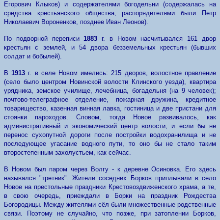
Егорович Клыков) и содержателями богодельни (содержалась на
средства крестьянского общества, распорядителями были Петр
Николаевич Вороненков, позднее Иван Леонов).
По подворной переписи
1883
г. в Новом насчитывался 161 двор
крестьян с землей, и 54 двора безземельных крестьян (бывших
солдат и бобылей).
В
1913
г. в селе Новом имелись: 215 дворов, волостное правление
(село было центром Новинской волости Клинского уезда), квартира
урядника, земское училище, лечебница, богадельня (на 9 человек);
почтово-телеграфное отделение, пожарная дружина, кредитное
товарищество, казенная винная лавка, гoстиница и две пристани для
стоянки пароходов. Словом, тогда Новое развивалось, как
административный и экономический центр волости, и если бы не
перенос сухопутной дороги после постройки водохранилища и не
последующее угасание водного пути, то оно бы не стало таким
второстепенным захолустьем, как сейчас.
В Новом был паром через Волгу - к деревне Осиновка. Его здесь
назывался "третник". Жители соседних Борков приплывали в село
Новое на престольные праздники Крестовоздвиженского храма, а те,
в свою очередь, приеждали в Борки на праздник Рождества
Богородицы. Между жителями сёл были множественные родственные
связи. Поэтому не случайно, что позже, при затоплении Борков,