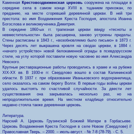
Каменная
Крестовоздвиженская церковь
сооружена на площади в
середине села в самом конце ХVIII в. тщанием прихожан, по
преданию, на месте сгоревшей деревянной церкви. В ней три
престола: во имя Воздвижения Креста Господня, апостола Иоанна
Богослова и великомученика Димитрия.
В середине 1860-ых гг. трапезная церкви ввиду «тесноты и
невместительности» была расширена, заново устроены приделы.
Стены расписаны в 1843 г., «возобновляемо было письмо» в 1873 г.
Через десять лет выкрашена кровля на сводах церкви, в 1884 г.
«начато устройство» новой белокаменной ограды в псевдорусском
стиле, на углу которой поставили новую часовню во имя Александра
Невского.
Крупные реставрационные работы проводились в храме и на рубеже
ХIХ-ХХ вв. В 1930-е гг. Свердлово вошло в состав Калининской
области. В 1937 г. при образовании Иваньковского водохранилища,
село оказалось на самом берегу Волги. В первые годы войны церкви
удалось выстоять по счастливой случайности. За двести лет
существования она закрывалась несколько раз, но на
непродолжительное время. На местном кладбище относительно
недавно стояла также деревянная церковь.
Литература.
Нарский А. Церковь Грузинской Божией Матери в Горбасьеве.
Церковь Воздвижения Креста Господня в селе Новом (Свердлове) //
Православная Тверь. – 2000. – июль-август. - № 7-8 (78-79). - С. 5.