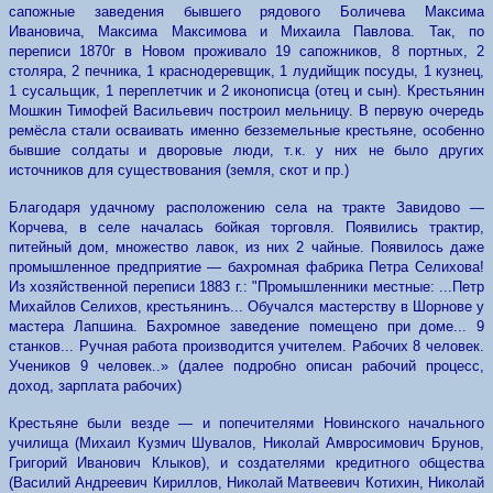
сапожные заведения бывшего рядового Боличева Максима
Ивановича, Максима Максимова и Михаила Павлова. Так, по
переписи 1870г в Новом проживало 19 сапожников, 8 портных, 2
столяра, 2 печника, 1 краснодеревщик, 1 лудийщик посуды, 1 кузнец,
1 сусальщик, 1 переплетчик и 2 иконописца (отец и сын). Крестьянин
Мошкин Тимофей Васильевич построил мельницу. В первую очередь
ремёсла стали осваивать именно безземельные крестьяне, особенно
бывшие солдаты и дворовые люди, т.к. у них не было других
источников для существования (земля, скот и пр.)
Благодаря удачному расположению села на тракте Завидово —
Корчева, в селе началась бойкая торговля. Появились трактир,
питейный дом, множество лавок, из них 2 чайные. Появилось даже
промышленное предприятие — бахромная фабрика Петра Селихова!
Из хозяйственной переписи 1883 г.: "Промышленники местные: ...Петр
Михайлов Селихов, крестьянинъ... Обучался мастерству в Шорнове у
мастера Лапшина. Бахромное заведение помещено при доме... 9
станков... Ручная работа производится учителем. Рабочих 8 человек.
Учеников 9 человек..» (далее подробно описан рабочий процесс,
доход, зарплата рабочих)
Крестьяне были везде — и попечителями Новинского начального
училища (Михаил Кузмич Шувалов, Николай Амвросимович Брунов,
Григорий Иванович Клыков), и создателями кредитного общества
(Василий Андреевич Кириллов, Николай Матвеевич Котихин, Николай