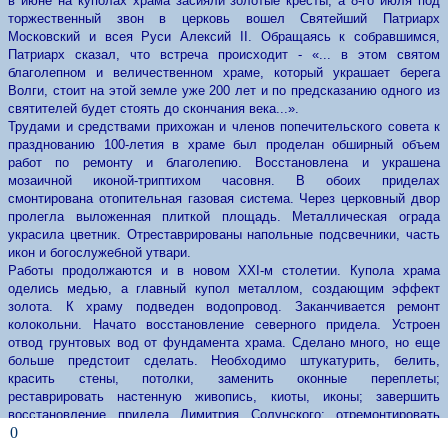
в июне на куполах храма засияли золотые кресты, а 8-го июля под
торжественный звон в церковь вошел Святейший Патриарх
Московский и всея Руси Алексий II. Обращаясь к собравшимся,
Патриарх сказал, что встреча происходит - «... в этом святом
благолепном и величественном храме, который украшает берега
Волги, стоит на этой земле уже 200 лет и по предсказанию одного из
святителей будет стоять до скончания века...».
Трудами и средствами прихожан и членов попечительского совета к
празднованию 100-летия в храме был проделан обширный объем
работ по ремонту и благолепию. Восстановлена и украшена
мозаичной иконой-триптихом часовня. В обоих приделах
смонтирована отопительная газовая система. Через церковный двор
пролегла выложенная плиткой площадь. Металлическая ограда
украсила цветник. Отреставрированы напольные подсвечники, часть
икон и богослужебной утвари.
Работы продолжаются и в новом XXI-м столетии. Купола храма
оделись медью, а главный купол металлом, создающим эффект
золота. К храму подведен водопровод. Заканчивается ремонт
колокольни. Начато восстановление северного придела. Устроен
отвод грунтовых вод от фундамента храма. Сделано много, но еще
больше предстоит сделать. Необходимо штукатурить, белить,
красить стены, потолки, заменить оконные переплеты;
реставрировать настенную живопись, киоты, иконы; завершить
восстановление придела Димитрия Солунского; отремонтировать
0
кровлю, ограду... Церковные доходы невелики. Вся надежда на Бога.