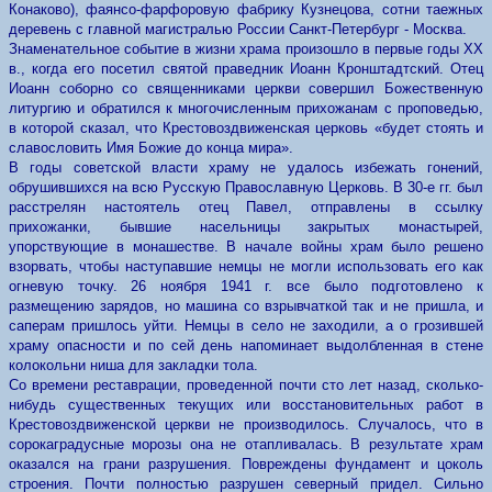
Конаково), фаянсо-фарфоровую фабрику Кузнецова, сотни таежных
деревень с главной магистралью России Санкт-Петербург - Москва.
Знаменательное событие в жизни храма произошло в первые годы XX
в., когда его посетил святой праведник Иоанн Кронштадтский. Отец
Иоанн соборно со священниками церкви совершил Божественную
литургию и обратился к многочисленным прихожанам с проповедью,
в которой сказал, что Крестовоздвиженская церковь «будет стоять и
славословить Имя Божие до конца мира».
В годы советской власти храму не удалось избежать гонений,
обрушившихся на всю Русскую Православную Церковь. В 30-е гг. был
расстрелян настоятель отец Павел, отправлены в ссылку
прихожанки, бывшие насельницы закрытых монастырей,
упорствующие в монашестве. В начале войны храм было решено
взорвать, чтобы наступавшие немцы не могли использовать его как
огневую точку. 26 ноября 1941 г. все было подготовлено к
размещению зарядов, но машина со взрывчаткой так и не пришла, и
саперам пришлось уйти. Немцы в село не заходили, а о грозившей
храму опасности и по сей день напоминает выдолбленная в стене
колокольни ниша для закладки тола.
Со времени реставрации, проведенной почти сто лет назад, сколько-
нибудь существенных текущих или восстановительных работ в
Крестовоздвиженской церкви не производилось. Случалось, что в
сорокаградусные морозы она не отапливалась. В результате храм
оказался на грани разрушения. Повреждены фундамент и цоколь
строения. Почти полностью разрушен северный придел. Сильно