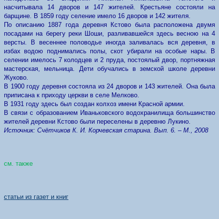
насчитывала 14 дворов и 147 жителей. Крестьяне состояли на
барщине. В 1859 году селение имело 16 дворов и 142 жителя.
По описанию 1887 года деревня Кстово была расположена двумя
посадами на берегу реки Шоши, разливавшейся здесь весною на 4
версты. В весеннее половодье иногда заливалась вся деревня, в
избах водою поднимались полы, скот убирали на особые нары. В
селении имелось 7 колодцев и 2 пруда, постоялый двор, портняжная
мастерская, мельница. Дети обучались в земской школе деревни
Жуково.
В 1900 году деревня состояла из 24 дворов и 143 жителей. Она была
приписана к приходу церкви в селе Мелково.
В 1931 году здесь был создан колхоз имени Красной армии.
В связи с образованием Иваньковского водохранилища большинство
жителей деревни Кстово были переселены в деревню Лукино.
Источник: Счётчиков К. И. Корчевская старина. Вып. 6. – М., 2008
см. также
статьи из газет и книг