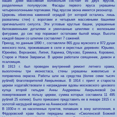
наших дней массивная колокольня состоит из двух ярусов,
разделенных полуярусом. Фасады первого яруса украшены
четырехколонными портиками. Над ярусом звона имеется резонатор.
Церковь обнесена каменной оградой (от которой остались лишь
развалины стен) с воротами и четырьмя массивными башнями
оригинального силуэта. Эти угловые круглые башни, украшенныe
белокаменными деталями и увенчанные шпилями с железными
фигурами, до сих пор поражают остатками былой мощи. Высота
каждой башни со шпилем составляет 7 саженей.
Приход, по данным 1890 г., составляли 865 душ мужского и 972 души
женского пола, проживавшие в селе и окрестных деревнях: Юрьево,
Юренёво, Верханово, Липня, Харинка, Обухово, Еремиха, Коровино,
Старое и Новое 3авражъе. В церкви работали священник, диакон и
псаломщик.
В 1913 г. был проведен внутренний ремонт летнего храма,
вызолочены три иконостаса, стены украшены живописью и
поправлена окраска. Работы шли на средства (более семи тысяч
рублей) благотворителей Аверьяновых. В 1914 г. причт и староста
церкви ходатайствовали о награждении вдовы московского цехового
купца второй гильдии Анны Андреевны Аверьяновой (за
пожертвования в пользу церкви, сумма которых составила 11 495
рублей 25 копеек). Было приказано представить ее в январе 1915 г. к
золотой нагрудной медали на Аннинской ленте.
В 1930-е гг. из населенных пунктов, попавших в зону затопления, в
Фёдоровский храм были переданы иконы: «Смоленской Божией