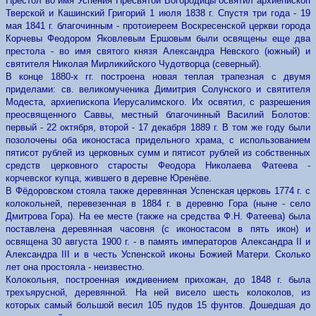
Престол во имя Успения Пресвятой Богородицы освятил архиепископ
Тверской и Кашинский Григорий 1 июля 1838 г. Спустя три года - 19
мая 1841 г. благочинным - протоиереем Воскресенской церкви города
Корчевы Феодором Яковлевым Ершовым были освящены еще два
престола - во имя святого князя Александра Невского (южный) и
святителя Николая Мирликийского Чудотворца (северный).
В конце 1880-х гг. построена новая теплая трапезная с двумя
приделами: св. великомученика Димитрия Солунского и святителя
Модеста, архиепископа Иерусалимского. Их освятил, с разрешения
преосвященного Саввы, местный благочинный Василий Болотов:
первый - 22 октября, второй - 17 декабря 1889 г. В том же году были
позолочены оба иконостаса придельного храма, с использованием
пятисот рублей из церковных сумм и пятисот рублей из собственных
средств церковного старосты Феодора Николаева Фатеева -
корчевског купца, жившего в деревне Юренёве.
В Фёдоровском стояла также деревянная Успенская церковь 1774 г. с
колокольней, перевезенная в 1884 г. в деревню Гора (ныне - село
Дмитрова Гора). На ее месте (также на средства Ф.Н. Фатеева) была
поставлена деревянная часовня (с иконостасом в пять икон) и
освящена 30 aвгycтa 1900 г. - в память императоров Александра II и
Александра III и в честь Успенской иконы Божией Матери. Сколько
лет она простояла - неизвестно.
Колокольня, построенная иждивением прихожан, до 1848 г. была
трехъярусной, деревянной. На ней висело шесть колоколов, из
которых самый большой весил 105 пудов 15 фунтов. Дошедшая до