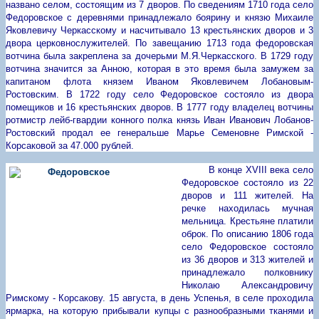
названо селом, состоящим из 7 дворов. По сведениям 1710 года село
Федоровское с деревнями принадлежало боярину и князю Михаиле
Яковлевичу Черкасскому и насчитывало 13 крестьянских дворов и 3
двора церковнослужителей. По завещанию 1713 года федоровская
вотчина была закреплена за дочерьми М.Я.Черкасского. В 1729 году
вотчина значится за Анною, которая в это время была замужем за
капитаном флота князем Иваном Яковлевичем Лобановым-
Ростовским. В 1722 году село Федоровское состояло из двора
помещиков и 16 крестьянских дворов. В 1777 году владелец вотчины
ротмистр лейб-гвардии конного полка князь Иван Иванович Лобанов-
Ростовский продал ее генеральше Марье Семеновне Римской -
Корсаковой за 47.000 рублей.
В конце
XVIII
века село
Федоровское состояло из 22
дворов и 111 жителей. На
речке находилась мучная
мельница. Крестьяне платили
оброк. По описанию 1806 года
село Федоровское состояло
из 36 дворов и 313 жителей и
принадлежало полковнику
Николаю Александровичу
Римскому - Корсакову. 15 августа, в день Успенья, в селе проходила
ярмарка, на которую прибывали купцы с разнообразными тканями и