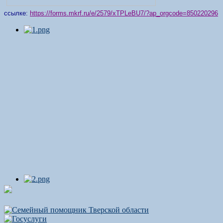
ссылке:
https://forms.mkrf.ru/e/2579/xTPLeBU7/?ap_orgcode=850220296