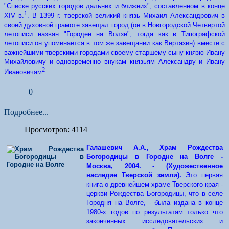
"Списке русских городов дальних и ближних", составленном в конце
1
XIV в.
. В 1399 г. тверской великий князь Михаил Александрович в
своей духовной грамоте завещал город (он в Новгородской Четвертой
летописи назван "Городен на Волзе", тогда как в Типографской
летописи он упоминается в том же завещании как Вертязин) вместе с
важнейшими тверскими городами своему старшему сыну князю Ивану
Михайловичу и одновременно внукам князьям Александру и Ивану
2
Ивановичам
.
0
Подробнее...
Просмотров: 4114
Галашевич А.А., Храм Рождества
Богородицы в Городне на Волге -
Москва, 2004. - (Художественное
наследие Тверской земли).
Это первая
книга о древнейшем храме Тверского края -
церкви Рождества Богородицы, что в селе
Городня на Волге, - была издана в конце
1980-х годов по результатам только что
законченных исследовательских и