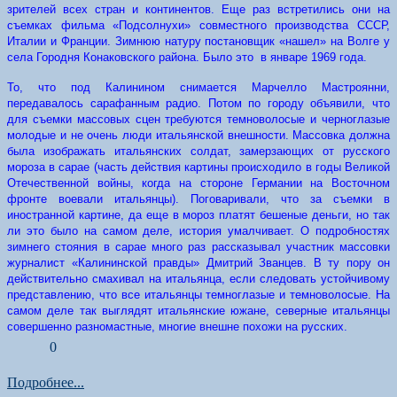
зрителей всех стран и континентов. Еще раз встретились они на
съемках фильма «Подсолнухи» совместного производства СССР,
Италии и Франции. Зимнюю натуру постановщик «нашел» на Волге у
села Городня Конаковского района. Было это в январе 1969 года.
То, что под Калинином снимается Марчелло Мастроянни,
передавалось сарафанным радио. Потом по городу объявили, что
для съемки массовых сцен требуются темноволосые и черноглазые
молодые и не очень люди итальянской внешности. Массовка должна
была изображать итальянских солдат, замерзающих от русского
мороза в сарае (часть действия картины происходило в годы Великой
Отечественной войны, когда на стороне Германии на Восточном
фронте воевали итальянцы). Поговаривали, что за съемки в
иностранной картине, да еще в мороз платят бешеные деньги, но так
ли это было на самом деле, история умалчивает. О подробностях
зимнего стояния в сарае много раз рассказывал участник массовки
журналист «Калининской правды» Дмитрий Званцев. В ту пору он
действительно смахивал на итальянца, если следовать устойчивому
представлению, что все итальянцы темноглазые и темноволосые. На
самом деле так выглядят итальянские южане, северные итальянцы
совершенно разномастные, многие внешне похожи на русских.
0
Подробнее...