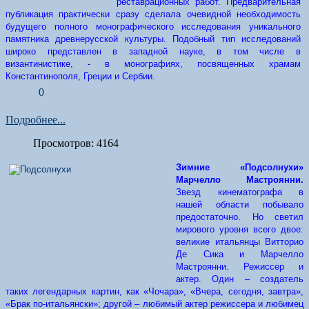
реставрационных работ. Предварительная
публикация практически сразу сделала очевидной необходимость
будущего полного монографического исследования уникального
памятника древнерусской культуры. Подобный тип исследований
широко представлен в западной науке, в том числе в
византинистике, - в монографиях, посвященных храмам
Константинополя, Греции и Сербии.
0
Подробнее...
Просмотров: 4164
Зимние «Подсолнухи»
Марчелло Мастроянни.
Звезд кинематографа в
нашей области побывало
предостаточно. Но светил
мирового уровня всего двое:
великие итальянцы Витторио
Де Сика и Марчелло
Мастроянни. Режиссер и
актер. Один – создатель
таких легендарных картин, как «Чочара», «Вчера, сегодня, завтра»,
«Брак по-итальянски»; другой – любимый актер режиссера и любимец