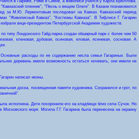
 Учился в Париже, Риме и Сиене, а живописи учился у Карла Брюллова.
 "Кавказский пленник", "Песнь о вещем Олеге". В Казани познакомился
след за М.Ю. Лермонтовым последовал на Кавказ. Кавказский период
омах "Живописный Кавказ", "Костюмы Кавказа". В Тифлисе Г. Гагарин
на избрали вице-президентом Петербургской Академии художеств.
 по типу Лондонского Гайд-парка создан обширный парк с более чем 50
овая, кленовая, дубовая, осиновая, еловая, ясеневая, сосновая. А
ки.
. Основные расходы по ее содержанию несла семья Гагариных. Были
альних деревень имели возможность остаться ночевать, они имели не
Гагарин написал иконы.
иальная доска, посвященная памяти художника. Сохранился и грот, по
раничной".
была исполнена. Дети похоронили его на кладбище близ села Сучок. Но
е Московского моря. Могила Г.Г. Гагарина была перенесена на окраину