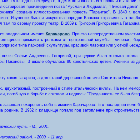
 мая 1810 года в Петербурге, а детство и юность его прошли в Италии.
ллюстрировал произведения поэта "Руслан и Людмила", "Пиковая дама",
ожника" создана иллюстрированная повесть "Тарантас". В 1840 г. в
арина. Изучение быта и искусства народов Кавказа отразилось в альб
л там по своему проекту театр. В 1859 г. Григория Григорьевича Гагари
вится владельцем имения
Карачарово
.
При его непосредственном участии
одящиеся прямыми стрелками от центральной клумбы - липовая, берез
рпризом типа парковой скульптуры, красивой лавочки или уютной бесед
ны князя Софьи Андреевны Гагариной, при церкви была открыта школа
ы Никоновы. В школе обучалось 80 крестьянских детей. Ученики из д
екту князя Гагарина, а для старой деревянной во имя Святителя Николая 
х, двухэтажный, построенный в стиле итальянской виллы. На нем мемор
, погибшую в борьбе с соколом и надпись: "Преданность ее была безг
но завещал похоронить себя в имении Карачарово. Его последняя воля 
а родине. В 1932 г. кладбище попало под затопление при строительств
рческий путь. - М., 2001.
ковский рай­он). - 2000. - 11 апр.