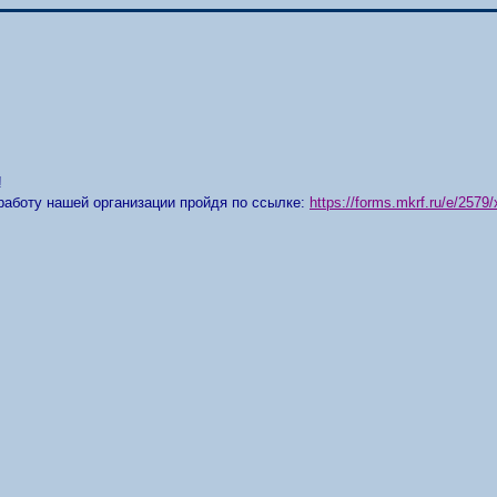
!
работу нашей организации пройдя по ссылке:
https://forms.mkrf.ru/e/25