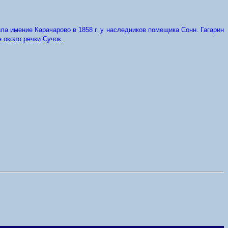
ила имение Карачарово в 1858 г. у наследников помещика Сонн. Гагарин
 около речки Сучок.