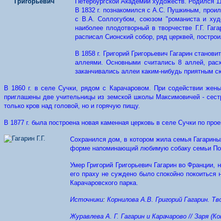
Петербургской Академии художеств.
Родился 11
В 1832 г. познакомился с А.С. Пушкиным, прои
с В.А. Соллогубом, союзом "романиста и худ
наиболее плодотворный в творчестве Г.Г. Гаг
расписал Сионский собор, ряд церквей, построи
В 1858 г. Григорий Григорьевич Гагарин стано
аллеями. Основными считались 8 аллей, расх
заканчивались аллеи каким-нибудь п
риятным сю
В 1860 г. в селе Сучки, рядом с Карачаровом. При содействии же
приглашены две учительницы из земской школы Максимовичей - сестр
только кров над головой, но и горячую пищу.
В 1877 г. была построена новая каменная церковь в селе Сучки по про
Сохранился дом, в котором жила семья Гагарины
форме напоминающий любимую собаку семьи Поли
Умер Григорий Григорьевич Гагарин во Франции, 
его праху не суждено было спокойно покоиться н
Карачаровского парка.
Источники
:
Корнилова А.В. Григорий Гагарин. Тво
Журавлева А. Г. Гагарин и Карачарово // Заря (Кона