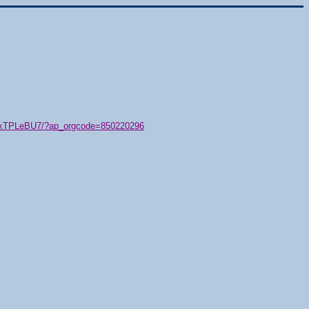
79/xTPLeBU7/?ap_orgcode=850220296