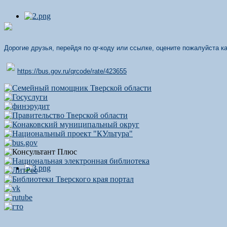
Дорогие друзья, перейдя по qr-коду или ссылке, оцените пожалуйста 
https://bus.gov.ru/qrcode/rate/423655