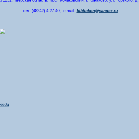
171252, Тверская область, М.О. Конаковский, г. Конаково, ул. Горького, д.
тел. (48242) 4-27-40
,
e-mail:
bibliokon@yandex.ru