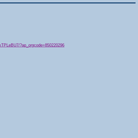
79/xTPLeBU7/?ap_orgcode=850220296