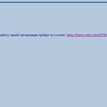
!
работу нашей организации пройдя по ссылке:
https://forms.mkrf.ru/e/25