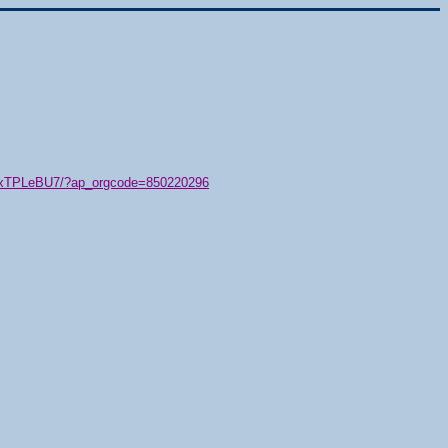
79/xTPLeBU7/?ap_orgcode=850220296