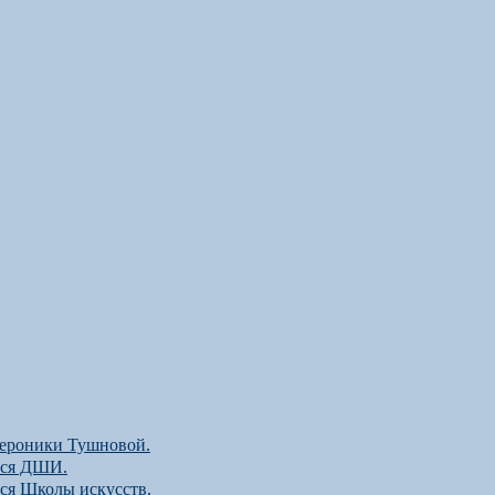
 Вероники Тушновой.
хся ДШИ.
хся Школы искусств.