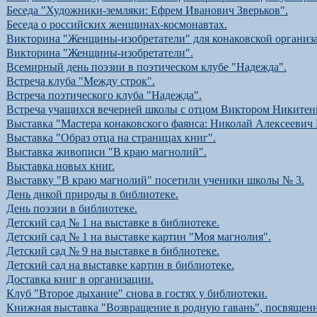
Беседа "Художники-земляки: Ефрем Иванович Зверьков".
Беседа о российских женщинах-космонавтах.
Викторина "Женщины-изобретатели" для конаковской организ
Викторина "Женщины-изобретатели".
Всемирный день поэзии в поэтическом клубе "Надежда".
Встреча клуба "Между строк".
Встреча поэтического клуба "Надежда".
Встреча учащихся вечерней школы с отцом Виктором Никитен
Выставка "Мастера конаковского фаянса: Николай Алексеевич
Выставка "Образ отца на страницах книг".
Выставка живописи "В краю магнолий".
Выставка новых книг.
Выставку "В краю магнолий" посетили ученики школы № 3.
День дикой природы в библиотеке.
День поэзии в библиотеке.
Детский сад № 1 на выставке в библиотеке.
Детский сад № 1 на выставке картин "Моя магнолия".
Детский сад № 9 на выставке в библиотеке.
Детский сад на выставке картин в библиотеке.
Доставка книг в организации.
Клуб "Второе дыхание" снова в гостях у библиотеки.
Книжная выставка "Возвращение в родную гавань", посвященн