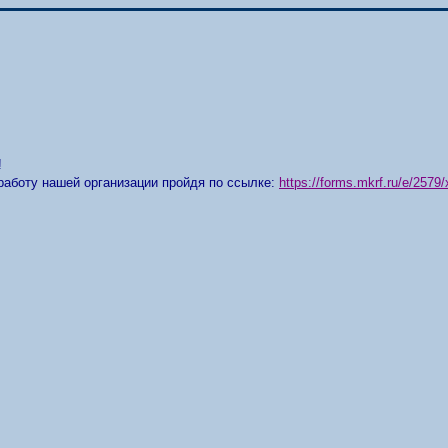
!
работу нашей организации пройдя по ссылке:
https://forms.mkrf.ru/e/25