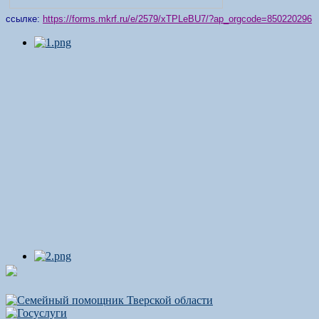
ссылке:
https://forms.mkrf.ru/e/2579/xTPLeBU7/?ap_orgcode=850220296