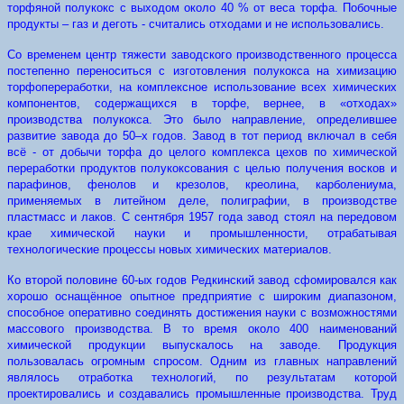
торфяной полукокс с выходом около 40 % от веса торфа. Побочные
продукты – газ и деготь - считались отходами и не использовались.
Со временем центр тяжести заводского производственного процесса
постепенно переноситься с изготовления полукокса на химизацию
торфопереработки, на комплексное использование всех химических
компонентов, содержащихся в торфе, вернее, в «отходах»
производства полукокса. Это было направление, определившее
развитие завода до 50–х годов. Завод в тот период включал в себя
всё - от добычи торфа до целого комплекса цехов по химической
переработки продуктов полукоксования с целью получения восков и
парафинов, фенолов и крезолов, креолина, карболениума,
применяемых в литейном деле, полиграфии, в производстве
пластмасс и лаков. С сентября 1957 года завод стоял на передовом
крае химической науки и промышленности, отрабатывая
технологические процессы новых химических материалов.
Ко второй половине 60-ых годов Редкинский завод сфомировался как
хорошо оснащённое опытное предприятие с широким диапазоном,
способное оперативно соединять достижения науки с возможностями
массового производства. В то время около 400 наименований
химической продукции выпускалось на заводе. Продукция
пользовалась огромным спросом. Одним из главных направлений
являлось отработка технологий, по результатам которой
проектировались и создавались промышленные производства. Труд