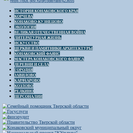
https://bus.gov.ru/qrcode/rate/423655
ИСТОРИЯ КОНАКОВСКОГО КРАЯ
КОРЧЕВА
КОНАКОВО-КУЗНЕЦОВО
ЭКОЛОГИЯ
ВЕЛИКАЯ ОТЕЧЕСТВЕННАЯ ВОЙНА
ЛИТЕРАТУРНАЯ ЖИЗНЬ
ИСКУССТВО
ЦЕРКВИ И ПАМЯТНИКИ АРХИТЕКТУРЫ
КОНАКОВСКИЙ ФАЯНС
МАСТЕРА КОНАКОВСКОГО ФАЯНСА
ДЕРЕВНИ И СЕЛА
ГОРОДНЯ
ЗАВИДОВО
КАРАЧАРОВО
КОЗЛОВО
РЕДКИНО
ПЕРСОНАЛИИ