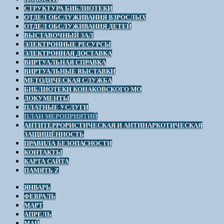
СТРУКТУРА БИБЛИОТЕКИ
ОТДЕЛ ОБСЛУЖИВАНИЯ ВЗРОСЛЫХ
ОТДЕЛ ОБСЛУЖИВАНИЯ ДЕТЕЙ
ВЫСТАВОЧНЫЙ ЗАЛ
ЭЛЕКТРОННЫЕ РЕСУРСЫ
ЭЛЕКТРОННАЯ ДОСТАВКА
ВИРТУАЛЬНАЯ СПРАВКА
ВИРТУАЛЬНЫЕ ВЫСТАВКИ
МЕТОДИЧЕСКАЯ СЛУЖБА
БИБЛИОТЕКИ КОНАКОВСКОГО МО
ДОКУМЕНТЫ
ПЛАТНЫЕ УСЛУГИ
ПЛАН МЕРОПРИЯТИЙ
АНТИТЕРРОРИСТИЧЕСКАЯ И АНТИНАРКОТИЧЕСКАЯ
ЗАЩИЩЁННОСТЬ
ПРАВИЛА БЕЗОПАСНОСТИ
КОНТАКТЫ
КАРТА САЙТА
ПАМЯТЬ Z
ЯНВАРЬ
ФЕВРАЛЬ
МАРТ
АПРЕЛЬ
МАЙ