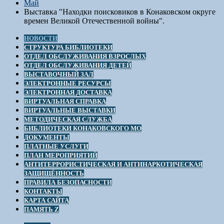
Май
Выставка "Находки поисковиков в Конаковском округе
времен Великой Отечественной войны".
НОВОСТИ
СТРУКТУРА БИБЛИОТЕКИ
ОТДЕЛ ОБСЛУЖИВАНИЯ ВЗРОСЛЫХ
ОТДЕЛ ОБСЛУЖИВАНИЯ ДЕТЕЙ
ВЫСТАВОЧНЫЙ ЗАЛ
ЭЛЕКТРОННЫЕ РЕСУРСЫ
ЭЛЕКТРОННАЯ ДОСТАВКА
ВИРТУАЛЬНАЯ СПРАВКА
ВИРТУАЛЬНЫЕ ВЫСТАВКИ
МЕТОДИЧЕСКАЯ СЛУЖБА
БИБЛИОТЕКИ КОНАКОВСКОГО МО
ДОКУМЕНТЫ
ПЛАТНЫЕ УСЛУГИ
ПЛАН МЕРОПРИЯТИЙ
АНТИТЕРРОРИСТИЧЕСКАЯ И АНТИНАРКОТИЧЕСКАЯ
ЗАЩИЩЁННОСТЬ
ПРАВИЛА БЕЗОПАСНОСТИ
КОНТАКТЫ
КАРТА САЙТА
ПАМЯТЬ Z