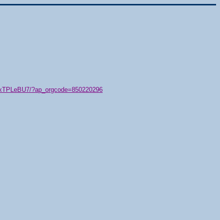
79/xTPLeBU7/?ap_orgcode=850220296