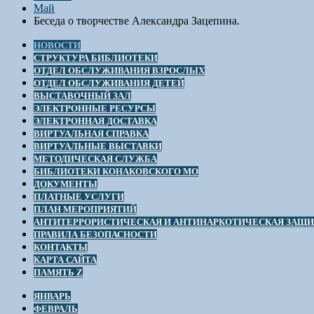
Май
Беседа о творчестве Александра Зацепина.
НОВОСТИ
СТРУКТУРА БИБЛИОТЕКИ
ОТДЕЛ ОБСЛУЖИВАНИЯ ВЗРОСЛЫХ
ОТДЕЛ ОБСЛУЖИВАНИЯ ДЕТЕЙ
ВЫСТАВОЧНЫЙ ЗАЛ
ЭЛЕКТРОННЫЕ РЕСУРСЫ
ЭЛЕКТРОННАЯ ДОСТАВКА
ВИРТУАЛЬНАЯ СПРАВКА
ВИРТУАЛЬНЫЕ ВЫСТАВКИ
МЕТОДИЧЕСКАЯ СЛУЖБА
БИБЛИОТЕКИ КОНАКОВСКОГО МО
ДОКУМЕНТЫ
ПЛАТНЫЕ УСЛУГИ
ПЛАН МЕРОПРИЯТИЙ
АНТИТЕРРОРИСТИЧЕСКАЯ И АНТИНАРКОТИЧЕСКАЯ ЗАЩ
ПРАВИЛА БЕЗОПАСНОСТИ
КОНТАКТЫ
КАРТА САЙТА
ПАМЯТЬ Z
ЯНВАРЬ
ФЕВРАЛЬ