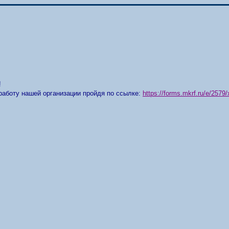
!
работу нашей организации пройдя по ссылке:
https://forms.mkrf.ru/e/25