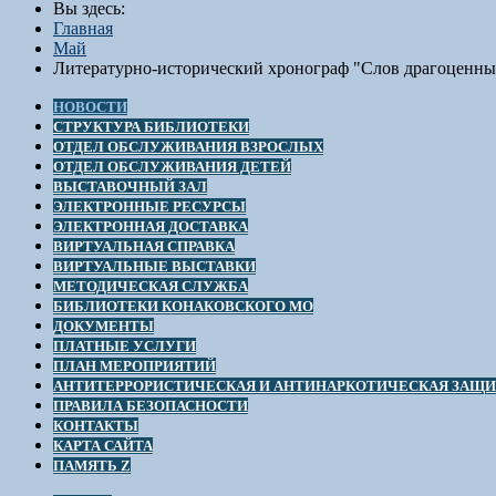
Вы здесь:
Главная
Май
Литературно-исторический хронограф "Слов драгоценные
НОВОСТИ
СТРУКТУРА БИБЛИОТЕКИ
ОТДЕЛ ОБСЛУЖИВАНИЯ ВЗРОСЛЫХ
ОТДЕЛ ОБСЛУЖИВАНИЯ ДЕТЕЙ
ВЫСТАВОЧНЫЙ ЗАЛ
ЭЛЕКТРОННЫЕ РЕСУРСЫ
ЭЛЕКТРОННАЯ ДОСТАВКА
ВИРТУАЛЬНАЯ СПРАВКА
ВИРТУАЛЬНЫЕ ВЫСТАВКИ
МЕТОДИЧЕСКАЯ СЛУЖБА
БИБЛИОТЕКИ КОНАКОВСКОГО МО
ДОКУМЕНТЫ
ПЛАТНЫЕ УСЛУГИ
ПЛАН МЕРОПРИЯТИЙ
АНТИТЕРРОРИСТИЧЕСКАЯ И АНТИНАРКОТИЧЕСКАЯ ЗАЩ
ПРАВИЛА БЕЗОПАСНОСТИ
КОНТАКТЫ
КАРТА САЙТА
ПАМЯТЬ Z