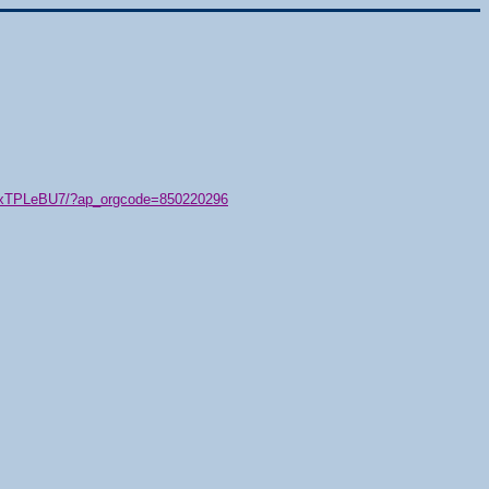
79/xTPLeBU7/?ap_orgcode=850220296