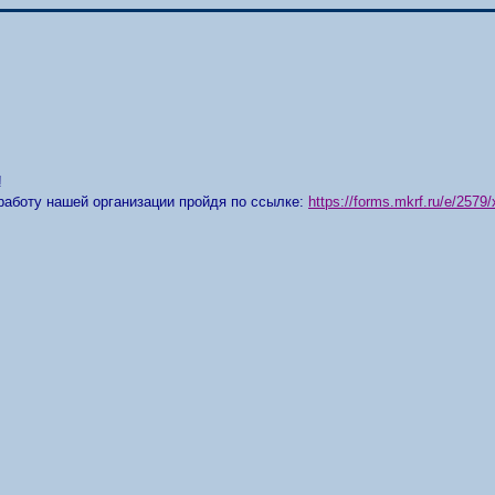
!
работу нашей организации пройдя по ссылке:
https://forms.mkrf.ru/e/25