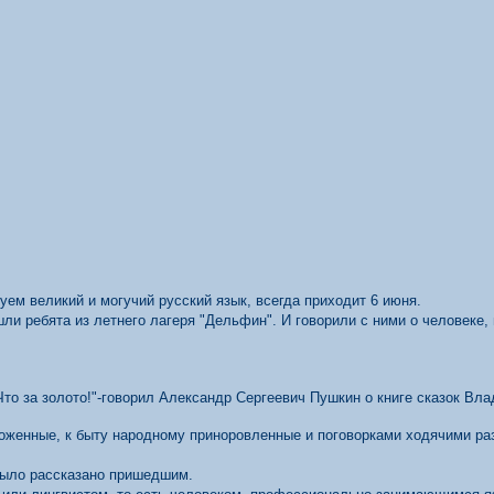
уем великий и могучий русский язык, всегда приходит 6 июня.
шли ребята из летнего лагеря
"
Дельфин
"
.
И говорили с ними о человеке,
 Что за золото!"-говорил Александр Сергеевич Пушкин о книге сказок В
ложенные, к быту народному приноровленные и поговорками ходячими р
 было рассказано пришедшим.