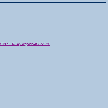
79/xTPLeBU7/?ap_orgcode=850220296