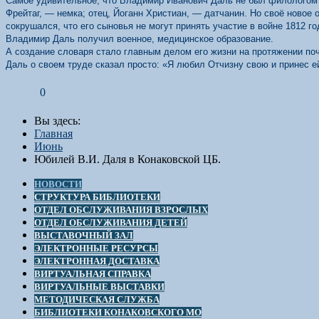
Самое удивительное, что Владимир Иванович Даль не был филологом и
Фрейтаг, — немка; отец, Йоганн Христиан, — датчанин. Но своё ново
сокрушался, что его сыновья не могут принять участие в войне 1812 го
Владимир Даль получил военное, медицинское образование.
А создание словаря стало главным делом его жизни на протяжении поч
Даль о своем труде сказал просто: «Я любил Отчизну свою и принес 
0
Вы здесь:
Главная
Июнь
Юбилей В.И. Даля в Конаковской ЦБ.
НОВОСТИ
СТРУКТУРА БИБЛИОТЕКИ
ОТДЕЛ ОБСЛУЖИВАНИЯ ВЗРОСЛЫХ
ОТДЕЛ ОБСЛУЖИВАНИЯ ДЕТЕЙ
ВЫСТАВОЧНЫЙ ЗАЛ
ЭЛЕКТРОННЫЕ РЕСУРСЫ
ЭЛЕКТРОННАЯ ДОСТАВКА
ВИРТУАЛЬНАЯ СПРАВКА
ВИРТУАЛЬНЫЕ ВЫСТАВКИ
МЕТОДИЧЕСКАЯ СЛУЖБА
БИБЛИОТЕКИ КОНАКОВСКОГО МО