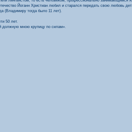
ли лингвистом, то есть человеком, профессионально занимающимся язы
е отечество Йоганн Христиан любил и старался передать свою любовь де
да (Владимиру тогда было 11 лет).
ти 50 лет.
ей должную мною крупицу по силам».