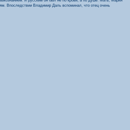
кознанием. И русским он был не по крови, а по душе. Мать, Мария
тям. Впоследствии Владимир Даль вспоминал, что отец очень