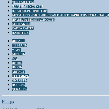
ДОКУМЕНТЫ
ПЛАТНЫЕ УСЛУГИ
ПЛАН МЕРОПРИЯТИЙ
АНТИТЕРРОРИСТИЧЕСКАЯ И АНТИНАРКОТИЧЕСКАЯ ЗАЩ
ПРАВИЛА БЕЗОПАСНОСТИ
КОНТАКТЫ
КАРТА САЙТА
ПАМЯТЬ Z
ЯНВАРЬ
ФЕВРАЛЬ
МАРТ
АПРЕЛЬ
МАЙ
ИЮНЬ
ИЮЛЬ
АВГУСТ
СЕНТЯБРЬ
ОКТЯБРЬ
НОЯБРЬ
ДЕКАБРЬ
Наверх