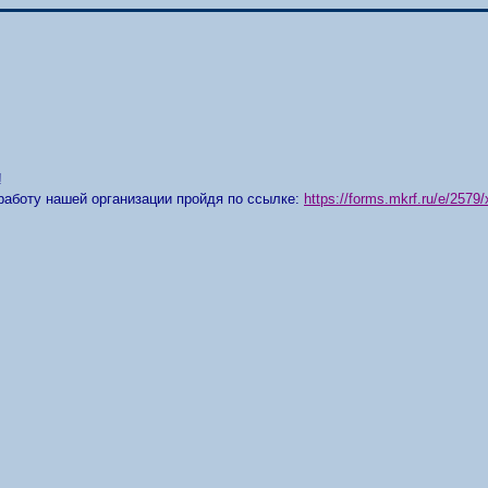
!
работу нашей организации пройдя по ссылке:
https://forms.mkrf.ru/e/25