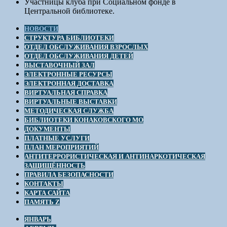
Участницы клуба при Социальном фонде в
Центральной библиотеке.
НОВОСТИ
СТРУКТУРА БИБЛИОТЕКИ
ОТДЕЛ ОБСЛУЖИВАНИЯ ВЗРОСЛЫХ
ОТДЕЛ ОБСЛУЖИВАНИЯ ДЕТЕЙ
ВЫСТАВОЧНЫЙ ЗАЛ
ЭЛЕКТРОННЫЕ РЕСУРСЫ
ЭЛЕКТРОННАЯ ДОСТАВКА
ВИРТУАЛЬНАЯ СПРАВКА
ВИРТУАЛЬНЫЕ ВЫСТАВКИ
МЕТОДИЧЕСКАЯ СЛУЖБА
БИБЛИОТЕКИ КОНАКОВСКОГО МО
ДОКУМЕНТЫ
ПЛАТНЫЕ УСЛУГИ
ПЛАН МЕРОПРИЯТИЙ
АНТИТЕРРОРИСТИЧЕСКАЯ И АНТИНАРКОТИЧЕСКАЯ
ЗАЩИЩЁННОСТЬ
ПРАВИЛА БЕЗОПАСНОСТИ
КОНТАКТЫ
КАРТА САЙТА
ПАМЯТЬ Z
ЯНВАРЬ