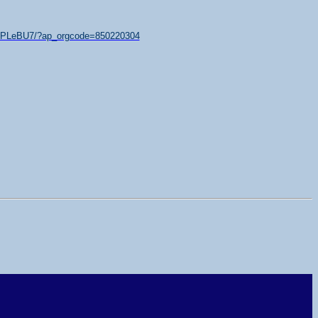
/xTPLeBU7/?ap_orgcode=850220304