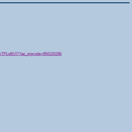
79/xTPLeBU7/?ap_orgcode=850220296