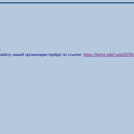
!
работу нашей организации пройдя по ссылке:
https://forms.mkrf.ru/e/25