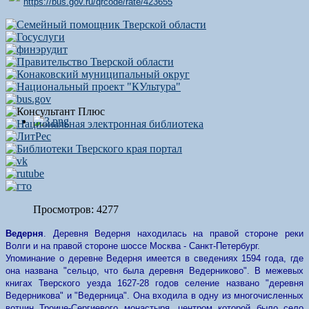
https://bus.gov.ru/qrcode/rate/423655
Просмотров: 4277
Ведерня
. Деревня Ведерня находилась на правой стороне реки
Волги и на правой стороне шоссе Москва - Санкт-Петербург.
Упоминание о деревне Ведерня имеется в сведениях 1594 года, где
она названа "сельцо, что была деревня Ведерниково". В межевых
книгах Тверского уезда 1627-28 годов селение названо "деревня
Ведерникова" и "Ведерница". Она входила в одну из многочисленных
вотчин Троице-Сергиевого монастыря, центром которой было село