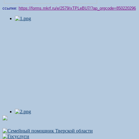
ссылке:
https://forms.mkrf.ru/e/2579/xTPLeBU7/?ap_orgcode=850220296