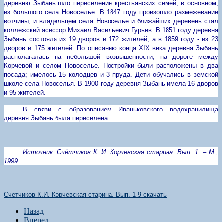
деревню Зыбань шло переселение крестьянских семей, в основном,
из большого села Новоселье. В 1847 году произошло размежевание
вотчины, и владельцем села Новоселье и ближайших деревень стал
коллежский асессор Михаил Васильевич Гурьев. В 1851 году деревня
Зыбань состояла из 19 дворов и 172 жителей, а в 1859 году - из 23
дворов и 175 жителей.
По описанию конца
XIX
века деревня Зыбань
располагалась на небольшой возвышенности, на дороге между
Корчевой и селом Новоселье. Постройки были расположены в два
посада; имелось 15 колодцев и 3 пруда. Дети обучались в земской
школе села Новоселья.
В 1900 году деревня Зыбань имела 16 дворов
и 95 жителей.
В связи с образованием Иваньковского водохранилища
деревня Зыбань была переселена.
Источник: Счётчиков К. И. Корчевская старина. Вып. 1. – М.,
1999
Счетчиков К.И. Корчевская старина. Вып
. 1-9
скачать
Назад
Вперед