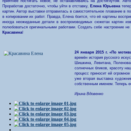
приятнее постигать новое, не останавливаясь на достигнутом. Авт
Проработав достаточно, чтобы уйти в отставку,
Елена Юрьевна
тепер
картин. Автор выставки отправилась в самостоятельное плавание в п
в копировании их работ. Правда, Елена боится, что её картины воспр
иногда неожиданные детали в воспроизводимых сюжетах картин изв
полюбоваться оригинальными работами. Создать себе настроение не 
Красавина
!
24 января 2015 г. «По мотив
времён история русского иску
Шишкина, Левитана, Поленова
солнечных бликов, красоту на
процесс приносит ей огромное
уже вторая выставка художни
собственным именем. Теперь её
Ирина Вдовенко