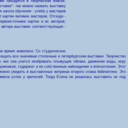
емя находится в творческом поиске.
ставке"- так можно назвать выставку
я школа обучения - учёба у мастеров
т картин великих мастеров. Отсюда -
рвоисточники картин и их авторов;
 автора выставки соответствующая -
ое время живописи. Со студенческих
сещать все значимые столичные и петербургские выставки. Творчество
у них она учится изображать плывущие облака, движение воды, игру
дожников, содержат и ее собственные наблюдения и впечатления. Этот
можно увидеть в выставочных витринах второго этажа библиотеки. Это
мела успех у зрителей. Тогда Елена не решилась выставить их под