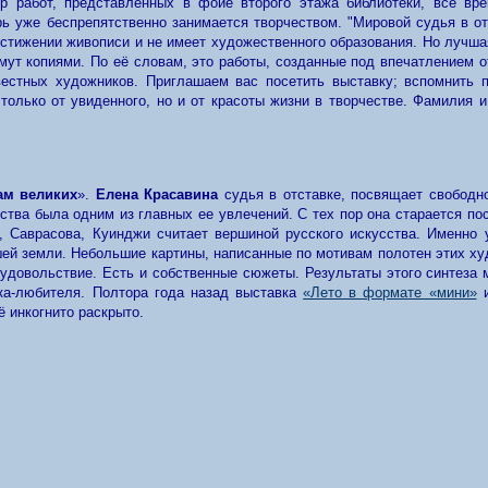
ор работ, представленных в фойе второго этажа библиотеки, всё вр
ь уже беспрепятственно занимается творчеством. "Мировой судья в от
остижении живописи и не имеет художественного образования. Но лучша
имут копиями. По её словам, это работы, созданные под впечатлением о
естных художников. Приглашаем вас посетить выставку; вспомнить пе
только от увиденного, но и от красоты жизни в творчестве. Фамилия и
ам великих
».
Елена Красавина
судья в отставке, посвящает свободн
сства была одним из главных ее увлечений. С тех пор она старается по
, Саврасова, Куинджи считает вершиной русского искусства. Именно 
шей земли. Небольшие картины, написанные по мотивам полотен этих ху
 удовольствие. Есть и собственные сюжеты. Результаты этого синтеза 
ка-любителя. Полтора года назад выставка
«Лето в формате «мини»
и
 инкогнито раскрыто.