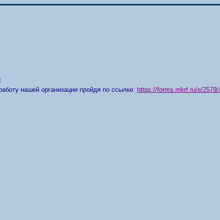
!
работу нашей организации пройдя по ссылке:
https://forms.mkrf.ru/e/25