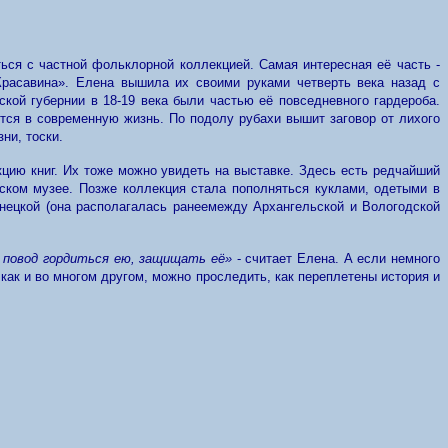
ься с частной фольклорной коллекцией. Самая интересная её часть -
расавина». Елена вышила их своими руками четверть века назад с
кой губернии в 18-19 века были частью её повседневного гардероба.
тся в современную жизнь. По подолу рубахи вышит заговор от лихого
ни, тоски.
цию книг. Их тоже можно увидеть на выставке. Здесь есть редчайший
ском музее. Позже коллекция стала пополняться куклами, одетыми в
нецкой (она располагалась ранеемежду Архангельской и Вологодской
 повод гордиться ею, защищать её»
- считает Елена. А если немного
как и во многом другом, можно проследить, как переплетены история и