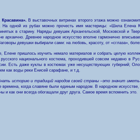
а Красавина».
В выставочных витринах второго этажа можно ознакомит
. На одной из рубах можно прочесть имя мастерицы: «Шила Елена К
инятых в старину. Наряды девушек Архангельской, Московской и Тверс
не архаично. Древнее народное искусство вполне гармонично вписывае
Заговоры девушки выбирали сами: на любовь, красоту, от «сглаза», болез
, Елене пришлось изучить немало материалов и собрать целую коллек
 русского национального костюма, проходившей совсем недавно в Рус
сии. Есть даже куклы в костюмах уже несуществующих губерний; Оло
ем как воды реки Енисей сарафане, и т.д.
Знать историю и традиций народов своей страны –это значит иметь
е времена, когда славяне были единым народом. В народном искусстве, 
ны и как они всегда обогащали друг друга. Самое время вспомнить это.