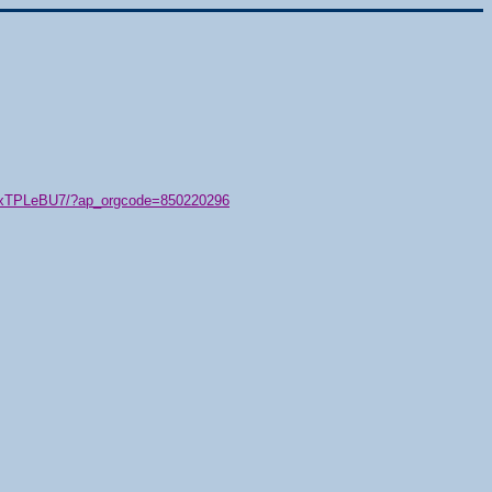
79/xTPLeBU7/?ap_orgcode=850220296