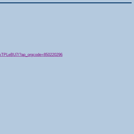
79/xTPLeBU7/?ap_orgcode=850220296