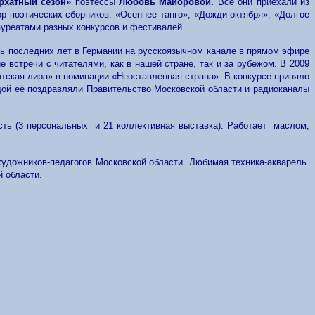
рхатный сезон»
поэтессы
Любовь Майоровой.
Все они приехали из
ор поэтических сборников: «Осеннее танго», «Дожди октября», «Долгое
ауреатами разных конкурсов и фестивалей.
ть последних лет в Германии на русскоязычном канале в прямом эфире
 встречи с читателями, как в нашей стране, так и за рубежом. В 2009
нтская лира» в номинации «Неоставленная страна». В конкурсе приняло
едой её поздравляли Правительство Московской области и радиоканалы
сть (3 персональных и 21 коллективная выставка). Работает маслом,
удожников-педагогов Московской области. Любимая техника-акварель.
й области.