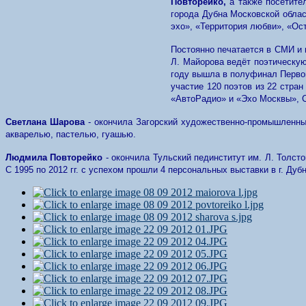
Повторейко,
а также посетит
города Дубна Московской облас
эхо», «Территория любви», «Ос
Постоянно печатается в СМИ и 
Л. Майорова ведёт поэтическую
году вышла в полуфинал Первог
участие 120 поэтов из 22 стра
«АвтоРадио» и «Эхо Москвы», С
Светлана Шарова
- окончила Загорский художественно-промышленный
акварелью, пастелью, гуашью.
Людмила Повторейко
- окончила Тульский пединститут им. Л. Толс
С 1995 по 2012 гг. с успехом прошли 4 персональных выставки в г. Ду