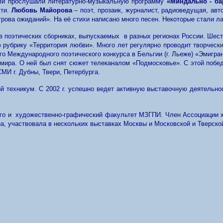
ели прослушали литературно-музыкальную программу
«Миндально - ба
ти.
Любовь Майорова
– поэт, прозаик, журналист, радиоведущая, авт
трова ожиданий». На её стихи написано много песен. Некоторые стали л
в поэтических сборниках, выпускаемых в разных регионах России. Шес
 рубрику «Территория любви». Много лет регулярно проводит творческие
о Международного поэтического конкурса в Бельгии (г. Льеже) «Эмигра
н мира. О ней был снят сюжет телеканалом «Подмосковье». С этой поб
МИ г. Дубны, Твери, Петербурга.
 техникум. С 2002 г. успешно ведет активную выставочную деятельно
того и художественно-графический факультет МЗГПИ. Член Ассоциации х
бна, участвовала в нескольких выставках Москвы и Московской и Тверско