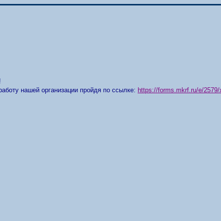
!
работу нашей организации пройдя по ссылке:
https://forms.mkrf.ru/e/25