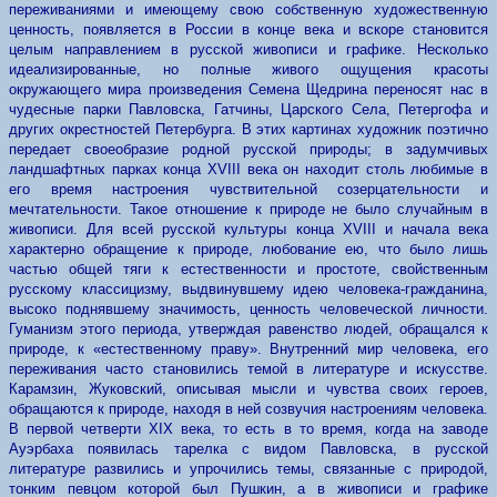
переживаниями и имеющему свою собственную художественную
ценность, появляется в России в конце века и вскоре становится
целым направлением в русской живописи и графике. Несколько
идеализированные, но полные живого ощущения красоты
окружающего мира произведения Семена Щедрина переносят нас в
чудесные парки Павловска, Гатчины, Царского Села, Петергофа и
других окрестностей Петербурга. В этих картинах художник поэтично
передает своеобразие родной русской природы; в задумчивых
ландшафтных парках конца XVIII века он находит столь любимые в
его время настроения чувствительной созерцательности и
мечтательности. Такое отношение к природе не было случайным в
живописи. Для всей русской культуры конца XVIII и начала века
характерно обращение к природе, любование ею, что было лишь
частью общей тяги к естественности и простоте, свойственным
русскому классицизму, выдвинувшему идею человека-гражданина,
высоко поднявшему значимость, ценность человеческой личности.
Гуманизм этого периода, утверждая равенство людей, обращался к
природе, к «естественному праву».
Внутренний мир человека, его
переживания часто становились темой в литературе и искусстве.
Карамзин, Жуковский, описывая мысли и чувства своих героев,
обращаются к природе, находя в ней созвучия настроениям человека.
В первой четверти XIX века, то есть в то время, когда на заводе
Ауэрбаха появилась тарелка с видом Павловска, в русской
литературе развились и упрочились темы, связанные с природой,
тонким певцом которой был Пушкин, а в живописи и графике