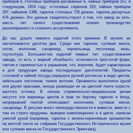
приборов 6, столовых приборов рисованных 6, чайных приборов 25»; в
следующем, 1816 году: «столовых сервизов 310, чайных приборов
297, чайников 1386, тарелок столовых 735 дюжин, тарелок десертных
476 дюжин» Эти данные свидетельствуют о том, что завод за пять-
шесть лет своего существования освоил производство
разнообразного и сложного ассортимента.
До нас дошло немного изделий этого времени. В музеях их
насчитывается десятка два. Среди них тарелки, суповая миска,
лоток, молочник, сахарница, чернильница, песочница, вазы,
скульптура. Большинство изделий первых лет существования
завода, то есть с маркой «Auerbach», отличаются простотой форм,
тактом и скромностью в украшении, что, впрочем, будет характерным
и для продукции завода последующих десятилетий. Предметы
столовой и чайной посуды украшали ручной росписью в виде цветов,
небольших листочков, тонких веточек. Орнаменты выполняли одной
или двумя красками, иногда размещая их на цветной ленте охристо-
желтого оттенка. В легком стремительно-танцевальном ритме
несутся эти вереницы цветов и трав по бортику тарелок и блюд,
непрерывной лентой опоясывают молочники, суповые миски,
сахарницы. В рисунке много непосредственности и живости, вместе с
тем он строго продуман, выверен композиционно и в цвете, написан
умелой рукой (например, тарелка с зелено-коричневым орнаментом
на желтой ленте из собрания Государственного Исторического музея
или суповая миска из Государственного Эрмитажа).