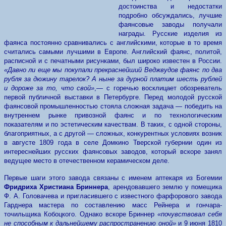
достоинства и недостатки
подробно обсуждались, лучшие
фаянсовые заводы получали
награды. Русские изделия из
фаянса постоянно сравнивались с английскими, которые в то время
считались самыми лучшими в Европе. Английский фаянс, политой,
расписной и с печатными рисунками, был широко известен в России.
«Давно ли еще мы покупали прекраснейший Веджвудов фаянс по два
рубля за дюжину тарелок? А ныне за дурной платим шесть рублей
и дороже за то, что свой»
,— с горечью восклицает обозреватель
первой публичной выставки в Петербурге. Перед молодой русской
фаянсовой промышленностью стояла сложная задача — победить на
внутреннем рынке привозной фаянс и по технологическим
показателям и по эстетическим качествам. В таких, с одной стороны,
благоприятных, а с другой — сложных, конкурентных условиях возник
в августе 1809 года в селе Домкино Тверской губернии один из
интереснейших русских фаянсовых заводов, который вскоре занял
ведущее место в отечественном керамическом деле.
Первые шаги этого завода связаны с именем аптекаря из Богемии
Фридриха Христиана Бриннера
, арендовавшего землю у помещика
Ф. А. Головачева и пригласившего с известного фарфорового завода
Гарднера мастера по составлению масс Рейнера и гончара-
точильщика Кобоцкого. Однако вскоре Бриннер
«почувствовал себя
не способным к дальнейшему распространению оной»
и 9 июня 1810