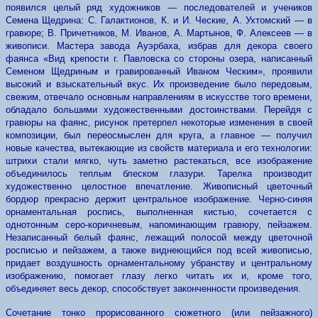
появился целый ряд художников — последователей и учеников
Семена Щедрина: С. Галактионов, К. и И. Ческие, А. Ухтомский — в
гравюре; В. Причетников, М. Иванов, А. Мартынов, Ф. Алексеев — в
живописи. Мастера завода Ауэрбаха, избрав для декора своего
фаянса «Вид крепости г. Павловска со стороны озера, написанный
Семеном Щедриным и гравированный Иваном Ческим», проявили
высокий и взыскательный вкус. Их произведение было передовым,
свежим, отвечало основным направлениям в искусстве того времени,
обладало большими художественными достоинствами. Перейдя с
гравюры на фаянс, рисунок претерпел некоторые изменения в своей
композиции, был переосмыслен для круга, а главное — получил
новые качества, вытекающие из свойств материала и его технологии:
штрихи стали мягко, чуть заметно растекаться, все изображение
объединилось теплым блеском глазури. Тарелка производит
художественно целостное впечатление. Живописный цветочный
бордюр прекрасно держит центральное изображение. Черно-синяя
орнаментальная роспись, выполненная кистью, сочетается с
однотонным серо-коричневым, напоминающим гравюру, пейзажем.
Незаписанный белый фаянс, лежащий полосой между цветочной
росписью и пейзажем, а также виднеющийся под всей живописью,
придает воздушность орнаментальному убранству и центральному
изображению, помогает глазу легко читать их и, кроме того,
объединяет весь декор, способствует законченности произведения.
Сочетание тонко прорисованного сюжетного (или пейзажного)