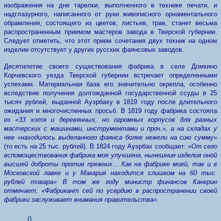
изображения на дне тарелки, выполненного в технике печати, и
надглазурного, написанного от руки живописного орнаментального
обрамления, состоящего из цветов, листьев, трав, станет весьма
распространенным приемом мастеров завода в Тверской губернии.
Следует отметить, что этот прием сочетания двух техник на одном
изделии отсутствует у других русских фаянсовых заводов.
Десятилетие своего существования фабрика в селе Домкино
Корчевского уезда Тверской губернии встречает определенными
успехами. Материальная база его значительно окрепла, особенно
вследствие получения долгожданной государственной ссуды в 25
тысяч рублей, выданной Ауэрбаху в 1819 году после длительного
ожидания и многочисленных просьб. В 1819 году фабрика состояла
из
«33 хотя и деревянных, но огромных корпусов для разных
мастерских с машинами, инструментами и проч.», а на складах у
нее «находилось выделанного фаянса более нежели на сию сумму»
(то есть на 25 тыс. рублей). В 1824 году Ауэрбах сообщает:
«От сего
вспомоществования фабрика моя улучшена, нынешние изделия оной
высшей доброты против прежних... Как на фабрике моей, так и в
Московской лавке и у Макария находится слишком на 60 тыс.
рублей товара» В том же году министр финансов Канкрин
отмечает: «Фабрикант сей по усердию в распространении своей
фабрики заслуживает внимания правительства»
.
0