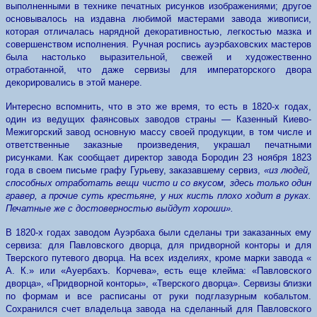
выполненными в технике печатных рисунков изображениями; другое
основывалось на издавна любимой мастерами завода живописи,
которая отличалась нарядной декоративностью, легкостью мазка и
совершенством исполнения. Ручная роспись ауэрбаховских мастеров
была настолько выразительной, свежей и художественно
отработанной, что даже сервизы для императорского двора
декорировались в этой манере.
Интересно вспомнить, что в это же время, то есть в 1820-х годах,
один из ведущих фаянсовых заводов страны — Казенный Киево-
Межигорский завод основную массу своей продукции, в том числе и
ответственные заказные произведения, украшал печатными
рисунками. Как сообщает директор завода Бородин 23 ноября
1823
года в своем письме графу Гурьеву, заказавшему сервиз,
«из людей,
способных отработать вещи чисто и со вкусом, здесь только один
гравер, а прочие суть крестьяне, у них кисть плохо ходит в руках.
Печатные же с достоверностью выйдут хороши».
В 1820-х годах заводом Ауэрбаха были сделаны три заказанных ему
сервиза: для Павловского дворца, для придворной конторы и для
Тверского путевого дворца. На всех изделиях, кроме марки завода «
А. К.» или «Ауербахъ. Корчева», есть еще клейма: «Павловского
дворца», «Придворной конторы», «Тверского дворца». Сервизы близки
по формам и все расписаны от руки подглазурным кобальтом.
Сохранился счет владельца завода на сделанный для Павловского