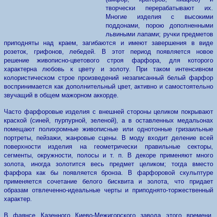
творчески перерабатывают их.
Многие изделия с высокими
поддонами, порою дополненными
львиными лапами; ручки предметов
приподняты над краем, загибаются и имеют завершения в виде
розеток, грифонов, лебедей. В этот период появляется новое
решение живописно-цветового строя фарфора, для которого
характерна любовь к цвету и золоту. При таком интенсивном
колористическом строе произведений незаписанный белый фарфор
воспринимается как дополнительный цвет, активно и самостоятельно
звучащий в общем мажорном аккорде.
Часто фарфоровые изделия с внешней стороны целиком покрывают
краской (синей, пурпурной, зеленой), а в оставленных медальонах
помещают полихромные живописные или однотонные гризаильные
портреты, пейзажи, жанровые сцены. В моду входит деление всей
поверхности изделия на геометрически правильные секторы,
сегменты, окружности, полосы и т. п. В декоре применяют много
золота, иногда золотится весь предмет целиком; тогда вместо
фарфора как бы появляется бронза. В фарфоровой скульптуре
применяется сочетание белого бисквита и золота, что придает
образам отвлеченно-идеальные черты и приподнято-торжественный
характер.
В фаянсе Казенного Киево-Межигорского завода этого времени,