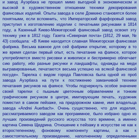
и завод Ауэрбаха не прошел мимо выгодной в экономическом и
высокой в художественном отношении техники декорирования
фаянсовых изделий. Опыты завода в селе Домкино становятся более
понятными, если вспомнить, что Императорский фарфоровый завод
приступил к изготовлению изделии с печатными рисунками в 1814
году, а Казенный Киево-Межигорский фаянсовый завод освоил эту
технику уже в 1812 году. Газета «Северная почта» (1812, 29 мая, №
43) сообщала: «В Киеве находится славная Межигорская фаянсовая
фабрика. Весьма важное для сей фабрики открытие, которому в то
же время сделан первый опыт, есть печатание на фаянсе, которое
употребляется вместо рисовки и живописи и беспримерно облегчает
сию работу, ибо разные рисунки и ландшафты, однажды на меди
выгравированные, печатаются весьма успешно на всякой фаянсовой
посуде». Тарелка с видом города Павловска была одной из проб
завода Ауэрбаха на пути к постижению заманчивой техники
печатания рисунков на фаянсе. Чтобы подчеркнуть особое значение
своей тарелки с пышным цветочным обрамлением и тонким
графическим рисунком в центре, имитирующим печать, художник
поместил в самом пейзаже, на придорожном камне, имя владельца
завода «Andrei Auerbach». Очень существенно, что для изделия,
рассматриваемого заводом как программное, было избрано одно из
лучших произведений русского искусства того времени, а именно
картина Семена Щедрина. Отношение к пейзажу в искусстве не как к
второстепенному, фоновому компоненту картины, а как к
самостоятельному произведению, наполненному определенными