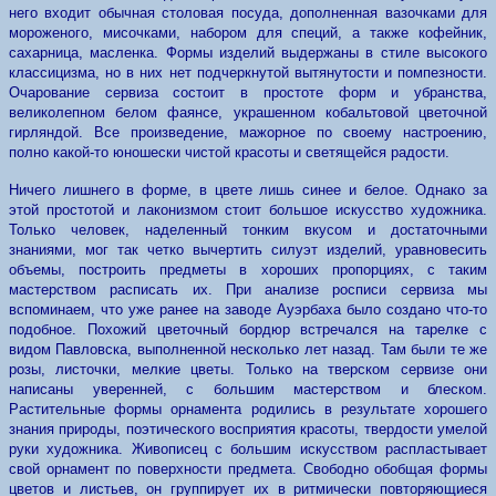
него входит обычная столовая посуда, дополненная вазочками для
мороженого, мисочками, набором для специй, а также кофейник,
сахарница, масленка. Формы изделий выдержаны в стиле высокого
классицизма, но в них нет подчеркнутой вытянутости и помпезности.
Очарование сервиза состоит в простоте форм и убранства,
великолепном белом фаянсе, украшенном кобальтовой цветочной
гирляндой. Все произведение, мажорное по своему настроению,
полно какой-то юношески чистой красоты и светящейся радости.
Ничего лишнего в форме, в цвете лишь синее и белое. Однако за
этой простотой и лаконизмом стоит большое искусство художника.
Только человек, наделенный тонким вкусом и достаточными
знаниями, мог так четко вычертить силуэт изделий, уравновесить
объемы, построить предметы в хороших пропорциях, с таким
мастерством расписать их. При анализе росписи сервиза мы
вспоминаем, что уже ранее на заводе Ауэрбаха было создано что-то
подобное. Похожий цветочный бордюр встречался на тарелке с
видом Павловска, выполненной несколько лет назад. Там были те же
розы, листочки, мелкие цветы. Только на тверском сервизе они
написаны уверенней, с большим мастерством и блеском.
Растительные формы орнамента родились в результате хорошего
знания природы, поэтического восприятия красоты, твердости умелой
руки художника. Живописец с большим искусством распластывает
свой орнамент по поверхности предмета. Свободно обобщая формы
цветов и листьев, он группирует их в ритмически повторяющиеся