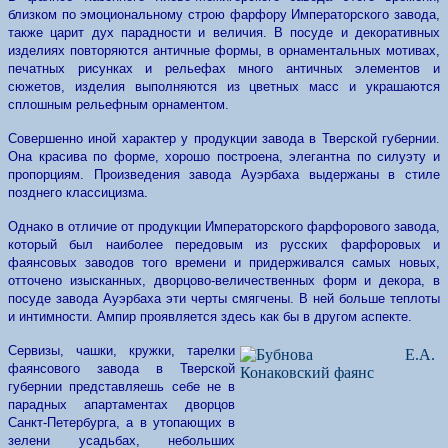
близком по эмоциональному строю фарфору Императорского завода,
также царит дух парадности и величия. В посуде и декоративных
изделиях повторяются античные формы, в орнаментальных мотивах,
печатных рисунках и рельефах много античных элементов и
сюжетов, изделия выполняются из цветных масс и украшаются
сплошным рельефным орнаментом.
Совершенно иной характер у продукции завода в Тверской губернии.
Она красива по форме, хорошо построена, элегантна по силуэту и
пропорциям. Произведения завода Ауэрбаха выдержаны в стиле
позднего классицизма.
Однако в отличие от продукции Императорского фарфорового завода,
который был наиболее передовым из русских фарфоровых и
фаянсовых заводов того времени и придерживался самых новых,
отточено изысканных, дворцово-величественных форм и декора, в
посуде завода Ауэрбаха эти черты смягчены. В ней больше теплоты
и интимности. Ампир проявляется здесь как бы в другом аспекте.
Сервизы, чашки, кружки, тарелки
фаянсового завода в Тверской
губернии представляешь себе не в
парадных апартаментах дворцов
Санкт-Петербурга, а в утопающих в
зелени усадьбах, небольших