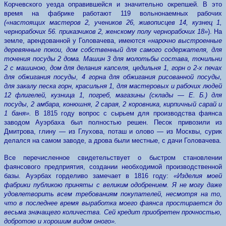
Корчевского уезда оправившейся и значительно окрепшей. В это
время на фабрике работают 119 вольнонаемных рабочих
(«настоящих мастеров 2, учеников 26, живописцев 14, кузнец 1,
чернорабочих 56. приказчиков 2, женскому полу чернорабочих 18»
). На
земле, арендованной у Головачева, имеются
«нарочно выстроенные
деревянные покои, дом собственный для самого содержателя, для
точения посуды 2 дома. Машин 3 для молотьбы состава, точильни
2 с машиною, дом для делания капселя, цедильня 1, горн о 2-х печах
для обжигания посуды, 4 горна для обжигания рисованной посуды,
для закалу песка горн, красильня 1, для мастеровых и рабочих людей
12 флигелей, кузница 1, погреб, магазины (склады — Е. Б.) для
посуды, 2 амбара, конюшня, 2 сарая, 2 коровника, кирпичный сарай и
1 баня».
В 1815 году вопрос с сырьем для производства фаянса
заводом Ауэрбаха был полностью решен. Песок привозили из
Дмитрова, глину — из Глухова, поташ и олово — из Москвы, сурик
делался на самом заводе, а дрова были местные, с дачи Головачева.
Все перечисленное свидетельствует о быстром становлении
фаянсового предприятия, создании необходимой производственной
базы. Ауэрбах горделиво замечает в 1816 году:
«Изделия моей
фабрики публикою приняты с великим одобрением. Я не могу даже
удовлетворить всем требованиям покупателей, несмотря на то,
что в последнее время выработка моего фаянса простирается до
весьма значащего количества. Сей кредит приобретен прочностью,
добротою и хорошим видом оного».