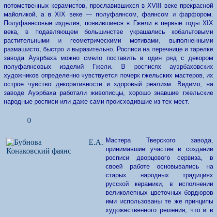
потомственных керамистов, прославившихся в XVIII веке прекрасной
майоликой, а в XIX веке — полуфаянсом, фаянсом и фарфором.
Полуфаянсовые изделия, появившиеся в Гжели в первые годы XIX
века, в подавляющем большинстве украшались кобальтовыми
растительными и геометрическими мотивами, выполненными
размашисто, быстро и выразительно. Росписи на перечнице и тарелке
завода Ауэрбаха можно смело поставить в один ряд с декором
полуфаянсовых изделий Гжели. В росписях ауэрбаховских
художников определенно чувствуется почерк гжельских мастеров, их
острое чувство декоративности и здоровый реализм. Видимо, на
заводе Ауэрбаха работали живописцы, хорошо знавшие гжельские
народные росписи или даже сами происходившие из тех мест.
0
Мастера Тверского завода,
принимавшие участие в создании
росписи дворцового сервиза, в
своей работе основывались на
старых народных традициях
русской керамики, в исполнении
великолепных цветочных бордюров
ими использованы те же принципы
художественного решения, что и в