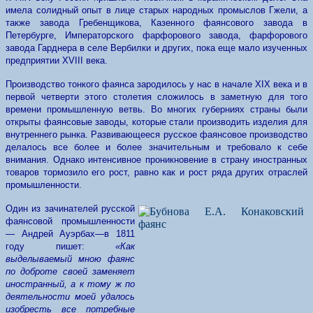
имела солидный опыт в лице старых народных промыслов Гжели, а
также завода Гребенщикова, Казенного фаянсового завода в
Петербурге, Императорского фарфорового завода, фарфорового
завода Гарднера в селе Вербилки и других, пока еще мало изученных
предприятии
XVIII
века.
Производство тонкого фаянса зародилось у нас в начале
XIX
века и в
первой четверти этого столетия сложилось в заметную для того
времени промышленную ветвь. Во многих губерниях страны были
открыты фаянсовые заводы, которые стали производить изделия
для
внутреннего рынка. Развивающееся русское фаянсовое производство
делалось все более и более значительным и требовало к себе
внимания. Однако интенсивное проникновение в страну иностранных
товаров тормозило его рост, равно как и рост ряда других отраслей
промышленности.
Один из зачинателей русской
фаянсовой промышленности
— Андрей Ауэрбах—в 1811
году пишет:
«Как
выделываемый мною фаянс
по доброте своей заменяет
иностранный, а к тому ж по
деятельности моей удалось
изобресть все потребные