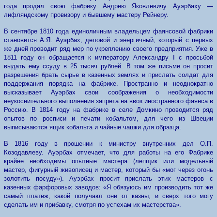
года продал свою фабрику Андрею Яковлевичу Ауэрбаху —
лифляндскому провизору и бывшему мастеру Рейнеру.
В сентябре 1810 года единоличным владельцем фаянсовой фабрики
становится А.Я. Ауэрбах, деловой и энергичный, который с первых
же дней проводит ряд мер по укреплению своего предприятия. Уже в
1811 году он обращается к императору Александру I с просьбой
выдать ему ссуду в 25 тысяч рублей. В том же письме он просит
разрешения брать сырье в казенных землях и прислать солдат для
поддержания порядка на фабрике. Пространно и неоднократно
высказывает Ауэрбах свои соображения о необходимости
неукоснительного выполнения запрета на ввоз иностранного фаянса в
Россию. В 1814 году на фабрике в селе Домкино проводится ряд
опытов по росписи и печати кобальтом, для чего из Швеции
выписываются ящик кобальта и чайные чашки для образца.
В 1816 году в прошении к министру внутренних дел О.П.
Козодавлеву. Ауэрбах отмечает, что для работы на его Фабрике
крайне необходимы опытные мастера (лепщик или модельный
мастер, фигурный живописец и мастер, который бы «мог через огонь
золотить посуду»). Ауэрбах просит прислать этих мастеров с
казенных фарфоровых заводов: «Я обязуюсь им производить тот же
самый платеж, какой получают они от казны, и сверх того могу
сделать им и прибавку, смотря по успехам их мастерства».