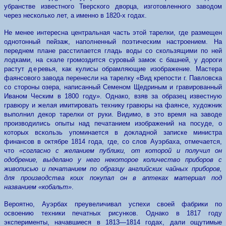
убранстве известного Тверского дворца, изготовленного заводом
через несколько лет, а именно в 1820-х годах.
Не менее интересна центральная часть этой тарелки, где размещен
однотонный пейзаж, наполненный поэтическим настроением. На
переднем плане расстилается гладь воды со скользящими по ней
лодками, на скале громоздится суровый замок с башней, у дороги
растут
де­
ревья, как кулисы обрамляющие изображение. Мастера
фаянсового завода перенесли на тарелку «Вид крепости г. Павловска
со стороны озера, написанный Семеном Щедриным и гравированный
Иваном Ческим в 1800 году». Однако, взяв за образец известную
гравюру и желая имитировать технику гравюры на фаянсе, художник
выполнил декор тарелки от руки. Видимо, в это время на заводе
производились опыты над печатанием изображений на посуде, о
которых вскользь упоминается в докладной записке министра
финансов в октябре 1814 года, где, со слов Ауэрбаха, отмечается,
что
«согласно с желанием публики, от которой и получил он
одобрение, выделано у него некоторое количество приборов с
живописью и печатанием по образцу английских чайных приборов,
для производства коих покупал он в аптеках материал под
названием «кобальт»
.
Вероятно, Ауэрбах преувеличивал успехи своей фабрики по
освоению техники печатных рисунков. Однако в 1817 году
эксперименты, начавшиеся в 1813—1814 годах, дали ощутимые