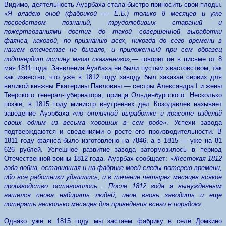
Видимо, деятельность Ауэрбаха стала быстро приносить свои плоды.
«Я владею оной (фабрикой — Е.Б.) только 8 месяцев и уже
посредством познаний, трудолюбивых стараний и
пожертвованиями достиг до такой совершенной выработки
фаянса, каковой, по признанию всех, никогда до сего времени в
нашем отечестве не бывало, и приложенный при сем образец
подтвердит истину мною сказанного»
,— говорит он в письме от 8
мая 1811 года. Заявления Ауэбаха не были пустым хвастовством, так
как известно, что уже в 1812 году заводу был заказан сервиз для
великой княжны Екатерины Павловны — сестры Александра I и жены
Тверского генерал-губернатора, принца Ольденбургского. Несколько
позже, в 1815 году министр внутренних дел Козодавлев называет
заведение Ауэрбаха
«по отличной выработке и красоте изделий
своих одним из весьма хороших в сем роде»
. Успехи завода
подтверждаются и сведениями о росте его производительности. В
1811 году фаянса было изготовлено на 7846. а в 1815 — уже на 81
626 рублей. Успешное развитие завода затормозилось в период
Отечественной воины 1812 года. Ауэрбах сообщает:
«Жестокая 1812
года война, оставившая и на фабрике моей следы потерею времени,
ибо все работники удалились, и в течение четырех месяцев всякое
производство остановилось... После 1812 года я вынужденным
нашелся снова набирать людей, иное вновь заводить и еще
потерять несколько месяцев для приведения всего в порядок».
Однако уже в 1815 году мы застаем фабрику в селе Домкино