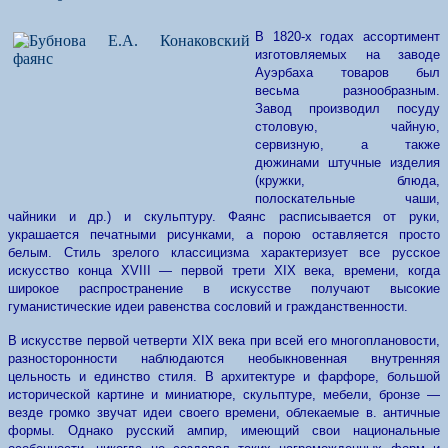
В 1820-х годах ассортимент
изготовляемых на заводе
Ауэрбаха товаров был
весьма разнообразным.
Завод производил посуду
столовую, чайную,
сервизную, а также
дюжинами штучные изделия
(кружки, блюда,
полоскательные чаши,
чайники и др.) и скульптуру. Фаянс расписывается от руки,
украшается печатными рисунками, а порою оставляется просто
белым. Стиль зрелого классицизма характеризует все русское
искусство конца XVIII — первой трети XIX века, времени, когда
широкое распространение в искусстве получают высокие
гуманистические идеи равенства сословий и гражданственности.
В искусстве первой четверти XIX века при всей его многоплановости,
разносторонности наблюдаются необыкновенная внутренняя
цельность и единство стиля. В архитектуре и фарфоре, большой
исторической картине и миниатюре, скульптуре, мебели, бронзе —
везде громко звучат идеи своего времени, облекаемые в. античные
формы. Однако русский ампир, имеющий свои национальные