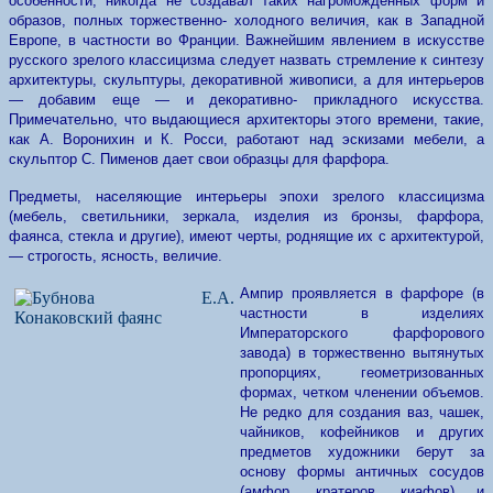
особенности, никогда не создавал таких нагроможденных форм и
образов, полных торжественно- холодного величия, как в Западной
Европе, в частности во Франции. Важнейшим явлением в искусстве
русского зрелого классицизма следует назвать стремление к синтезу
архитектуры, скульптуры, декоративной живописи, а для интерьеров
— добавим еще — и декоративно- прикладного искусства.
Примечательно, что выдающиеся архитекторы этого времени, такие,
как А. Воронихин и К. Росси, работают над эскизами мебели, а
скульптор С. Пименов дает свои образцы для фарфора.
Предметы, населяющие интерьеры эпохи зрелого классицизма
(мебель, светильники, зеркала, изделия из бронзы, фарфора,
фаянса, стекла и другие), имеют черты, роднящие их с архитектурой,
— строгость, ясность, величие.
Ампир проявляется в фарфоре (в
частности в изделиях
Императорского фарфорового
завода) в торжественно вытянутых
пропорциях, геометризованных
формах, четком членении объемов.
Не редко для создания ваз, чашек,
чайников, кофейников и других
предметов художники берут за
основу формы античных сосудов
(амфор, кратеров, киафов) и