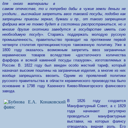
для оного материалы в
самом отечестве, то и потребно дабы в чужие земли деньги не
уходили... высочайше запретить ввоз таковой посуды, подобно как
запрещены привозы зеркал, бумаги и пр., от такого запрещения
фабрика моя не токмо будет в состоянии распространиться, но и
многие другие охотники заведутся в государстве иметь сию
необходимую посуду».
Стараясь поддержать молодую русскую
промышленность, правительство проводит на протяжении первой
четверти столетия протекционистскую таможенную политику. Уже в
1800 году оказалось возможным запретить ввоз заграничных
керамических товаров вследствие «достаточного количества
фарфора и всякой каменной посуды глазуром», изготовляемых в
России. В. 1822 году был введен особо жесткий тариф, который
назначал высокие пошлины на заграничные изделия, а многие из них
вообще запрещалось ввозить. Одним из проявлений политики
русского правительства в области керамического производства было
основание в 1798 году Казенного Киево-Межигорского фаянсового
завода.
В 1826 году создается
Мануфактурный Совет, а с 1829
года начинают регулярно
проводиться мануфактурные
выставки, на которых фаянсу
отводилась видная роль. Его