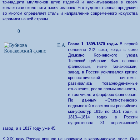
тринадцати миллионов штук изделий и насчитывающее в своем
коллективе около пяти тысяч человек. Его художественная продукция
во многом определяет стиль и направление современного искусства
керамики нашей страны.
0
.
Глава 1. 1809-1870 годы
В первой
половине XIX века, когда в селе
Домкино Корчевского уезда
Тверской губернии был основан
фаянсовый, ныне Конаковский,
завод, в России усиливался кризис
крепостнической системы:
развивались товарно-денежные
отношения, росла промышленность,
в том числе и фарфоро-фаянсовая.
По данным «Статистических
ведомостей о состоянии российских
мануфактур 1815 по 1821 год», в
1813—1814 годах в России
существовал 31 керамический
завод, а в 1817 году уже 45.
К XIX веку Россия пришла не новичком в керамическом деле. Она