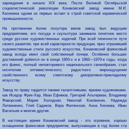
зарождения в начале
XIX
века.
После Великой Октябрьской
социалистической революции Конаковский завод имени М.И.
Калинина одним из первых встает в строй советской керамической
промышленности.
На протяжении более полутора веков завод был ведущим
предприятием; его посуда и скульптура занимали почетное место
среди русских художественных изделий. При всей типичности пути
своего развития, при всей характерности продукции, ярко отразившей
художественные стили русского искусства, Конаковский фаянсовый
завод всегда имел свой собственный почерк. Особенно больших
достижений добился он в конце 1950-х и в 1960—1970-е годы, когда
его фаянс, полный неповторимого национального своеобразия, стал
носителем оптимистического, радостного мироощущения
свойственного всему советскому декоративно-прикладному
искусству.
Завод по праву гордится такими талантливыми, яркими художниками,
как Исидор Фрих-Хар, Иван Ефимов, Григорий Альтерман, Владимир
Фаворский, Мария Холодная, Николай Коковихин, На­дежда
Литвиненко, Глеб Садиков, Вера Филянская, Анна Хихеева, Иван
Васильев и многие другие.
В настоящее время Конаковский завод - это огромное, хорошо
оснащенное фаянсовое предприятие, выпускающее в год более ста