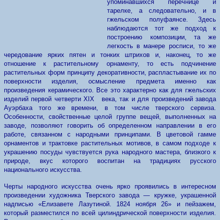
упоминавшихся перечнице и
тарелке, а следовательно, и в
гжельском полуфаянсе. Здесь
наблюдаются тот же подход к
построению композиции, та же
легкость в манере росписи, то же
чередование ярких пятен и тонких штрихов и, наконец, то же
отношение к растительному орнаменту, то есть подчинение
растительных форм принципу декоративности, распластывание их по
поверхности изделия, осмысление предмета именно как
произведения керамического. Все это характерно как для гжельских
изделий первой четверти XI
X
века, так и для произведений завода
Ауэрбаха того же времени, в том числе тверского сервиза.
Особенности, свойственные целой группе вещей, выполненных на
заводе, позволяют говорить об определенном направлении в его
работе, связанном с народными принципами. В цветовой гамме
орнаментов и трактовке растительных мотивов, в самом подходе к
украшению посуды чувствуется рука народного мастера, близкого к
природе, вкус которого воспитан на традициях русского
национального искусства.
Черты народного искусства очень ярко проявились в интересном
произведении художника Тверского завода — кружке, украшенной
надписью «Елизавете Лазутиной. 1824 ноября 26» и пейзажем,
который разместился по всей цилиндрической поверхности изделия.