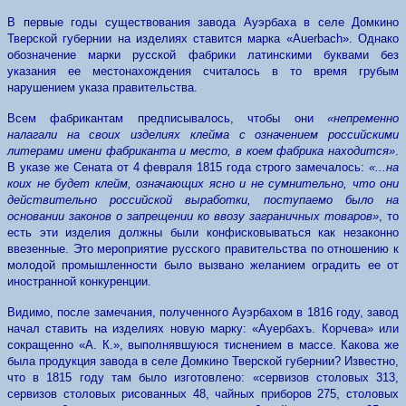
В первые годы существования завода Ауэрбаха в селе Домкино
Тверской губернии на изделиях ставится марка «Auerbach». Однако
обозначение марки русской фабрики латинскими буквами без
указания ее местонахождения считалось в то время грубым
нарушением указа правительства.
Всем фабрикантам предписывалось, чтобы они
«непременно
налагали на своих изделиях клейма с означением российскими
литерами имени фабриканта и место, в коем фабрика находится»
.
В указе же Сената от 4 февраля 1815 года строго замечалось:
«...на
коих не будет клейм, означающих ясно и не сумнительно, что они
действительно российской выработки, поступаемо было на
основании законов о запрещении ко ввозу заграничных товаров»
, то
есть эти изделия должны были конфисковываться как незаконно
ввезенные. Это мероприятие русского правительства по отношению к
молодой промышленности было вызвано желанием оградить ее от
иностранной конкуренции.
Видимо, после замечания, полученного Ауэрбахом в 1816 году, завод
начал ставить на изделиях новую марку: «Ауербахъ. Корчева» или
сокращенно «А. К.», выполнявшуюся тиснением в массе. Какова же
была продукция завода в селе Домкино Тверской губернии? Известно,
что в 1815 году там было изготовлено: «сервизов столовых 313,
сервизов столовых рисованных 48, чайных приборов 275, столовых