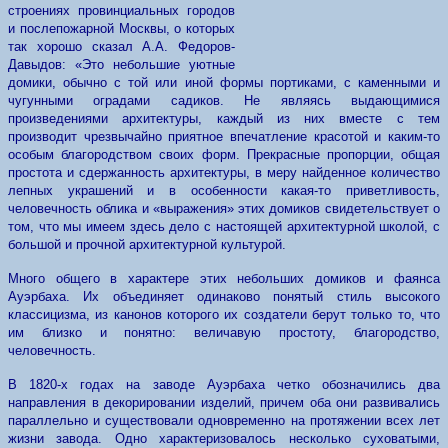
строениях провинциальных городов
и послепожарной Москвы, о которых
так хорошо сказал А.А. Федоров-
Давыдов: «Это небольшие уютные
домики, обычно с той или иной формы портиками, с каменными и
чугунными оградами садиков. Не являясь выдающимися
произведениями архитектуры, каждый из них вместе с тем
производит чрезвычайно приятное впечатление красотой и каким-то
особым благородством своих форм. Прекрасные пропорции, общая
простота и сдержанность архитектуры, в меру найденное количество
лепных украшений и в особенности какая-то приветливость,
человечность облика и «выражения» этих домиков свидетельствует о
том, что мы имеем здесь дело с настоящей архитектурной школой, с
большой и прочной архитектурной культурой.
Много общего в характере этих небольших домиков и фаянса
Ауэрбаха. Их объединяет одинаково понятый стиль высокого
классицизма, из канонов которого их создатели берут только то, что
им близко и понятно: величавую простоту, благородство,
человечность.
В 1820-х годах на заводе Ауэрбаха четко обозначились два
направления в декорировании изделий, причем оба они развивались
параллельно и существовали одновременно на протяжении всех лет
жизни завода. Одно характеризовалось несколько суховатыми,