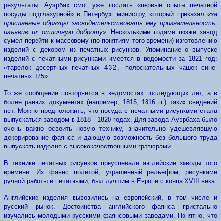
результаты. Ауэрбах смог уже послать «первые опыты печатной
посуды подглазурной» в Петербург министру, который приказал
«за
присланные образцы засвидетельствовать ему признательность,
изъявив их отличную доброту».
Несколькими годами позже завод
сумел перейти к массовому (по понятиям того времени) изготовлению
изделий с декором из печатных рисунков. Упоминание о выпуске
изделий с печатными рисунками имеется в ведомости за 1821 год:
«тарелок десертных печатных
432,
полоскательных чашек сине-
печатных 175».
То же сообщение повторяется в ведомостях последующих лет, а в
более ранних документах (например, 1815, 1816 гг.) таких сведений
нет. Можно предположить, что посуда с печатными рисунками стала
выпускаться заводом в 1818—1820 годах. Для завода Ауэрбаха было
очень важно освоить новую технику, значительно удешевлявшую
декорирование фаянса и дающую возможность без большого труда
выпускать изделия с высококачественными гравюрами.
В технике печатных рисунков преуспевали английские заводы того
времени. Их фаянс политой, украшенный рельефом, рисунками
ручной работы и печатными, был лучшим в Европе с конца XVIII века.
Английские изделия вывозились на европейский, в том числе и
русский рынок. Достоинства английского фаянса пристально
изучались молодыми русскими фаянсовыми заводами. Понятно, что