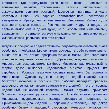
сочетания, где чередуются яркие пятна цветов и листьев с
тоненькими легкими стебельками, мелкими листочками и
закрученными усиками растений. Цветочная гирлянда написана
настолько живо, без заранее приготовленного, всесторонне
выверенного образца, что в ней нельзя обнаружить обычного для
бортового декора раппорта. Роспись тарелок и других предметов
сервиза выполнена в одном духе, но с небольшими изменениями,
вариациями, что свидетельствует о незаурядном таланте живописца-
импровизатора, расписавшего этот сервиз.
Художник прекрасно владеет техникой подглазурной живописи, знает
особенности кобальта. Его орнамент включает в себя то интенсивно-
синие пятна, то легкие прозрачно-голубые мазки. Это обогащает
тональное звучание живописного убранства, придает сочность и
живость трактовке растительных форм. Мастерски расположенный по
форме декор выявляет моделировку объемов, придает им
стройность. Роспись тверского сервиза выполнена без золота и
многоцветия. Однако художник создает одной краской такое
богатство нюансов в росписи, так любовно передает прелесть
цветочного венка, так умело сочетает его с формой, что этот сервиз,
наделенный нешаблонной красотой, может служить примером
большого искусства русского ампира. К кобальтовым росписям
живописцы ауэрбаховского завода обращаются неоднократно.
Примечательны два изделия — перечница и тарелка,— где декор
особенно близок к народной скорописи гжельских гончаров —