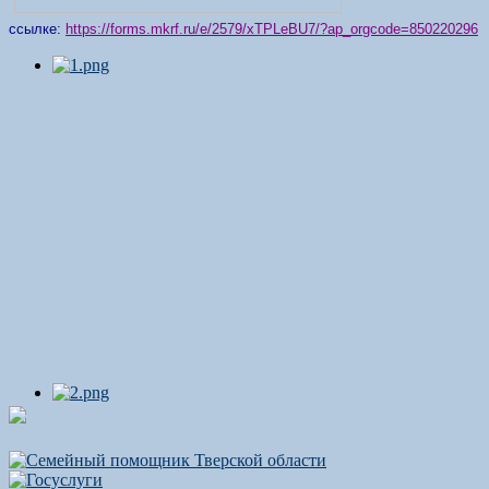
ссылке:
https://forms.mkrf.ru/e/2579/xTPLeBU7/?ap_orgcode=850220296