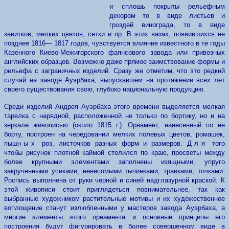
и сплошь покрыты рельефным
декором то в виде листьев и
гроздей винограда, то в виде
завитков, мелких цветов, сетки и пр. В этих вазах, появившихся не
позднее 1816— 1817 годов, чувствуется влияние известного в те годы
Казенного Киево-Межигорского фаянсового завода или привозных
английских образцов. Возможно даже прямое заимствование формы и
рельефа с заграничных изделий. Сразу же отметим, что это редкий
случай на заводе Ауэрбаха, выпускавшем на протяжении всех лет
своего существования свою, глубоко национальную продукцию.
Среди изделий Андрея Ауэрбаха этого времени выделяется мелкая
тарелка с нарядной, расположенной не только по бортику, но и на
зеркале живописью (около 1815 г.). Орнамент, нанесенный по ее
борту, построен на чередовании мелких полевых цветов, ромашек,
пыш
ных
роз, листочков разных форм и размеров.
Для
того
чтобы рисунок плотной каймой стелился по краю, просветы между
более крупными элементами заполнены изящными, упруго
закрученными усиками, невесомыми тычинками, травками, точками.
Роспись выполнена от руки черной и синей надглазурной краской. К
этой живописи стоит приглядеться повнимательнее, так как
выбранные художником растительные мотивы и их художественное
воплощение станут излюбленными у мастеров завода Ауэрбаха, а
многие элементы этого орнамента и основные принципы его
построения будут фигурировать в более совершенном виде в