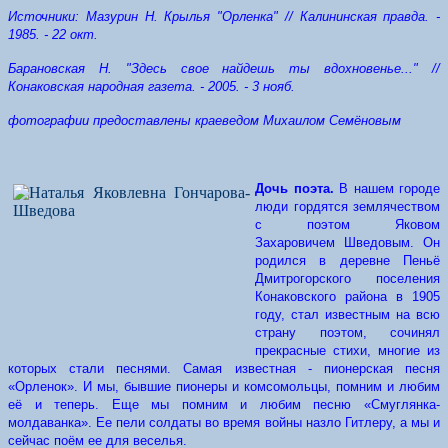
Источники:
Мазурин Н. Крылья "Орленка" // Калининская правда. -
1985. - 22 окт.
Барановская Н. "Здесь свое найдешь ты вдохновенье..." //
Конаковская народная газета. - 2005. - 3 нояб.
фотографии предоставлены краеведом Михаилом Семёновым
Дочь поэта.
В нашем городе
люди гордятся землячеством
с поэтом Яковом
Захаровичем Шведовым. Он
родился в деревне Пеньё
Дмитрогорского поселения
Конаковского района в 1905
году, стал известным на всю
страну поэтом, сочинял
прекрасные стихи, многие из
которых стали песнями. Самая известная - пионерская песня
«Орленок». И мы, бывшие пионеры и комсомольцы, помним и любим
её и теперь. Еще мы помним и любим песню «Смуглянка-
молдаванка». Ее пели солдаты во время войны назло Гитлеру, а мы и
сейчас поём ее для веселья.