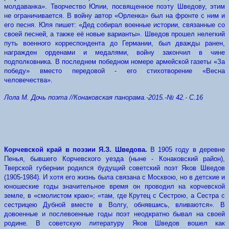
молдаванка». Творчество Юлии, посвященное поэту Шведову, этим
не ограничивается. В войну автор «Орленка» был на фронте с ним и
его песня. Юля пишет: «Дед собирал воен­ные истории, связанные со
своей песней, а также её новые варианты». Шведов прошел нелегкий
путь военного корреспондента до Германии, был дважды ранен,
награжден орденами и медалями, войну закончил в чине
подполковника. В последнем победном номере армейской газеты «За
победу» вместо передовой - его стихотворение «Весна
человечества».
Лола М. Дочь поэта //Конаковская панорама.-2015.-№ 42.- С.16
Корчевской край в поэзии Я.З. Шведова.
В 1905 году в деревне
Пенья, бывшего Корчевского уезда (ныне - Конаковский район),
Тверской губернии родился будущий советский поэт Яков Шведов
(1905-1984). И хотя его жизнь была связана с Москвою, но в детские и
юношеские годы значительное время он проводил на корчевской
земле, в «смолистом краю»; «там, где Крутец с Сестрою, а Сестра с
сестрицею Дубной вместе в Волгу, обнявшись, вливаются». В
довоенные и послевоенные годы поэт неодкратно бывал на своей
родине. В советскую литературу Яков Шведов вошел как