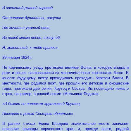
И засохший ржаной каравай.
От полянок душистых, пахучих.
Где кичится усатый овес,
Из полей много песен, созвучий
Я, гранитный, к тебе принес».
29 января 1924 г.
По Корчевскому уезду протекала великая Волга, в которую впадали
реки и речки, начинавшиеся из многочисленных корчевских болот. В
юности будущему поэту приходилось проходить берегом Волги. В
местности, где родился поэт, где прошли его детские и юношеские
годы, протекали две речки: Крутец и Сестра. Им посвящено немало
строк, например, в ранней поэме «Мельница Федота»:
«И бежит по полянкам крутливый Крутец
Поскорее с рекою Сестрою обняться».
В ранних стихах Якова Шведова значительное место занимает
описание природы корчевского края и, прежде всего, родной