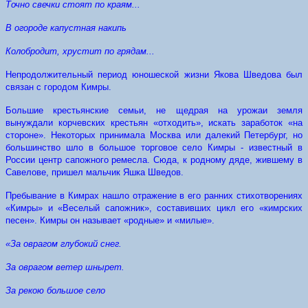
Точно свечки стоят по краям...
В огороде капустная накипь
Колобродит, хрустит по грядам...
Непродолжительный период юношеской жизни Якова Шведова был
связан с городом Кимры.
Большие крестьянские семьи, не щедрая на урожаи земля
вынуждали корчевских крестьян «отходить», искать заработок «на
стороне». Некоторых принимала Москва или далекий Петербург, но
большинство шло в большое торговое село Кимры - известный в
России центр сапожного ремесла. Сюда, к родному дяде, жившему в
Савелове, пришел мальчик Яшка Шведов.
Пребывание в Кимрах нашло отражение в его ранних стихотворениях
«Кимры» и «Веселый сапожник», составивших цикл его «кимрских
песен». Кимры он называет «родные» и «милые».
«За оврагом глубокий снег.
За оврагом ветер шнырет.
За рекою большое село