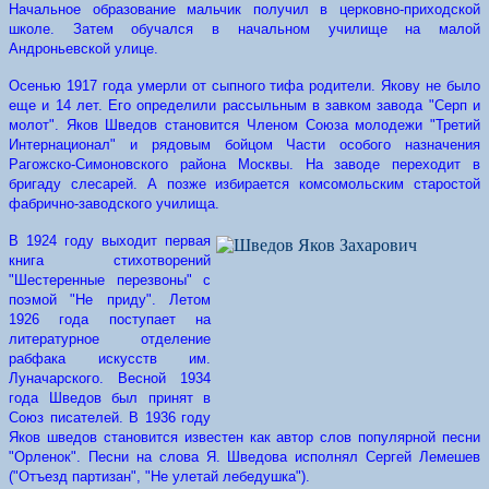
Начальное образование мальчик получил в церковно-приходской
школе. Затем обучался в начальном училище на малой
Андроньевской улице.
Осенью 1917 года умерли от сыпного тифа родители. Якову не было
еще и 14 лет. Его определили рассыльным в завком завода "Серп и
молот". Яков Шведов становится Членом Союза молодежи "Третий
Интернационал" и рядовым бойцом Части особого назначения
Рагожско-Симоновского района Москвы. На заводе переходит в
бригаду слесарей. А позже избирается комсомольским старостой
фабрично-заводского училища.
В 1924 году выходит первая
книга стихотворений
"Шестеренные перезвоны" с
поэмой "Не приду". Летом
1926 года поступает на
литературное отделение
рабфака искусств им.
Луначарского. Весной 1934
года Шведов был принят в
Союз писателей. В 1936 году
Яков шведов становится известен как автор слов популярной песни
"Орленок". Песни на слова Я. Шведова исполнял Сергей Лемешев
("Отъезд партизан", "Не улетай лебедушка").