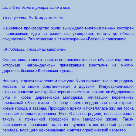
Если б не было в улицах запаха кож.
То не узнать бы Кимры милые».
Фабричное производство обуви вынуждало многочисленных кустарей
- сапожников идти на различные ухищрения, вплоть до обмана
покупателей. Это отражено в стихотворении «Веселый сапожник»:
«А подошвы ставил из картона».
Существовало много рассказов о некачественных обувных изделиях,
которыми «награждались» приезжавшие крестьяне из многих
деревень бывшего Корчевского уезда.
Нашим ушедшим поколениям присуща была сильная тоска по родным
местам, по своим родственникам и друзьям. Индустриализация
страны, знаменитые стройки первых советских пятилеток будоражили
умы и кровь деревенской молодежи, мечтавших переменить
привычный образ жизни. По зову своего сердца они шли строить
новые города и заводы. Проходило время и появлялась жгучая тоска
по своим селам и деревням. Но побывав на родине, вновь начинало
тянуть к привычной городской или заводской жизни. Таким
настроением пронизано одно из лучших стихотворений раннего
периода, носящего одновременно и автобиографический характер.