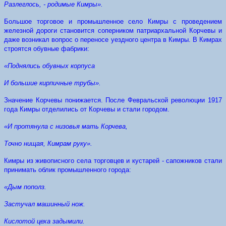
Разлеглось, - родимые Кимры».
Большое торговое и промышленное село Кимры с проведением
железной дороги становится соперником патриархальной Корчевы и
даже возникал вопрос о переносе уездного центра в Кимры. В Кимрах
строятся обувные фабрики:
«Поднялись обувных корпуса
И большие кирпичные трубы».
Значение Корчевы понижается. После Февральской революции 1917
года Кимры отделились от Корчевы и стали городом.
«И протянула с низовья мать Корчева,
Точно нищая, Кимрам руку».
Кимры из живописного села торговцев и кустарей - сапожников стали
принимать облик промышленного города:
«Дым пополз.
Застучал машинный нож.
Кислотой цеха задымили.