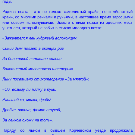
годы.
Родина поэта - это не только «смолистый край», но и «болотный
край», со многими речками и ручьями, в настоящее время заросшими
или совсем исчезнувшими. Вместе с ними позже из здешних мест
ушел лен, который не забыт в стихах молодого поэта:
«Зажелтелся лен кудрявый волоконцем.
Синий дым ползет в оконцах риг,
За болотиной вставало солнце.
Золотистый молотилкин шестерик».
Льну посвящено стихотворение «За мялкой»:
«Ой, возьму ли мялку в руки,
Расыпай-ка, мялка, дробь!
Дробче, звонче, фомче стукай,
За ленком схожу на топь».
Наряду со льном в бывшем Корчевском уезде продолжала