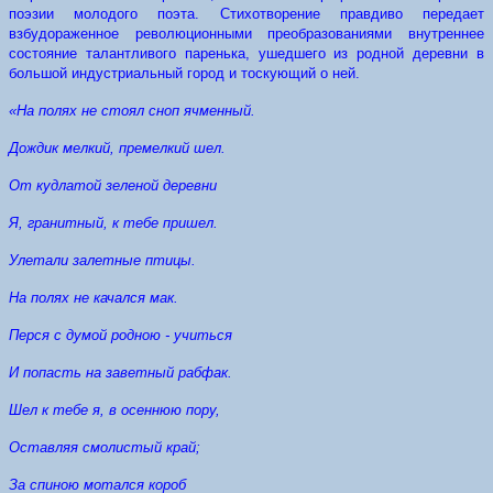
поэзии молодого поэта. Стихотворение правдиво передает
взбудораженное революционными преобразованиями внутреннее
состояние талантливого паренька, ушедшего из родной деревни в
большой индустриальный город и тоскующий о ней.
«На полях не стоял сноп ячменный.
Дождик мелкий, премелкий шел.
От кудлатой зеленой деревни
Я, гранитный, к тебе пришел.
Улетали залетные птицы.
На полях не качался мак.
Перся с думой родною - учиться
И попасть на заветный рабфак.
Шел к тебе я, в осеннюю пору,
Оставляя смолистый край;
За спиною мотался короб