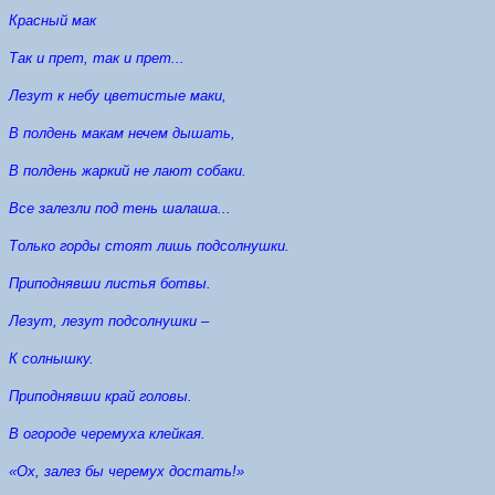
Красный мак
Так и прет, так и прет...
Лезут к небу цветистые маки,
В полдень макам нечем дышать,
В полдень жаркий не лают собаки.
Все залезли под тень шалаша...
Только горды стоят лишь подсолнушки.
Приподнявши листья ботвы.
Лезут, лезут подсолнушки –
К солнышку.
Приподнявши край головы.
В огороде черемуха клейкая.
«Ох, залез бы черемух достать!»