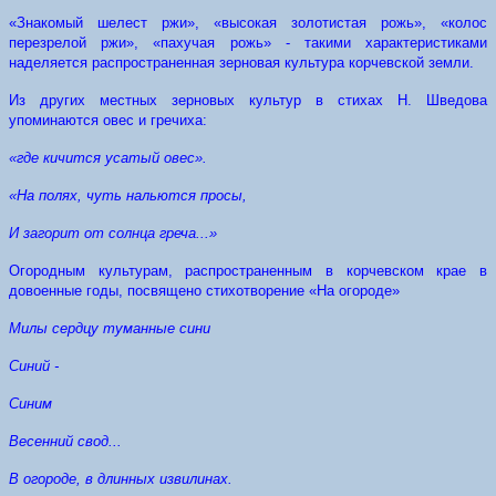
«Знакомый шелест ржи», «высокая золотистая рожь», «колос
перезрелой ржи», «пахучая рожь» - такими характеристиками
наделяется распространенная зерновая культура корчевской земли.
Из других местных зерновых культур в стихах Н. Шведова
упоминаются овес и гречиха:
«где кичится усатый овес».
«На полях, чуть нальются просы,
И загорит от солнца греча...»
Огородным культурам, распространенным в корчевском крае в
довоенные годы, посвящено стихотворение «На огороде»
Милы сердцу туманные сини
Синий -
Синим
Весенний свод...
В огороде, в длинных извилинах.