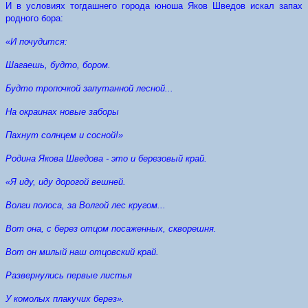
И в условиях тогдашнего города юноша Яков Шведов искал запах
родного бора:
«И почудится:
Шагаешь, будто, бором.
Будто тропочкой запутанной лесной...
На окраинах новые заборы
Пахнут солнцем и сосной!»
Родина Якова Шведова - это и березовый край.
«Я иду, иду дорогой вешней.
Волги полоса, за Волгой лес кругом...
Вот она, с берез отцом посаженных, скворешня.
Вот он милый наш отцовский край.
Развернулись первые листья
У комолых плакучих берез».