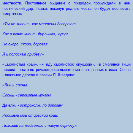
местности. Постоянное общение с природой пробуждали в нем
поэтический дар. Позже, покинув родные места, он будет воспевать
«мартены»:
«Ты не знаешь, как мартены догорают,
Как в печах кипит, бурлыкая, чугун.
Но скоро, скоро, дорогая,
Я к полоскам прибегу».
«Смолистый край», «Я иду смолистою опушкою», «в смоляной тиши
лесов» - часто встречающиеся выражения в его ранних стихах. Сосна
- любимое дерево в поэзии Я. Шведова:
«Лишь сосны.
Сосны - серокорые кругом,
Да елки - остроколки по дорогам.
Родимый мой отцовский край.
Похожий на медвежью старую берлогу».