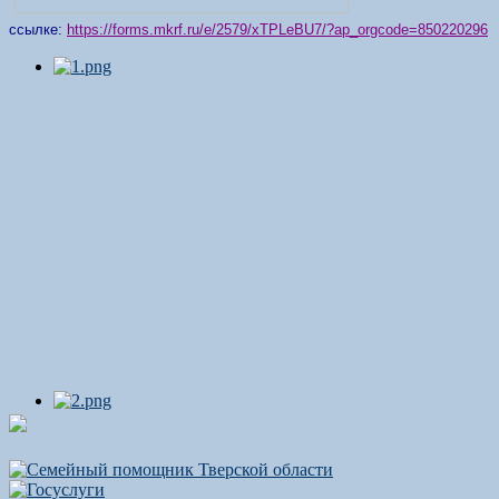
ссылке:
https://forms.mkrf.ru/e/2579/xTPLeBU7/?ap_orgcode=850220296