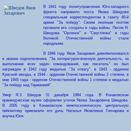
В 1941 году политуправление Юго-западного
фронта направило поэта Якова Шведова
специальным корреспондентом в газету 40-й
армии "За победу". Своим окопным поэтом
прозвали его солдаты в годы войны. Песни Я.
Шведова "Орленок" и "Смуглянка" в годы
Великой Отечественной войны стали
народными.
В 1946 году Яков Захарович демобилизовался
в звании подполковника. "За литературно-военную деятельность, за
выполнение всех задач командования, как писатель" он был
награжден в 1942 году медалью "За отвагу", в 1943 - орденом
Красной звезды, в 1944 - орденом Отечественной войны 2 степени, в
мае 1945 года - орденом Отечественной войны 1 степени и медалью
"За победу над Германией".
Умер Я.З. Шведов 31 декабря 1984 года. В Конаковском
краеведческом музее оформлен уголок Якова Захаровича Шведова.
В 2005 году в Конаковскую межпоселенческую центральную
библиотеку приезжали его дочь Наталья Яковлевна Гончарова и
внучка Юля.