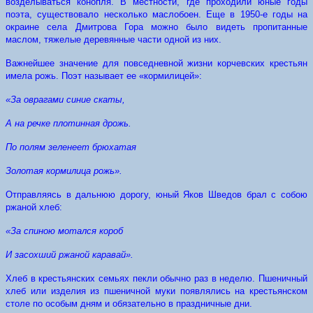
возделываться конопля. В местности, где проходили юные годы
поэта, существовало несколько маслобоен. Еще в 1950-е годы на
окраине села Дмитрова Гора можно было видеть пропитанные
маслом, тяжелые деревянные части одной из них.
Важнейшее значение для повседневной жизни корчевских крестьян
имела рожь. Поэт называет ее «кормилицей»:
«За оврагами синие скаты,
А на речке плотинная дрожь.
По полям зеленеет брюхатая
Золотая кормилица рожь».
Отправляясь в дальнюю дорогу, юный Яков Шведов брал с собою
ржаной хлеб:
«За спиною мотался короб
И засохший ржаной каравай».
Хлеб в крестьянских семьях пекли обычно раз в неделю. Пшеничный
хлеб или изделия из пшеничной муки появлялись на крестьянском
столе по особым дням и обязательно в праздничные дни.