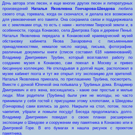
Дочь автора этих песен, и еще многих других песен и литературных
произведений
Наталья Яковлевна Гончарова-Шведова
любила
своего отца, горевала, когда он скончался, и делала все возможное
для увековечения его памяти. Она сохранила связи и поддерживала
их с земляками отца, то есть с нами - жителями Тверской земли и, в
особенности, города Конаково, села Дмитрова Гора и деревни Пеньё.
Наталья Яковлевна передала в Конаковский краеведческий музей
обстановку кабинета Якова Захаровича с письменными
принадлежностями, немалое число наград, письма, фотографии,
различные документы книги (список составил 618 наименований).
Владимир Дмитриевич Трубин, который возглавлял работу по
созданию музея в Конаково, сам поехал в Москву и привез
бесценную коллекцию. Не откладывая в долгий ящик, расположил в
музее кабинет поэта и тут же открыл эту экспозицию для зрителей.
Наталья Яковлевна приехала, по приглашению Трубина, посмотреть.
Вместе с дочкой Юлечкой она побывала у Трубиных дома. Владимир
Дмитриевич и его жена, восхищались - какие они простые и милые
люди. Мои родители (Трубины) были уже не молоды, но часто
принимали у себя гостей с присущими этому хлопотами, а Шведовы
(Гончаровы) сами взялись за дело. Накрыли на стол, потом, после
чаепития, убрали и помыли посуду! Беседа продолжалась долго.
Владимир Дмитриевич поведал о своих планах расширения
экспозиции о Шведове и сооружении ему памятника в Конаково или в
Дмитровой Горе. В его бумагах я нашла рисунок с проектом
памятника.