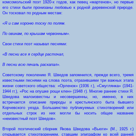
комсомольский поэт 1920-х годов, как певец «мартенов», но первые
его стихи были пронизаны любовью к родной деревенской природе.
Он тосковал по родным местам:
«Я и сам хороню тоску по полям.
По овинам, по крышам червонным».
Свои стихи поэт называл песнями:
«В песни все я сердце расточал,
В песни всю печаль раскапал».
Советскому поколению Я. Шведов запомнился, прежде всего, тремя
известными песнями на слова поэта, отразившими три важных этапа
жизни советского общества: «Орленок» (1936 г.), «Смуглянка» (1941-
1944 гг.), «Рос на опушке рощи клен» (1948 г). Многие ранние стихи Я.
Шведова малоизвестны и несовершенны, но, именно, в них
встречается описание природы и крестьянского быта бывшего
Корчевского уезда. Большинство публикуемых стихотворений или
отдельных строк из них могли бы носить общее название
«неизвестный поэт Шведов».
Второй поэтический сборник Якова Шведова «Вьюги» (М., 1925 г.)
открывается стихотворением, ставшим эпиграфом ко всей ранней