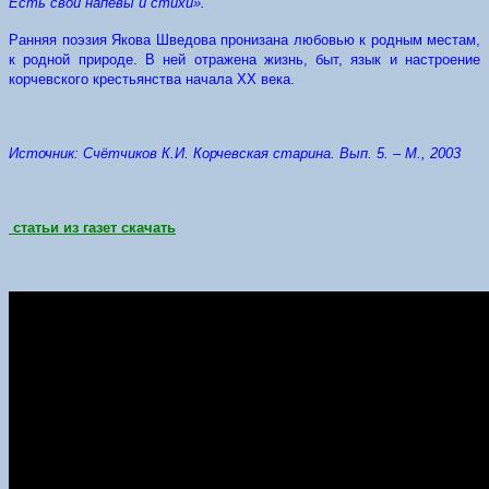
Есть свои напевы и стихи».
Ранняя поэзия Якова Шведова пронизана любовью к родным местам,
к родной природе. В ней отражена жизнь, быт, язык и настроение
корчевского крестьянства начала XX века.
Источник: Счётчиков К.И. Корчевская старина. Вып. 5. – М., 2003
статьи из газет скачать