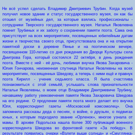
Не всё успел сделать Владимир Дмитриевич Трубин. Когда музей
получил новое здание и статус государственного музея, он как бы
отошел от музейных дел, за которые взялись профессионалы -
сотрудники Тверского государственного музея. Наталья Яковлевна
помнит Трубиных и их заботу о сохранении памяти поэта. Сама она
присутствует на всех мероприятиях, посвященных юбилейным датам
жизни и творчества своего отца, присутствовала она и на открытии
памятной доски в деревне Пенье и на поэтическом вечере,
посвященном 110-летию со дня рождения во Дворце Культуры села
Дмитрова Гора, который состоялся 22 октября, в день рождения
поэта. Вместе с ней - её дочь, любимая внучка Якова Захаровича -
Юлия Гончарова, неизменная спутница Натальи Яковлевны на всех
мероприятиях, посвященных Шведову, а теперь с ними ещё и правнук
поэта Кирилл - ученик седьмого класса. Я была счастлива
познакомиться с этой семьёй, услышать слова признательности
Натальи Яковлевны, о моем отце Владимире Дмитриевиче Трубину,
начавшему работу увековече­ния памяти Якова Захаровича Шведова
на его родине. О продлении памяти поэта много делает его внучка
Юля, корреспондент газеты «Московский комсомолец». Она
запомнила рассказы деда о песнях, о войне, о друзьях, о подвигах
юных, к которым подходило звание «Орленок», многое узнала от
мамы. В архиве Подольска нашла более 300 публикаций военного
корреспондента Шведова во фронтовой газете «За победу». В
результате появились очерки «Взлети выше солнца» и «Смуглянка-