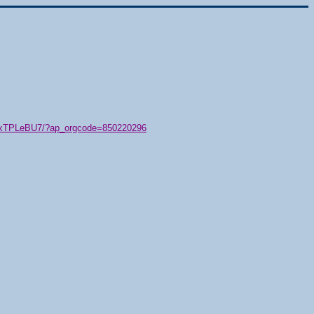
79/xTPLeBU7/?ap_orgcode=850220296