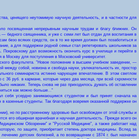
тва, ценящего неутомимую научную деятельность, и в частности для
цело посвященная непрерывным научным трудам и благу ближних. Он
 — бедного священника, и уже с семи лет был отдан для воспитания в
ам безо всяких средств, он в то же время должен был позаботиться и
ание, а для поддержки родной семьи стал репетировать школьников за
. Покровскому дал возможность окончить курс в училище и перейти в
я в Москву для поступления в Московский университет.
инского факультета. "Новое положение в высшем учебном заведении, —
й между собой, новизна и свобода науки, увлекательность их, простор
ального семинариста истинно чарующее впечатление. В этом светлом
 с 36 руб. в кармане, которые через два месяца, при всей скромности
 было никаких. Теперь снова не раз приходилось думать об оставлении
иться как можно больше..."
ал себя усердно занимающимся студентом и был принят сначала на
н в казенные студенты. Так благодаря вовремя оказанной поддержке он
рнии), но по расстроенному здоровью был освобожден от этой службы и
ется его обширная врачебная и научная деятельность. Прежде всего он
"Медицинском Обозрении" и "Русской Медицине", а также работает над
 которую, по защите, приобретает степень доктора медицины. Вслед за
лечению детских болезней, а по возвращении с 1874 г. был назначен