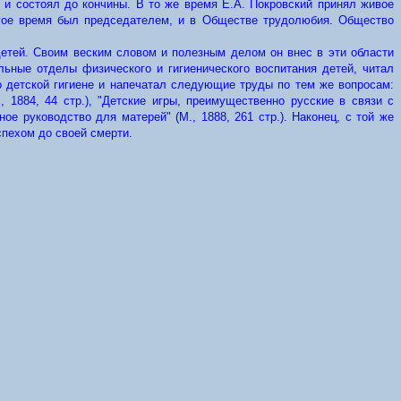
 и состоял до кончины. В то же время Е.А. Покровский принял живое
лгое время был председателем, и в Обществе трудолюбия. Общество
детей. Своим веским словом и полезным делом он внес в эти области
ьные отделы физического и гигиенического воспитания детей, читал
о детской гигиене и напечатал следующие труды по тем же вопросам:
 1884, 44 стр.), "Детские игры, преимущественно русские в связи с
ное руководство для матерей" (М., 1888, 261 стр.). Наконец, с той же
спехом до своей смерти.