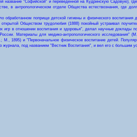
ей название "Софийской" и переведенной на Кудринскую Садовую), где
стве, в антропологическом отделе Общества естествознания, где до
ло обработанном поприще детской гигиены и физического воспитания 
и открытой Обществом трудолюбия (1888) покойный устраивал поучител
их игр в отношении воспитания и здоровья", делал научные доклады п
оссии. Материалы для медико-антропологического исследования" (М.,
р.; М., 1895) и "Первоначальное физическое воспитание детей. Популяр
о журнала, под названием "Вестник Воспитания", и вел его с большим у