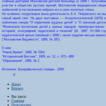
главным доктором Московской детской больницы (с 1888 г. получивш
участие в обществе русских врачей, Московском медицинском обще
любителей естествознания избрало его в свои почетные члены.
Но особенно плодотворна была деятельность Е.А. Покровского на ма
самый яркий свет. На двух выставках — Антропологической (1879) 
публичные лекции "О кормлении грудных детей" и "О значении детск
"Физическое воспитание детей у разных народов, преимущественно Р
историей, этнографией, педагогикой и гигиеной" (М., 1887, VI+368 ст
педагогической целью покойный с 1890 г. начал издание весьма важног
("Московские Ведомости", 1895, № 287).
О
нем:
"Новое Время", 1895, № 7054.
"Исторический Вестник", 1895, кн. 12, с. 872—880.
"Образование", 1896, № 2.
Источник
:
Биографический словарь.- 2000
0
Назад
Вперед
Вы здесь:
Главная
Персоналии