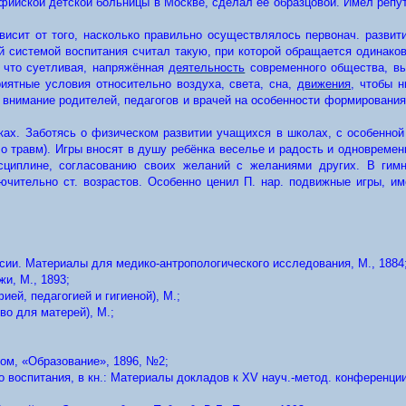
Софийской детской больницы в Москве, сделал её образцовой. Имел репу
висит от того, насколько правильно осуществлялось первонач. развит
й системой воспитания считал такую, при которой обращается одинако
, что суетливая, напряжённая
деятельность
современного общества, вы
иятные условия относительно воздуха, света, сна,
движения
, чтобы н
 внимание родителей, педагогов и врачей на особенности формирования
ках. Заботясь о физическом развитии учащихся в школах, с особенной
о травм). Игры вносят в душу ребёнка веселье и радость и одновремен
исциплине, согласованию своих желаний с желаниями других. В гимн
лючительно ст. возрастов. Особенно ценил П. нар. подвижные игры, и
ии. Материалы для медико-антропологического исследования, М., 1884
и, М., 1893;
ией, педагогией и гигиеной), M.;
о для матерей), M.;
ком, «Образование», 1896, №2;
воспитания, в кн.: Материалы докладов к XV науч.-метод. конференции 