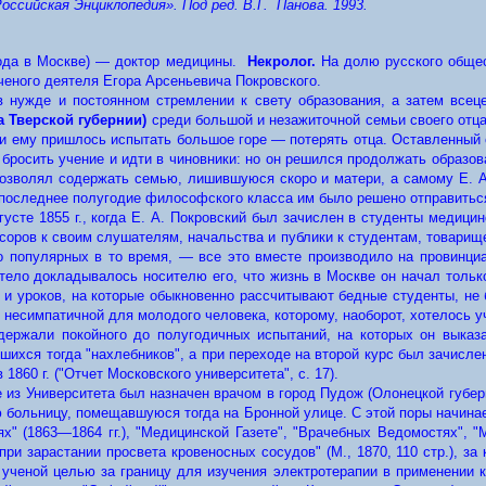
ссийская Энциклопедия». Под ред. В.Г. Панова. 1993.
года в Москве) — доктор медицины.
Некролог.
На долю русского общес
ченого деятеля Егора Арсеньевича Покровского.
 в нужде и постоянном стремлении к свету образования, а затем все
а Тверской губернии)
среди большой и незажиточной семьи своего отца
и ему пришлось испытать большое горе — потерять отца. Оставленный с
бросить учение и идти в чиновники: но он решился продолжать образов
 позволял содержать семью, лишившуюся скоро и матери, а самому Е. А
в последнее полугодие философского класса им было решено отправитьс
усте 1855 г., когда Е. А. Покровский был зачислен в студенты медиц
оров к своим слушателям, начальства и публики к студентам, товарище
о популярных в то время, — все это вместе производило на провинци
 тело докладывалось носителю его, что жизнь в Москве он начал только
тв и уроков, на которые обыкновенно рассчитывают бедные студенты, не
 несимпатичной для молодого человека, которому, наоборот, хотелось уч
держали покойного до полугодичных испытаний, на которых он выказ
шихся тогда "нахлебников", а при переходе на второй курс был зачисле
860 г. ("Отчет Московского университета", с. 17).
е из Университета был назначен врачом в город Пудож (Олонецкой губе
ю больницу, помещавшуюся тогда на Бронной улице. С этой поры начина
х" (1863—1864 гг.), "Медицинской Газете", "Врачебных Ведомостях", 
ри зарастании просвета кровеносных сосудов" (М., 1870, 110 стр.), за
ченой целью за границу для изучения электротерапии в применении к 