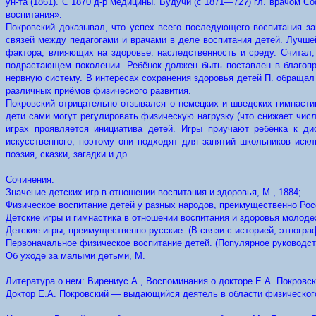
ун-та (1861). С 1870 д-р медицины. Будучи (с 1871—72?) гл. врачом 
воспитания».
Покровский доказывал, что успех всего последующего воспитания за
связей между педагогами и врачами в деле воспитания детей. Лучше
фактора, влияющих на здоровье: наследственность и среду. Считал
подрастающем поколении. Ребёнок должен быть поставлен в благопр
нервную систему. В интересах сохранения здоровья детей П. обращал
различных приёмов физического развития.
Покровский отрицательно отзывался о немецких и шведских гимнасти
дети сами могут регулировать физическую нагрузку (что снижает числ
играх проявляется инициатива детей. Игры приучают ребёнка к д
искусственного, поэтому они подходят для занятий школьников иск
поэзия, сказки, загадки и др.
Сочинения:
Значение детских игр в отношении воспитания и здоровья, М., 1884;
Физическое
воспитание
детей у разных народов, преимущественно Росс
Детские игры и гимнастика в отношении воспитания и здоровья молодеж
Детские игры, преимущественно русские. (В связи с историей, этнограф
Первоначальное физическое воспитание детей. (Популярное руководств
Об уходе за малыми детьми, М.
Литература о нем: Вирениус А., Воспоминания о докторе Е.А. Покровс
Доктор Е.А. Покровский — выдающийся деятель в области физического 