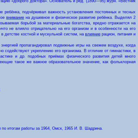
тацию «доброго доктора». Основатель и ред. (1890—95) журн. «Вестник
ие ребёнка, подчёркивал важность установления постоянных и тесных
вое
внимание
на душевное и физическое развитие ребёнка. Выделял 2
зываемая борьбой за материальные богатства, вредно отражается на
ичто не влияло отрицательно на его организм и в особенности на его
 в детстве костной и мускульной систем, на
влияние
рацион, питания и
 энергией пропагандировал подвижные игры на свежем воздухе, когда
но содействуют укреплению его организма. В отличие от гимнастики, в
астике и др. подобных приёмах физического развития детей много
меющие такое же важное образовательное значение, как фольклорная
;
по итогам работы за 1964, Омск, 1965 И. В. Шадрина.