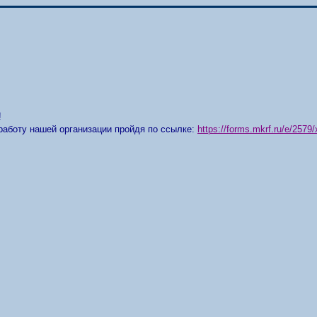
!
работу нашей организации пройдя по ссылке:
https://forms.mkrf.ru/e/25