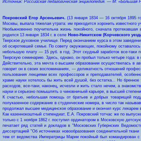
Источник: Российская педагогическая энциклопедия. — М: «Большая Ро
Покровский Егор Арсеньевич.
(13 января 1834 — 16 октября 1895 
Москвы, выпала тяжелая утрата: им приходится хоронить известного у
Необыкновенно поучительна жизнь покойного, сначала протекавшая
родился 13 января 1834 г. в селе
Ново-Никитском (Корчевского уезд
Тверское духовное училище. Перед окончанием курса в этом заведени
об осиротевшей семье. По совету окружающих, покойному оставалось 
небольшую плату — 15 руб. в год. Этот скудный заработок все-таки
Тверскую семинарию. Здесь, однако, он пробыл только четыре года: 
Действительно, эта мечта о высшем образовании осуществилась в авг
говорит он в своих воспоминаниях, — деликатность отношений професс
пользования лекциями всех профессоров и преподавателей, особенн
храме науки хотелось бы жить всей душой, без остатка... Но бренное
расходов, все-таки, наконец, исчезли и жить стало нечем, а знакомс
науки и серьезно помышлять о чиновничьей карьере, в высшей степени
К счастью, небольшая помощь от братьев и добрых товарищей под
полуказенное содержание в студенческие номера, в число так называв
продолжал высшее медицинское образование и окончил курс лекарем в 1
Как казеннокоштный стипендиат, Е.А. Покровский тотчас же по выпуск
только с 1 ноября 1862 г. поступил ординатором в Московскую детску
печатает ряд статей и докладов в "Московских Губернских Ведомостя
диссертацией "Об источниках новообразования соединительной ткани п
тем от ведомства Императрицы Марии покойный был командирован с у