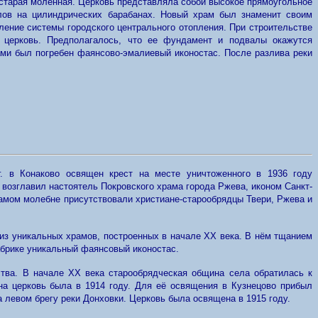
а старая моленная. Церковь представляла собой высокое прямоугольное
лов на цилиндрических барабанах. Новый храм был знаменит своим
ление системы городского центрального отопления. При строительстве
а церковь. Предполагалось, что ее фундамент и подвалы окажутся
ами был погребен фаянсово-эмалиевый иконостас. После разлива реки
. в Конаково освящен крест на месте уничтоженного в 1936 году
 возглавил настоятель Покровского храма города Ржева, иконом Санкт-
самом молебне присутствовали христиане-старообрядцы Твери, Ржева и
 из уникальных храмов, построенных в начале XX века. В нём тщанием
абрике уникальный фаянсовый иконостас.
тва. В начале XX века старообрядческая община села обратилась к
на церковь была в 1914 году. Для её освящения в Кузнецово прибыл
а левом брегу реки Донховки. Церковь была освящена в 1915 году.