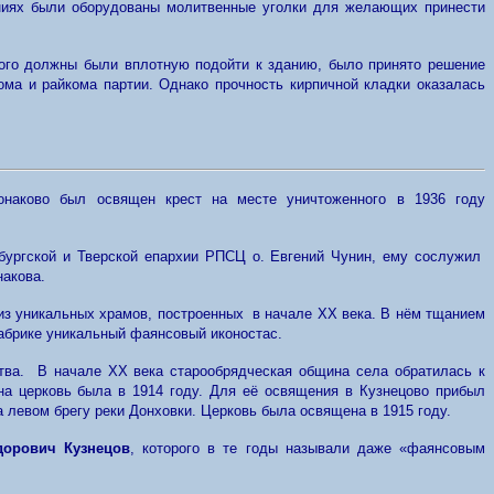
ниях были оборудованы молитвенные уголки для желающих принести
рого должны были вплотную подойти к зданию, было принято решение
ома и райкома партии. Однако прочность кирпичной кладки оказалась
Конаково был освящен крест на месте уничтоженного в 1936 году
рбургской и Тверской епархии РПСЦ о. Евгений Чунин, ему сослужил
накова.
 из уникальных храмов, построенных в начале XX века. В нём тщанием
фабрике уникальный фаянсовый иконостас.
тва. В начале XX века старообрядческая община села обратилась к
на церковь была в 1914 году. Для её освящения в Кузнецово прибыл
а левом брегу реки Донховки. Церковь была освящена в 1915 году.
дорович Кузнецов
, которого в те годы называли даже «фаянсовым