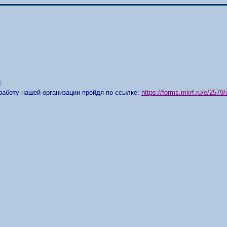
!
работу нашей организации пройдя по ссылке:
https://forms.mkrf.ru/e/25