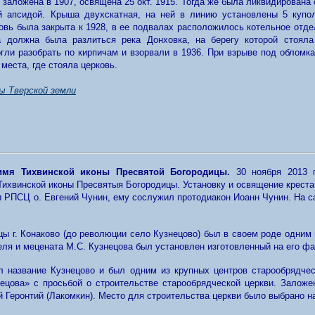
 заложена в 1907, освящена 25 окт. 1915. Тогда же была ликвидирован
й апсидой. Крыша двухскатная, на ней в линию установлены 5 купо
вь была закрыта к 1928, в ее подвалах расположилось котельное отде
а должна была разлиться река Донховка, на берегу которой стоял
гли разобрать по кирпичам и взорвали в 1936. При взрыве под обломк
места, где стояла церковь.
ы Тверской земли
имя Тихвинской иконы Пресвятой Богородицы.
30 ноября 2013 г
Тихвинской иконы Пресвятыя Богородицы.
Установку и освящение креста
и РПСЦ о. Евгений Чунин, ему сослужил протодиакон Иоанн Чунин. На 
ы г. Конаково (до революции село Кузнецово) был в своем роде одним
ля и мецената М.С. Кузнецова был установлен изготовленный на его ф
 название Кузнецово и был одним из крупных центров старообрядчес
ецова» с просьбой о строительстве старообрядческой церкви. Заложе
й Геронтий (Лакомкин). Место для строительства церкви было выбрано н