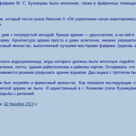
 фабрике М. С. Кузнецова была моленная, также в фабричных помещ
, который после указа Николая II «Об укреплении начал веротерпимос
и.
 дом с полукруглой апсидой. Крыша здания — двухскатная, а на ней в 
орму. Архитектура церкви проста и даже аскетична, никаких украшате
вый иконостас, выполненный лучшими мастерами фабрики. Церковь в с
овского водохранилища, воды которого должны были вплотную подойт
агазина, почты, здания райисполкома и райкома партии. Оспаривать это
Принимается решение разрушить здание взрывом. Два ящика с тротилом б
и был погребён и фаянсовый иконостас. Как показали последующие с
еской церкви не было. И единственный в г. Конакове (селе Кузнецов
борьбы с религией.
а
,
02 декабря 2013
г.