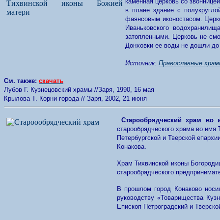
каменная церковь со звонницей
в плане здание с полукругло
фаянсовым иконостасом. Церко
Иваньковского водохранилищ
затопленными. Церковь не смо
Донховки ее воды не дошли до 
Источник:
Православные храм
См. также:
скачать
Лубов Г. Кузнецовский храмы //Заря, 1990, 16 мая
Крылова Т. Корни города // Заря, 2002, 21 июня
Старообрядческий храм во 
старообрядческого храма во имя 
Петербургской и Тверской епархи
Конакова.
Храм Тихвинской иконы Богородиц
старообрядческого предпринимате
В прошлом город Конаково носил
руководству «Товарищества Кузн
Епископ Петроградский и Тверско