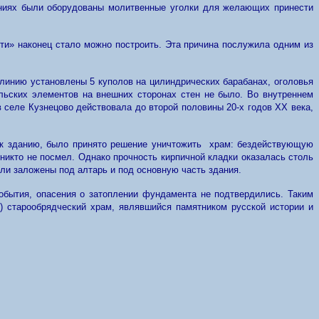
ениях были оборудованы молитвенные уголки для желающих принести
ти» наконец стало можно построить. Эта причина послужила одним из
линию установлены 5 куполов на цилиндрических барабанах, оголовья
льских элементов на внешних сторонах стен не было. Во внутреннем
еле Кузнецово действовала до второй половины 20-х годов XX века,
и к зданию, было принято решение уничтожить храм: бездействующую
 никто не посмел. Однако прочность кирпичной кладки оказалась столь
ыли заложены под алтарь и под основную часть здания.
обытия, опасения о затоплении фундамента не подтвердились. Таким
е) старообрядческий храм, являвшийся памятником русской истории и