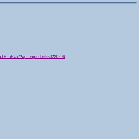
79/xTPLeBU7/?ap_orgcode=850220296