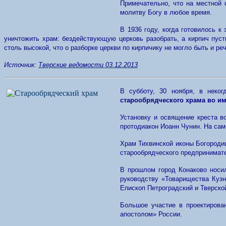
Примечательно, что на местной
молитву Богу в любое время.
В 1936 году, когда готовилось 
уничтожить храм: бездействующую церковь разобрать, а кирпич пуст
столь высокой, что о разборке церкви по кирпичику не могло быть и р
Источник:
Тверские ведомости 03.12.2013
В субботу, 30 ноября, в неко
старообрядческого храма во и
Установку и освящение креста в
протодиакон Иоанн Чунин. На сам
Храм Тихвинской иконы Богородиц
старообрядческого предпринимате
В прошлом город Конаково носил
руководству «Товарищества Кузн
Епископ Петроградский и Тверско
Большое участие в проектирова
апостолом» России.