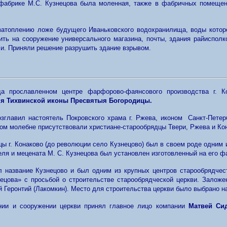
 фабрике М.С. Кузнецова была моленная, также в фабричных помеще
к затоплению ложе будущего Иваньковского водохранилища, воды кото
ить на сооружение универсального магазина, почты, здания райисполк
ечи. Приняли решение разрушить здание взрывом.
гда прославленном центре фарфорово-фаянсового производства г. 
мя Тихвинской иконы Пресвятыя Богородицы.
озглавил настоятель Покровского храма г. Ржева, иконом Санкт-Пете
ом молебне присутствовали христиане-старообрядцы Твери, Ржева и Ко
ы г. Конаково (до революции село Кузнецово) был в своем роде одним
ля и мецената М. С. Кузнецова был установлен изготовленный на его 
 название Кузнецово и был одним из крупных центров старообрядчес
ецова» с просьбой о строительстве старообрядческой церкви. Заложе
й Геронтий (Лакомкин). Место для строительства церкви было выбрано н
нии и сооружении церкви принял главное лицо компании
Матвей Си