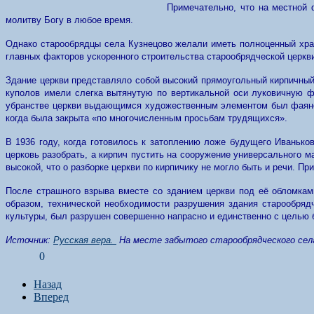
Примечательно, что на местной
молитву Богу в любое время.
Однако старообрядцы села Кузнецово желали иметь полноценный храм
главных факторов ускоренного строительства старообрядческой церкв
Здание церкви представляло собой высокий прямоугольный кирпичный
куполов имели слегка вытянутую по вертикальной оси луковичную ф
убранстве церкви выдающимся художественным элементом был фаянсо
когда была закрыта «по многочисленным просьбам трудящихся».
В 1936 году, когда готовилось к затоплению ложе будущего Иваньк
церковь разобрать, а кирпич пустить на сооружение универсального м
высокой, что о разборке церкви по кирпичику не могло быть и речи. 
После страшного взрыва вместе со зданием церкви под её обломкам
образом, технической необходимости разрушения здания старообрядч
культуры, был разрушен совершенно напрасно и единственно с целью 
Источник:
Русская вера.
На месте забытого старообрядческого сел
0
Назад
Вперед