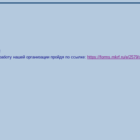
!
работу нашей организации пройдя по ссылке:
https://forms.mkrf.ru/e/25