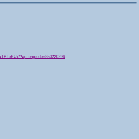
79/xTPLeBU7/?ap_orgcode=850220296