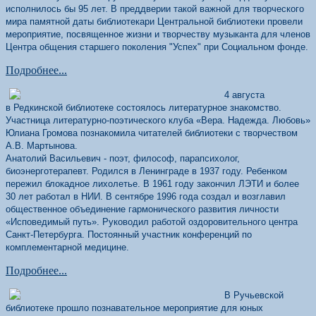
исполнилось бы 95 лет. В преддверии такой важной для творческого
мира памятной даты библиотекари Центральной библиотеки провели
мероприятие, посвященное жизни и творчеству музыканта для членов
Центра общения старшего поколения "Успех" при Социальном фонде.
Подробнее...
4 августа
в Редкинской библиотеке состоялось литературное знакомство.
Участница литературно-поэтического клуба «Вера. Надежда. Любовь»
Юлиана Громова познакомила читателей библиотеки с творчеством
А.В. Мартынова.
Анатолий Васильевич - поэт, философ, парапсихолог,
биоэнерготерапевт. Родился в Ленинграде в 1937 году. Ребенком
пережил блокадное лихолетье. В 1961 году закончил ЛЭТИ и более
30 лет работал в НИИ. В сентябре 1996 года создал и возглавил
общественное объединение гармонического развития лично­сти
«Исповедимый путь». Руководил работой оздоровительного центра
Санкт-Петербурга. Постоянный участник конференций по
комплементарной медицине.
Подробнее...
В Ручьевской
библиотеке прошло познавательное мероприятие для юных