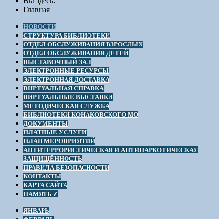
Вы здесь:
Главная
НОВОСТИ
СТРУКТУРА БИБЛИОТЕКИ
ОТДЕЛ ОБСЛУЖИВАНИЯ ВЗРОСЛЫХ
ОТДЕЛ ОБСЛУЖИВАНИЯ ДЕТЕЙ
ВЫСТАВОЧНЫЙ ЗАЛ
ЭЛЕКТРОННЫЕ РЕСУРСЫ
ЭЛЕКТРОННАЯ ДОСТАВКА
ВИРТУАЛЬНАЯ СПРАВКА
ВИРТУАЛЬНЫЕ ВЫСТАВКИ
МЕТОДИЧЕСКАЯ СЛУЖБА
БИБЛИОТЕКИ КОНАКОВСКОГО МО
ДОКУМЕНТЫ
ПЛАТНЫЕ УСЛУГИ
ПЛАН МЕРОПРИЯТИЙ
АНТИТЕРРОРИСТИЧЕСКАЯ И АНТИНАРКОТИЧЕСКАЯ
ЗАЩИЩЁННОСТЬ
ПРАВИЛА БЕЗОПАСНОСТИ
КОНТАКТЫ
КАРТА САЙТА
ПАМЯТЬ Z
ЯНВАРЬ