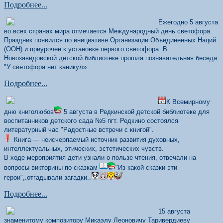
Подробнее...
Ежегодно 5 августа
во всех странах мира отмечается Международный день светофора.
Праздник появился по инициативе Организации Объединенных Наций
(ООН) и приурочен к установке первого светофора. В
Новозавидовской детской библиотеке прошла познавательная беседа
"У светофора нет каникул».
Подробнее...
К Всемирному
дню книголюбов
5 августа в Редкинской детской библиотеке для
воспитанников детского сада №5 пгт. Редкино состоялся
литературный час "Радостные встречи с книгой".
Книга — неисчерпаемый источник развития духовных,
интеллектуальных, этических, эстетических чувств.
В ходе мероприятия дети узнали о пользе чтения, отвечали на
вопросы викторины по сказкам
"Из какой сказки эти
герои",.отгадывали загадки..
Подробнее...
15 августа
знаменитому композитору Микаэлу Леоновичу Таривердиеву