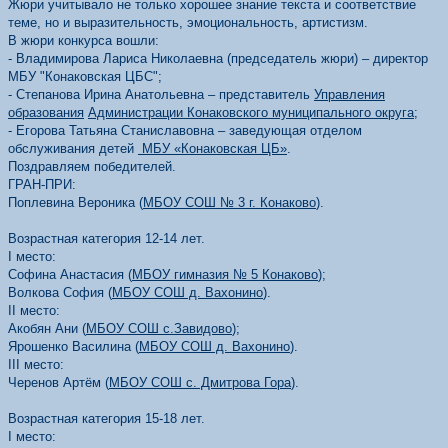
Жюри учитывало не только хорошее знание текста и соответствие
теме, но и выразительность, эмоциональность, артистизм.
В жюри конкурса вошли:
- Владимирова Лариса Николаевна (председатель жюри) – директор
МБУ "Конаковская ЦБС";
- Степанова Ирина Анатольевна – представитель
Управления
образования
Администрации Конаковского муниципального округа
;
- Егорова Татьяна Станиславовна – заведующая отделом
обслуживания детей
МБУ «Конаковская ЦБ»
.
Поздравляем победителей.
ГРАН-ПРИ:
Поплевина Вероника (
МБОУ СОШ № 3 г. Конаково
).
Возрастная категория 12-14 лет.
I место:
Софина Анастасия (
МБОУ гимназия № 5 Конаково
);
Волкова София (
МБОУ СОШ д. Вахонино
).
II место:
Акобян Ани (
МБОУ СОШ с.Завидово
);
Ярошенко Василина (
МБОУ СОШ д. Вахонино
).
III место:
Черенов Артём (
МБОУ СОШ с. Дмитрова Гора
).
Возрастная категория 15-18 лет.
I место: