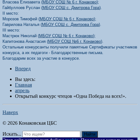
Власова Елизавета (
МБОУ СОШ № 6 г. Конаково
);
Гайбуллоев Руслан (
МБОУ СОШ с. Дмитрова Гора
).
II место:
Морозов Тимофей (
МБОУ СОШ № 6 г. Конаково
);
Гаврилова Наталья (
МБОУ СОШ с. Дмитрова Гора
).
III место:
Мастрюк Николай (
МБОУ СОШ № 6 г. Конаково
);
Капитонова Анастасия (
МБОУ СОШ №6 г. Конаково
).
Остальные конкурсанты получили памятные Сертификаты участников
конкурса, а их педагоги -
Благодарственные письма.
Благодарим всех за участие в конкурсе.
Вперед
Вы здесь:
Главная
апрель
Открытый конкурс чтецов «Одна Победа на всех!».
Наверх
© 2026 Конаковская ЦБС
Искать...
Найти