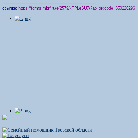
ссылке:
https://forms.mkrf.ru/e/2579/xTPLeBU7/?ap_orgcode=850220296