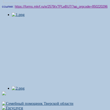
ссылке:
https://forms.mkrf.ru/e/2579/xTPLeBU7/?ap_orgcode=850220296