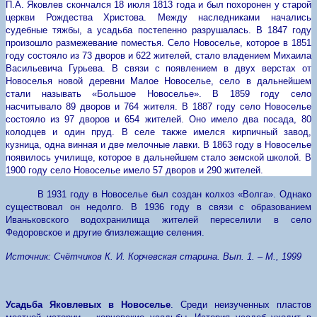
П.А. Яковлев скончался 18 июля 1813 года и был похоронен у старой
церкви Рождества Христова. Между наследниками начались
судебные тяжбы, а усадьба постепенно разрушалась. В 1847 году
произошло размежевание поместья. Село Новоселье, которое в 1851
году состояло из 73 дворов и 622 жителей, стало владением Михаила
Васильевича Гурьева. В связи с появлением в двух верстах от
Новоселья новой деревни Малое Новоселье, село в дальнейшем
стали называть «Большое Новоселье». В 1859 году село
насчитывало 89 дворов и 764 жителя. В 1887 году село Новоселье
состояло из 97 дворов и 654 жителей. Оно имело два посада, 80
колодцев и один пруд. В селе также имелся кирпичный завод,
кузница, одна винная и две мелочные лавки. В 1863 году в Новоселье
появилось училище, которое в дальнейшем стало земской школой. В
1900 году село Новоселье имело 57 дворов и 290 жителей.
В 1931 году в Новоселье был создан колхоз «Волга». Однако
существовал он недолго. В 1936 году в связи с образованием
Иваньковского водохранилища жителей переселили в село
Федоровское и другие близлежащие селения.
Источник: Счётчиков К. И. Корчевская старина. Вып. 1. – М., 1999
Усадьба Яковлевых в Новоселье
. Среди неизученных пластов