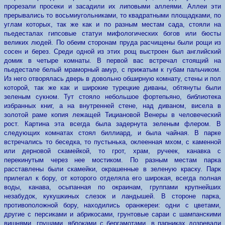
прорезали просеки и засадили их липовыми аллеями. Аллеи эти
прерывались то восьмиугольниками, то квадратными площадками, по
углам которых, так же как и по разным местам сада, стояли на
пьедесталах гипсовые статуи мифологических богов или бюсты
великих людей. По обеим сторонам пруда расчищены были рощи из
сосен и берез. Среди одной из этих рощ выстроен был английский
домик в четыре комнаты. В первой вас встречал стоящий на
пьедестале белый мраморный амур, с прижатым к губам пальчиком.
Из него отворялась дверь в довольно обширную комнату, стены и пол
которой, так же как и широкие турецкие диваны, обтянуты были
зеленым сукном. Тут стояло небольшое фортепьяно, библиотека
избранных книг, а на внутренней стене, над диваном, висела в
золотой раме копия лежащей Тициановой Венеры в человеческий
рост. Картина эта всегда была задернута зеленым флером. В
следующих комнатах стоял биллиард, и была чайная. В парке
встречались то беседка, то пустынька, оклеенная мхом, с каменной
или дерновой скамейкой, то грот, храм, ручеек, канавка с
перекинутым через нее мостиком. По разным местам парка
расставлены были скамейки, окрашенные в зеленую краску. Парк
прилегал к бору, от которого отделяла его широкая, всегда полная
воды, канава, осыпанная по окраинам, группами крупнейших
незабудок, кукушкиных слезок и ландышей. В стороне парка,
противоположной бору, находились оранжереи: одни с цветами,
другие с персиками и абрикосами, грунтовые сараи с шампанскими
вишнями, грушами, яблоками с бергамотами, в парниках дозревали