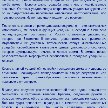
местной истории – корчевские усадьбы. История усадеб уходит в
глубь веков. Первоначально усадьба имела чисто хозяйственное
значение. От таких усадеб иногда сохранились усадебные церкви или
об их существовании напоминает живописное местоположение, ибо
чувство красоты было присуще и людям того времени.
Постепенно, в связи с происходившими социально — экономическими
изменениями, меняется и функция усадьбы. К середине XVIII века
господствующим сословием в России становится дворянство,
которое при Екатерине II получает дополнительные привилегии.
Выразителем их духовных потребностей станут многочисленные
усадьбы, своеобразные культурные центры дворянского сословия,
которые функционируют обычно в летнее время. В зимнее время
развлекательные мероприятия переносятся в городские усадьбы —
дворцы.
Кроме главной усадебной постройки господского дома или дворца со
службами, необходимой принадлежностью станут регулярные или
пейзажные парки с разнообразными парковыми павильонами и
парковою скульптурою.
В усадьбах получает развитие крепостной театр, здесь собираются
библиотеки и картинные галереи. Красота, созданная руками и
разумом человека, обязательно дополнялась природными красотами.
Все это будет привлекать в усадьбы в качестве гостей известных
поэтов и художников. Они часто создавали здесь свои