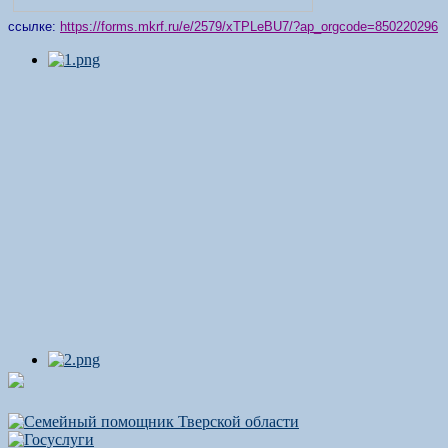
ссылке:
https://forms.mkrf.ru/e/2579/xTPLeBU7/?ap_orgcode=850220296