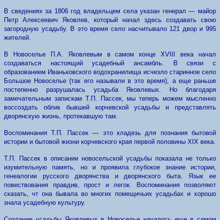
В сведениях за 1806 год владельцем села указан генерал — майор
Петр Алексеевич Яковлев, который начал здесь создавать свою
загородную усадьбу. В это время село насчитывало 121 двор и 995
жителей.
В Новоселье П.А. Яковлевым в самом конце XVIII века начал
создаваться настоящий усадебный ансамбль. В связи с
образованием Иваньковского водохранилища исчезло старинное село
Большое Новоселье (так его называли в это время), а еще раньше
постепенно разрушалась усадьба Яковлевых. Но благодаря
замечательным запискам Т.П. Пассек, мы теперь можем мысленно
воссоздать облик бывшей корчевской усадьбы и представлять
дворянскую жизнь, протекавшую там.
Воспоминания Т.П. Пассек — это кладезь для познания бытовой
истории и бытовой жизни корчевского края первой половины XIX века.
Т.П. Пассек в описании новосельской усадьбы показала не только
изумительную память, но и проявила глубокое знание истории,
генеалогии русского дворянства и дворянского быта. Язык ее
повествования правдив, прост и легок. Воспоминания позволяют
сказать, чт она бывала во многих помещичьих усадьбах и хорошо
знала усадебную культуру.
Создание усадьбы Яковлевых в Новоселье началось еще в самом