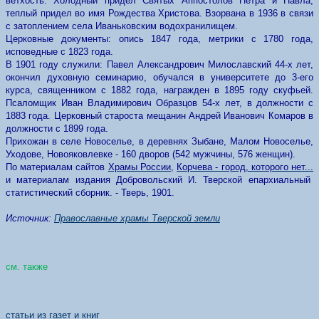
ветхость. Холодный придел Святых Аппостолов Петра и Павла,
теплый придел во имя Рождества Христова. Взорвана в 1936 в связи
с затоплением села Иваньковским водохранилищем.
Церковные документы: опись 1847 года, метрики с 1780 года,
исповедные с 1823 года.
В 1901 году служили: Павел Александрович Милославский 44-х лет,
окончил духовную семинарию, обучался в университете до 3-его
курса, священником с 1882 года, награжден в 1895 году скуфьей.
Псаломщик Иван Владимирович Образцов 54-х лет, в должности с
1883 года. Церковный староста мещанин Андрей Иванович Комаров в
должности с 1899 года.
Прихожан в селе Новоселье, в деревнях Зыбане, Малом Новоселье,
Уходове, Новояковлевке - 160 дворов (542 мужчины, 576 женщин).
По материалам сайтов
Храмы России
,
Корчева - город, которого нет...
и материалам издания Добровольский И. Тверской епархиальный
статистический сборник. - Тверь, 1901.
Источник:
Православные храмы Тверской земли
см. также
статьи из газет и книг