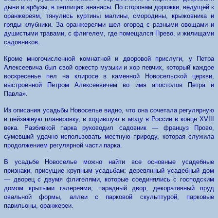
дыни и арбузы, в теплицах ананасы. По сторонам дорожки, ведущей к
оранжереям, тянулись куртины малины, смородины, крыжовника и
гряды клубники. За оранжереями шел огород с разными овощами и
душистыми травами, с флигелем, где помещался Прево, и жилищами
садовников.
Кроме многочисленной комнатной и дворовой прислуги, у Петра
Алексеевича был свой оркестр музыки и хор певчих, который каждое
воскресенье пел на клиросе в каменной Новосельской церкви,
выстроенной Петром Алексеевичем во имя апостолов Петра и
Павла».
Из описания усадьбы Новоселье видно, что она сочетала регулярную
и пейзажную планировку, в ходившую в моду в России в конце XVIII
века. Разбивкой парка руководил садовник — француз Прово,
сумевший удачно использовать местную природу, которая служила
продолжением регулярной части парка.
В усадьбе Новоселье можно найти все основные усадебные
признаки, присущие крупным усадьбам: деревянный усадебный дом
— дворец с двумя флигелями, которые соединялись с господским
домом крытыми галереями, парадный двор, декоративный пруд
овальной формы, аллеи с парковой скульптурой, парковые
павильоны, оранжереи.