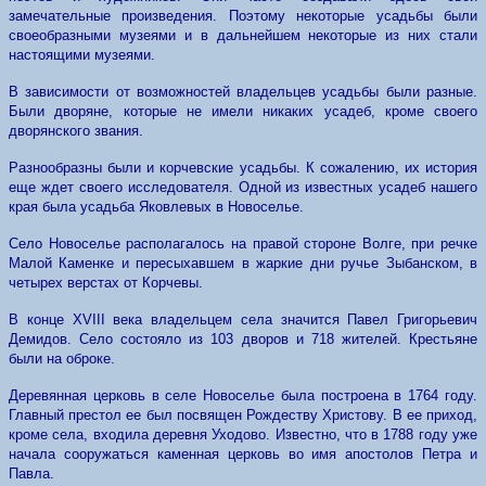
замечательные произведения. Поэтому некоторые усадьбы были
своеобразными музеями и в дальнейшем некоторые из них стали
настоящими музеями.
В зависимости от возможностей владельцев усадьбы были разные.
Были дворяне, которые не имели никаких усадеб, кроме своего
дворянского звания.
Разнообразны были и корчевские усадьбы. К сожалению, их история
еще ждет своего исследователя. Одной из известных усадеб нашего
края была усадьба Яковлевых в Новоселье.
Село Новоселье располагалось на правой стороне Волге, при речке
Малой Каменке и пересыхавшем в жаркие дни ручье Зыбанском, в
четырех верстах от Корчевы.
В конце XVIII века владельцем села значится Павел Григорьевич
Демидов. Село состояло из 103 дворов и 718 жителей. Крестьяне
были на оброке.
Деревянная церковь в селе Новоселье была построена в 1764 году.
Главный престол ее был посвящен Рождеству Христову. В ее приход,
кроме села, входила деревня Уходово. Известно, что в 1788 году уже
начала сооружаться каменная церковь во имя апостолов Петра и
Павла.