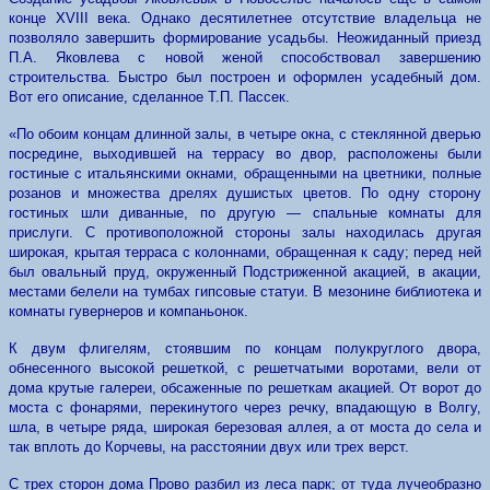
конце XVIII века. Однако десятилетнее отсутствие владельца не
позволяло завершить формирование усадьбы. Неожиданный приезд
П.А. Яковлева с новой женой способствовал завершению
строительства. Быстро был построен и оформлен усадебный дом.
Вот его описание, сделанное Т.П. Пассек.
«По обоим концам длинной залы, в четыре окна, с стеклянной дверью
посредине, выходившей на террасу во двор, расположены были
гостиные с итальянскими окнами, обращенными на цветники, полные
розанов и множества дрелях душистых цветов. По одну сторону
гостиных шли диванные, по другую — спальные комнаты для
прислуги. С противоположной стороны залы находилась другая
широкая, крытая терраса с колоннами, обращенная к саду; перед ней
был овальный пруд, окруженный Подстриженной акацией, в акации,
местами белели на тумбах гипсовые статуи. В мезонине библиотека и
комнаты гувернеров и компаньонок.
К двум флигелям, стоявшим по концам полукруглого двора,
обнесенного высокой решеткой, с решетчатыми воротами, вели от
дома крутые галереи, обсаженные по решеткам акацией. От ворот до
моста с фонарями, перекинутого через речку, впадающую в Волгу,
шла, в четыре ряда, широкая березовая аллея, а от моста до села и
так вплоть до Корчевы, на расстоянии двух или трех верст.
С трех сторон дома Прово разбил из леса парк; от туда лучеобразно