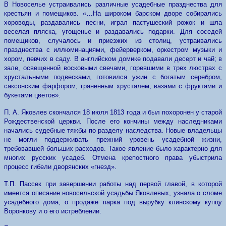
В Новоселье устраивались различные усадебные празднества для
крестьян и помещиков. «…На широком барском дворе собирались
хороводы, раздавались песни, играл пастушеский рожок и шла
веселая пляска, угощенье и раздавались подарки. Для соседей
помещиков, случалось и приезжих из столиц, устраивались
празднества с иллюминациями, фейерверком, оркестром музыки и
хором, певчих в саду. В английском домике подавали десерт и чай; в
зале, освещенной восковыми свечами, горевшими в трех люстрах с
хрустальными подвесками, готовился ужин с богатым серебром,
саксонским фарфором, граненным хрусталем, вазами с фруктами и
букетами цветов».
П. А. Яковлев скончался 18 июля 1813 года и был похоронен у старой
Рождественской церкви. После его кончины между наследниками
начались судебные тяжбы по разделу наследства. Новые владельцы
не могли поддерживать прежний уровень усадебной жизни,
требовавшей больших расходов. Такое явление было характерно для
многих русских усадеб. Отмена крепостного права убыстрила
процесс гибели дворянских «гнезд».
Т.П. Пассек при завершении работы над первой главой, в которой
имеется описание новосельской усадьбы Яковлевых, узнала о сломе
усадебного дома, о продаже парка под вырубку клинскому купцу
Воронкову и о его истреблении.