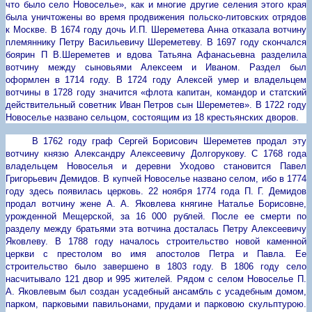
что было село Новоселье», как
и
многие другие селения этого края
была уничтожены во время продвижения польско-литовских отрядов
к Москве. В 1674 году дочь И.П. Шереметева Анна отказала вотчину
племяннику Петру Васильевичу Шереметеву. В 1697 году скончался
боярин П В.Шереметев и вдова Татьяна Афанасьевна разделила
вотчину между сыновьями Алексеем и Иваном. Раздел был
оформлен в 1714 году. В 1724 году Алексей умер и владельцем
вотчины в 1728 году значится «флота капитан, командор и статский
действительный советник Иван Петров сын Шереметев». В 1722 году
Новоселье названо сельцом, состоящим из 18 крестьянских дворов.
В 1762 году граф Сергей Борисович Шереметев продал эту
вотчину князю Александру Алексеевичу Долгорукову. С 1768 года
владельцем Новоселья и деревни Уходово становится Павел
Григорьевич Демидов. В купчей Новоселье названо селом, ибо в 1774
году здесь появилась церковь. 22 ноября 1774 года П. Г. Демидов
продал вотчину жене А. А. Яковлева княгине Наталье Борисовне,
урожденной Мещерской, за 16 000 рублей. После ее смерти по
разделу между братьями эта вотчина досталась Петру Алексеевичу
Яковлеву. В 1788 году началось строительство новой каменной
церкви с престолом во имя апостолов Петра и Павла. Ее
строительство было завершено в 1803 году. В 1806 году село
насчитывало 121 двор и 995 жителей. Рядом с селом Новоселье П.
А. Яковлевым был создан усадебный ансамбль с усадебным домом,
парком, парковыми павильонами, прудами и парковою скульптурою.