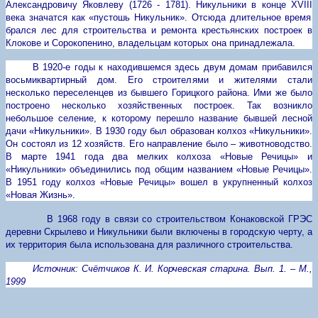
Александровичу Яковлеву (1726 - 1781).
Никульники в конце
XVIII
века значатся как «пустошь Никульник». Отсюда длительное время
брался лес для строительства и ремонта крестьянских построек в
Клокове и Сорокопенино, владельцам которых она принадлежала.
В 1920-е годы к находившемся здесь двум домам прибавился
восьмиквартирный дом. Его строителями и жителями стали
несколько переселенцев из бывшего Горицкого района. Ими же было
построено несколько хозяйственных построек. Так возникло
небольшое селение, к которому перешло название бывшей лесной
дачи «Никульники». В 1930 году был образован колхоз «Никульники».
Он состоял из 12 хозяйств. Его направление было – животноводство.
В марте 1941 года два мелких колхоза «Новые Речицы» и
«Никульники» объединились под общим названием «Новые Речицы».
В 1951 году колхоз «Новые Речицы» вошел в укрупненный колхоз
«Новая Жизнь».
В 1968 году в связи со строительством Конаковской ГРЭС
деревни Скрылево и Никульники были включены в городскую черту, а
их территория была использована для различного строительства.
Источник: Счётчиков К. И. Корчевская старина. Вып. 1. – М.,
1999