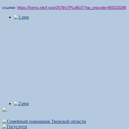
ссылке:
https://forms.mkrf.ru/e/2579/xTPLeBU7/?ap_orgcode=850220296