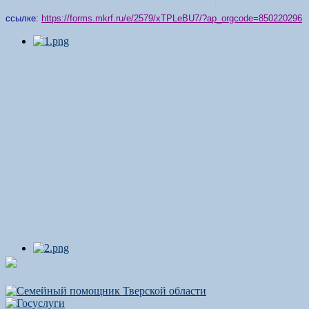
ссылке:
https://forms.mkrf.ru/e/2579/xTPLeBU7/?ap_orgcode=850220296