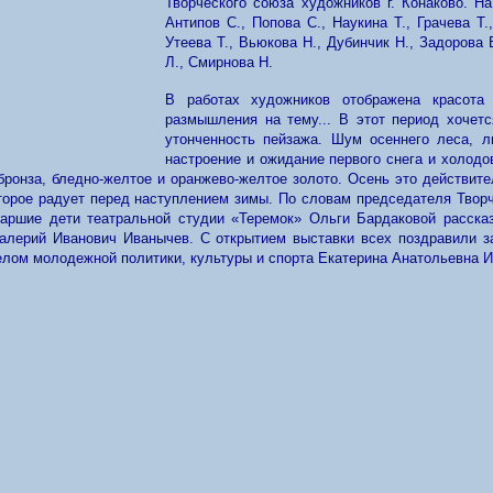
Творческого союза художников г. Конаково. На
Антипов С., Попова С., Наукина Т., Грачева Т.
Утеева Т., Вьюкова Н., Дубинчик Н., Задорова 
Л., Смирнова Н.
В работах художников отображена красота 
размышления на тему... В этот период хочет
утонченность пейзажа. Шум осеннего леса, л
настроение и ожидание первого снега и холодов
 бронза, бледно-желтое и оранжево-желтое золото. Осень это действите
которое радует перед наступлением зимы. По словам председателя Твор
аршие дети театральной студии «Теремок» Ольги Бардаковой рассказ
Валерий Иванович Иванычев. С открытием выставки всех поздравили з
лом молодежной политики, культуры и спорта Екатерина Анатольевна И