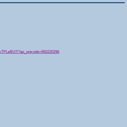
79/xTPLeBU7/?ap_orgcode=850220296