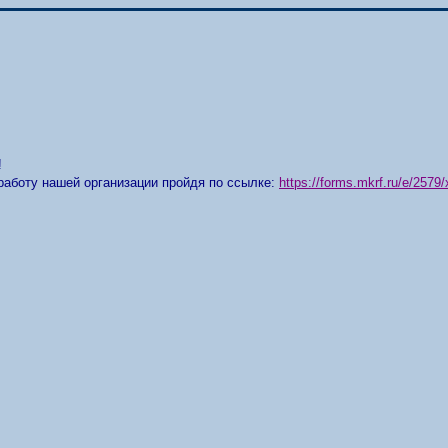
!
работу нашей организации пройдя по ссылке:
https://forms.mkrf.ru/e/25