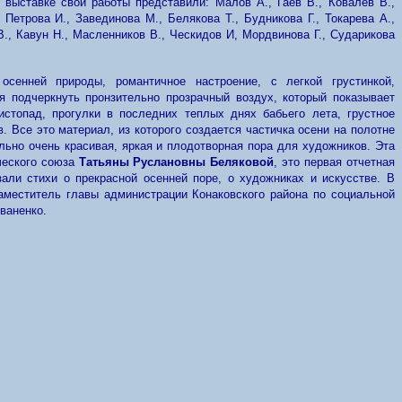
 выставке свои работы представили: Малов А., Гаев В., Ковалев В.,
, Петрова И., Завединова М., Белякова Т., Будникова Г., Токарева А.,
В., Кавун Н., Масленников В., Ческидов И, Мордвинова Г., Сударикова
осенней природы, романтичное настроение, с легкой грустинкой,
ся подчеркнуть
пронзительно прозрачный воздух, который показывает
истопад, прогулки в последних теплых днях бабьего лета, грустное
. Все это материал, из которого создается частичка осени на полотне
льно очень красивая, яркая и плодотворная пора для художников. Эта
ческого союза
Татьяны Руслановны Беляковой
, это первая отчетная
али стихи о прекрасной осенней поре, о художниках и искусстве. В
аместитель главы администрации Конаковского района по социальной
ваненко.