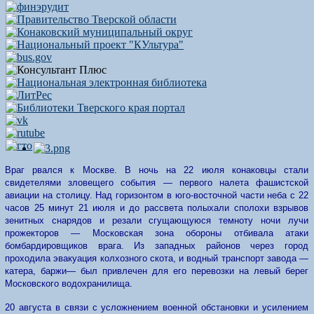
Враг рвался к Москве. В ночь
на
22
июля
конаковцы стали
свидетелями
зловещего
события — первого
налета фашистской
авиации на столицу. Над горизонтом в юго-восточной
части неба с 22
часов 25 минут
21
июля
и до рассвета полыхали
сполохи
взрывов
зенитных
снарядов
и резали сгущающую
ся темноту
ночи лучи
прожекторов — Московская
зона
обороны отбивала
атаки
бомбарди
ровщиков
врага.
Из западных
районов через
город
проходила
эвакуация
колхозного скота,
и водный тран
спорт завода —
катера,
баржи
— был привлечен для его перевозки
на левый берег
Москов
ского
водохранилища.
20
августа
в связи
с усложнением военной обстановки
и
усилением