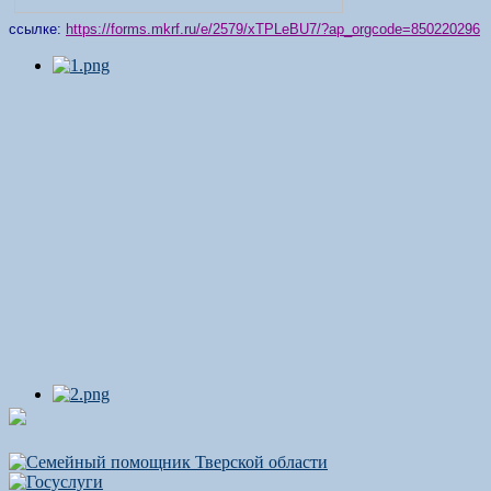
ссылке:
https://forms.mkrf.ru/e/2579/xTPLeBU7/?ap_orgcode=850220296