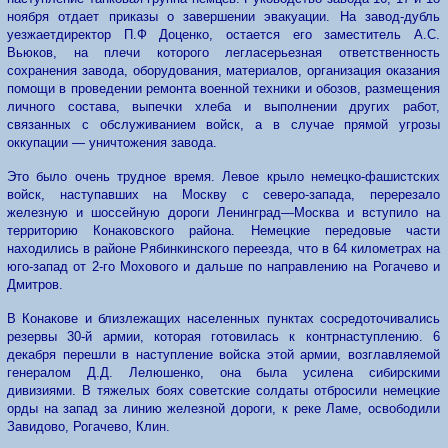
ноября отдает приказы
о
завершении эвакуации. На завод-дубль
уезжает
директор П.Ф Доценко,
остается
его заместитель А.
С.
Вью
ков,
на плечи которого
легла
серьезная
ответственность
сохранения завода,
оборудования, материалов, организация оказания
помощи
в
проведении ре
монта
военной техники и обо
зов,
размещения
личного соста
ва, выпечки
хлеба и выполне
нии других работ,
связанных
с обслуживанием войск, а в случае прямой угрозы
оккупации — уничтожения завода.
Это было очень трудное время. Левое крыло немецко-фашистских
войск, наступавших на Москву с северо-запада, перерезало
железную и шоссейную дороги Ленинград—Москва и вступило на
территорию Конаковского района. Немецкие передовые части
находились в районе Рябинкинского переезда, что в 64 километрах на
юго-запад от 2-го Мохового и дальше по направлению на Рогачево и
Дмитров.
В Конакове и близлежащих населенных пунктах сосредоточивались
резервы 30-й армии, которая готовилась к контрнаступлению. 6
декабря перешли в наступление войска этой армии, возглавляемой
генералом Д.Д. Лелюшенко, она была усилена сибирскими
дивизиями. В тяжелых боях советские солдаты отбросили немецкие
орды на запад за линию железной дороги, к реке Ламе, освободили
Завидово, Рогачево, Клин.