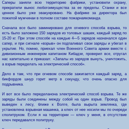
Саперы заняли всю территорию фабрики, установили охрану,
прекратили вынос любого
имущества за ее пределы. Станки и все
ценное было уже эвакуировано. На фабрике за директора был
пожилой мужчина
и
в полном составе пожарная
команда.
Сначала все было заминировано для огневого
способа взрыва, то
есть было заложено 150 зарядов из толовых шашек, каждый заряд по
15-20 кг. При этом способе на каждые 4—5 зарядов назначался один
сапер, и при сигнале «взрыв» он подпаливал свои заряды и убегал в
укрытие. Но, помню, приехал член Военного Совета армии вместе с
дивизионным инженером капитаном Кибадзе, проверил все, отругал
нас капитально и приказал: «Запалы из зарядов вынуть, уничтожить,
а взрыв переделать на электрический способ».
Дело в там, что при огневом способе зажигается каждый заряд, а
бикфордов шнур горит метр в секунду, что очень опасно для
подрывника.
И вот все
было переделано
на электрический
способ взры
ва. Те же
заряды были соединены между собой на один взрыв. Провод был
выведен к лесу, ближе к Волге, была
вы
рыта землянка,
где
установлена взрывная машинка, а ключ
o
т нее носили мы по очереди
с
политруком. Если я на территории — ключ у меня,
в
отсутствие
ключ передавался политруку.