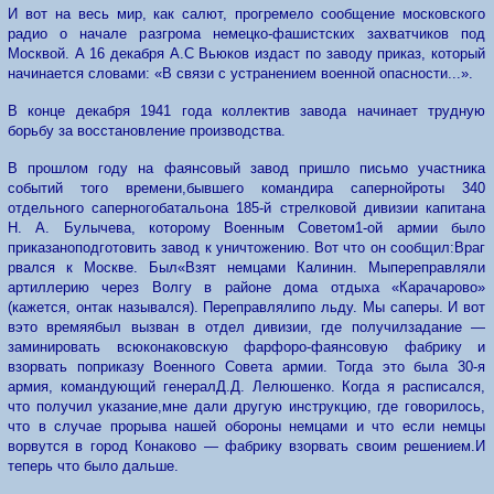
И вот на весь мир, как салют, прогремело сообщение московского
радио о начале разгрома немецко-фашистских захватчиков под
Москвой. А 16 декабря А.С Вьюков издаст по заводу приказ, который
на­чинается словами: «В связи с устранением военной опасности...».
В конце декабря 1941 года коллектив завода начинает трудную
борьбу за восстановление
производства.
В прошлом году на фаянсовый завод пришло письмо
уча
стника
событий того времени,
бывшего командира саперной
роты 340
отдельного саперного
батальона 185-й стрелковой ди
визии
капитана
Н. А.
Булыче
ва, которому Военным Советом
1-ой армии было
приказано
подготовить завод к
уничтоже
нию. Вот
что он
сообщил:
Враг
рвался к Москве. Был
«Взят немцами Калинин. Мы
переправляли
артиллерию
че
рез Волгу в районе дома отдыха «Карачарово»
(кажется, он
так
назывался). Переправляли
по льду. Мы саперы. И вот
в
это время
я
был вызван в отдел дивизии, где получил
задание —
заминировать всю
конаковскую фарфоро-фаянсовую фабрику и
взорвать по
приказу Военного Совета армии. Тогда это была 30-я
армия, командующий генерал
Д.Д. Лелюшенко. Когда я расписался,
что получил указание,
мне да
ли
другую инструкцию, где говорилось,
что в случае прорыва нашей обороны немцами и что если немцы
ворвутся
в
город Конаково — фабрику взорвать своим решением.
И
теперь что было дальше.