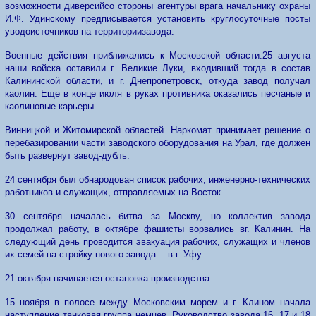
возможности
диверсий
со стороны
агентуры
врага начальнику охраны
И.
Ф. Удинскому предписывается установить круглосуточные посты
у
водоисточников
на
территории
завода.
Военные
действия
приближались
к
Московской области.
25
августа
наши войска оставили г. Великие Луки, входивший тогда в состав
Калининской области, и г. Днепропетровск, откуда завод получал
каолин. Еще в конце июля в руках противника оказались песчаные и
каолиновые карьеры
Винницкой и Житомирской областей. Наркомат принимает решение о
перебазировании части заводского оборудования на Урал, где должен
быть развернут завод-дубль.
24 сентября был обнародован список рабочих, инженерно-технических
работников и
слу
жащих, отправляемых на
Вос
ток.
30 сентября началась битва за Москву, но коллектив завода
продолжал работу, в октябре фашисты ворвались
в
г. Калинин. На
следующий день проводится эвакуация рабочих, служащих и членов
их семей на стройку нового завода
—
в г. Уфу.
21
октября начинается
остановка
производства.
15 ноября в полосе между Московским морем и
г.
Клином начала
наступление танковая группа немцев. Руководство завода 16, 17 и 18