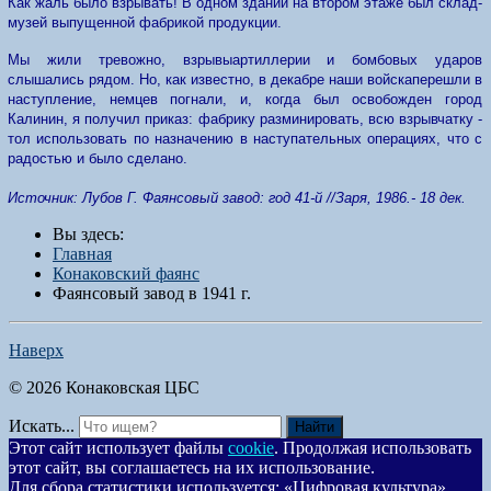
Как жаль было взрывать! В одном здании на втором этаже был склад-
музей выпущенной фабрикой продукции.
Мы жили тревожно,
взрывы
артиллерии и бомбовых ударов
слышались рядом. Но, как известно, в декабре наши
войска
перешли в
наступление, немцев погнали, и, когда
был освобож
ден город
Калинин, я получил приказ: фабрику разминировать
,
всю взрывчатку -
тол использовать по назначению в наступательных операциях, что с
радостью и было сделано.
Источник: Лубов Г. Фаянсовый завод: год 41-й //Заря, 1986.- 18 дек.
Вы здесь:
Главная
Конаковский фаянс
Фаянсовый завод в 1941 г.
Наверх
© 2026 Конаковская ЦБС
Искать...
Найти
Этот сайт использует файлы
cookie
. Продолжая использовать
этот сайт, вы соглашаетесь на их использование.
Для сбора статистики используется: «Цифровая культура».