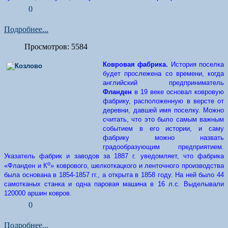
0
Подробнее...
Просмотров: 5584
Ковровая фабрика.
История поселка
будет прослежена со времени, когда
английский предприниматель
Фланден
в 19 веке основал ковровую
фабрику, расположенную в версте от
деревни, давшей имя поселку. Можно
считать, что это было самым важным
событием в его истории, и саму
фабрику можно назвать
градообразующим предприятием.
Указатель фабрик и заводов за 1887 г. уведомляет, что фабрика
о
«Фланден и К
» коврового, шелкоткацкого и ленточного производства
была основана в 1854-1857 гг., а открыта в 1858 году. На ней было 44
самотканых станка и одна паровая машина в 16 л.с. Выделывали
120000 аршин ковров.
0
Подробнее...