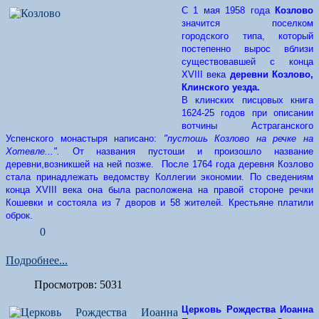
С 1 мая 1958 года
Козлово
значится поселком
городского типа, который
постепенно вырос вблизи
существовавшей с конца
XVIII века
деревни Козлово,
Клинского уезда.
В клинских писцовых книга
1624-25 годов при описании
вотчины Астраганского
Успенского монастыря написано:
"пустошь Козлово на речке на
Хотевле...".
От названия пустоши и произошло название
деревни,возникшей на ней позже. После 1764 года деревня Козлово
стала принадлежать ведомству Коллегии экономии. По сведениям
конца XVIII века она была расположена на правой стороне речки
Кошевки и состояла из 7 дворов и 58 жителей. Крестьяне платили
оброк.
0
Подробнее...
Просмотров: 5031
Церковь Рождества Иоанна