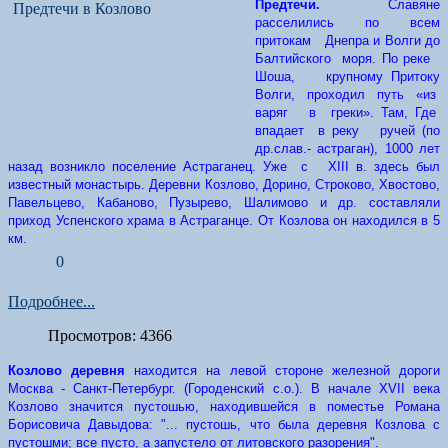
Предтечи.
Славяне
расселились по всем
притокам Днепра и Волги до
Балтийского моря. По реке
Шоша, крупному Притоку
Волги, проходил путь «из
варяг в греки». Там, Где
впадает в реку ручей (по
др.слав.- астраган), 1000 лет
назад возникло поселение Астраганец. Уже с XIII в. здесь был
известный монастырь. Деревни Козлово, Дорино, Строково, Хвостово,
Павельцево, Кабаново, Пузырево, Шалимово и др. составляли
приход Успенского храма в Астраганце. От Козлова он находился в 5
км.
0
Подробнее...
Просмотров: 4366
Козлово деревня
находится на левой стороне железной дороги
Москва - Санкт-Петербург. (Городенский с.о.). В начале XVII века
Козлово значится пустошью, находившейся в поместье Романа
Борисовича Давыдова: "... пустошь, что была деревня Козлова с
пустошми; все пусто, а запустело от литовского разорения".