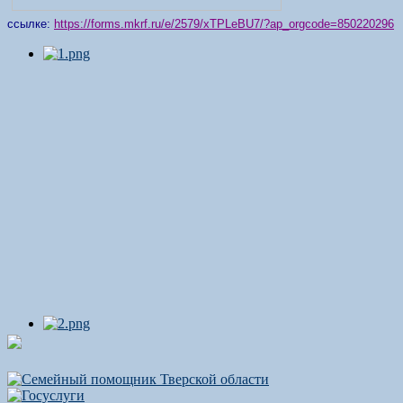
ссылке:
https://forms.mkrf.ru/e/2579/xTPLeBU7/?ap_orgcode=850220296