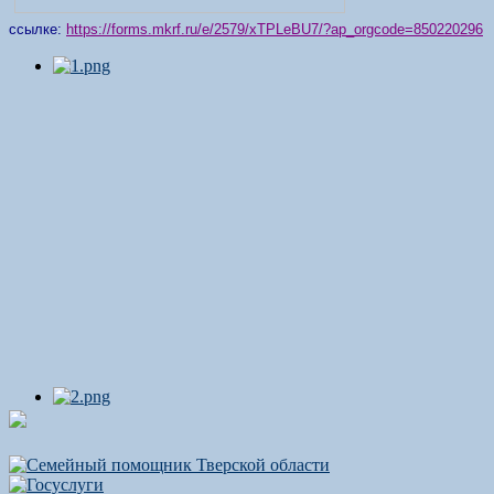
ссылке:
https://forms.mkrf.ru/e/2579/xTPLeBU7/?ap_orgcode=850220296