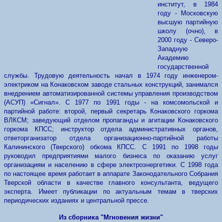
институт, в 1984
году - Московскую
высшую партийную
школу (очно), в
2000 году - Северо-
Западную
Академию
государственной
службы. Трудовую деятельность начал в 1974 году инженером-
электриком на Конаковском заводе стальных конструкций, занимался
внедрением автоматизированной системы управления производством
(АСУП) «Сигнал». С 1977 по 1991 годы - на комсомольской и
партийной работе: второй, первый секретарь Конаковского горкома
ВЛКСМ; заведующий отделом пропаганды и агитации Конаковского
горкома КПСС; инструктор отдела административных органов,
ответорганизатор отдела организационно-партийной работы
Калининского (Тверского) обкома КПСС. С 1991 по 1998 годы
руководил предприятиями малого бизнеса по оказанию услуг
организациям и населению в сфере электроэнергетики. С 1998 года
по настоящее время работает в аппарате Законодательного Собрания
Тверской области в качестве главного консультанта, ведущего
эксперта. Имеет публикации по актуальным темам в тверских
периодических изданиях и центральной прессе.
Из сборника "Мгновения жизни"