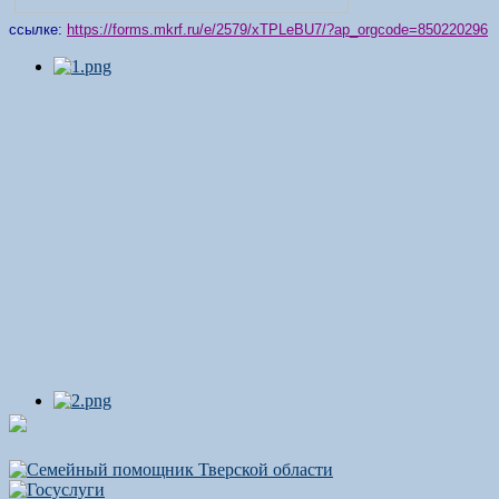
ссылке:
https://forms.mkrf.ru/e/2579/xTPLeBU7/?ap_orgcode=850220296