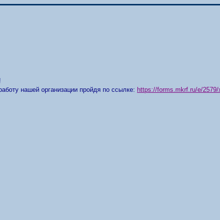
!
работу нашей организации пройдя по ссылке:
https://forms.mkrf.ru/e/25