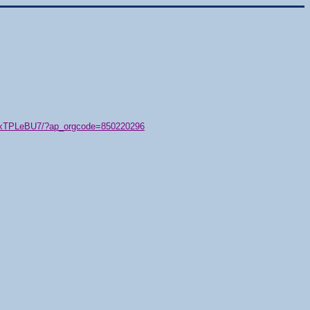
79/xTPLeBU7/?ap_orgcode=850220296