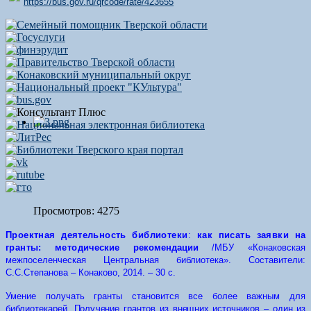
https://bus.gov.ru/qrcode/rate/423655
Просмотров: 4275
Пр
о
ект
н
а
я
д
е
ят
е
л
ь
н
о
с
т
ь
б
и
б
л
ио
т
ек
и
:
к
а
к
п
и
са
т
ь
з
а
я
в
к
и
н
а
г
р
ан
т
ы
:
м
е
т
о
д
ические рек
ом
е
н
дац
и
и
/
МБУ
«
Конаковская
межпоселенческая Центральная библиотека
». Составители:
С.С.
Степанова
–
Конаково
, 20
14
. – 30 с.
Уме
н
ие по
л
у
ч
а
т
ь
г
р
ан
т
ы с
т
а
н
ов
и
т
ся все более ва
ж
н
ым для
б
и
бл
и
о
т
ека
р
ей.
П
ол
у
ч
е
н
ие
г
ра
н
т
ов из
в
н
е
шн
их
и
с
т
очников – один
и
з