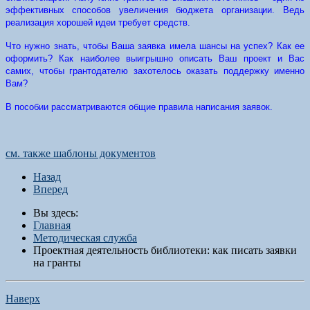
э
ффе
к
т
ивн
ы
х сп
о
собов у
в
е
ли
ч
е
н
ия бюдж
е
т
а о
р
г
а
н
и
з
а
ц
ии.
В
едь
р
еали
з
ац
и
я хор
о
ш
ей идеи
т
р
ебу
е
т с
р
ед
с
т
в.
Что нужно знать, чтобы Ваша заявка имела шансы на успех? Как ее
оформить? Как наиболее выигрышно описать Ваш проект и Вас
самих, чтобы грантодателю захотелось оказать поддержку именно
Вам?
В пособии рассматриваются общие правила написания заявок.
см. также шаблоны документов
Назад
Вперед
Вы здесь:
Главная
Методическая служба
Проектная деятельность библиотеки: как писать заявки
на гранты
Наверх