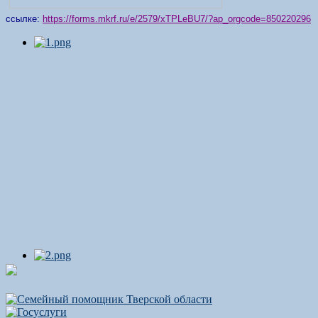
ссылке:
https://forms.mkrf.ru/e/2579/xTPLeBU7/?ap_orgcode=850220296