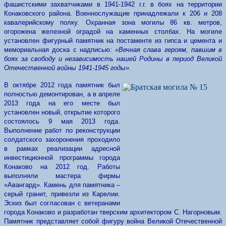
фашистскими захватчиками в 1941-1942 г.г. в боях на территории
Конаковского района. Военнослужащие принадлежали к 206 и 208
кавалерийскому полку. Охранная зона могилы 86 кв. метров,
огорожена железной оградой на каменных столбах. На могиле
установлен фигурный памятник на постаменте из гипса и цемента и
мемориальная доска с надписью:
«Вечная слава героям, павшим в
боях за свободу и независимость нашей Родины в период Великой
Отечественной войны 1941-1945 годы».
В октябре 2012 года памятник был
полностью демонтирован, а в апреле
2013 года на его месте был
установлен новый, открытие которого
состоялось 9 мая 2013 года.
Выполнение работ по реконструкции
солдатского захоронения проходило
в рамках реализации адресной
инвестиционной программы города
Конаково на 2012 год. Работы
выполняли мастера фирмы
«Авангард». Камень для памятника –
серый гранит, привезли из Карелии.
Эскиз был согласован с ветеранами
города Конаково и разработан тверским архитектором С. Нагорновым.
Памятник представляет собой фигуру война Великой Отечественной