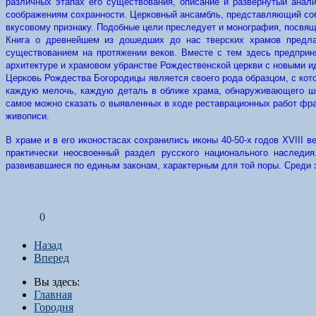
различных этапах его существования, описание и развернутый анали
соображениям сохранности. Церковный ансамбль, представляющий собо
вкусовому признаку. Подобные цели преследует и монография, посвящ
Книга о древнейшем из дошедших до нас тверских храмов предлаг
существованием на протяжении веков. Вместе с тем здесь предприн
архитектуре и храмовом убранстве Рождественской церкви с новыми и
Церковь Рождества Богородицы является своего рода образцом, с кот
каждую мелочь, каждую деталь в облике храма, обнаруживающего шир
самое можно сказать о выявленных в ходе реставрационных работ фр
живописи.
В храме и в его иконостасах сохранились иконы 40-50-х годов XVIII 
практически неосвоенный раздел русского национального наследи
развивавшиеся по единым законам, характерным для той поры. Среди э
0
Назад
Вперед
Вы здесь:
Главная
Городня