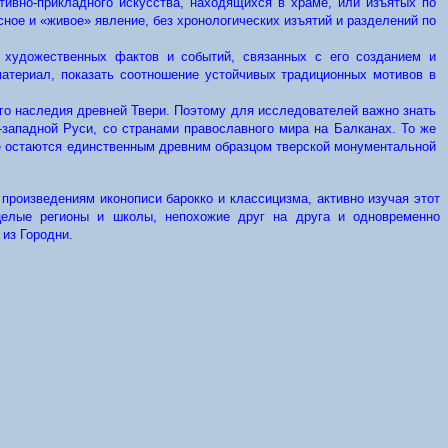
тивно-прикладного искусства, находящихся в храме, или изъятых по
ое и «живое» явление, без хронологических изъятий и разделений по
 художественных фактов и событий, связанных с его созданием и
атериал, показать соотношение устойчивых традиционных мотивов в
ого наследия древней Твери. Поэтому для исследователей важно знать
западной Руси, со странами православного мира на Балканах. То же
ые остаются единственным древним образцом тверской монументальной
 произведениям иконописи барокко и классицизма, активно изучая этот
 целые регионы и школы, непохожие друг на друга и одновременно
 из Городни.