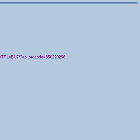
79/xTPLeBU7/?ap_orgcode=850220296