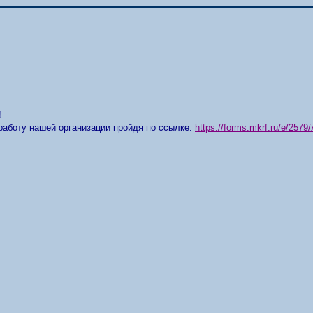
!
работу нашей организации пройдя по ссылке:
https://forms.mkrf.ru/e/25