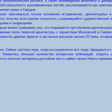
з монументальной росписи, а также произведений иконописи и декора
й совокупность разновременных частей, рассматривается как комплексн
енная храму в Городне.
ает максимально полное изложение исторических, архитектурных и
ята попытка всесторонне осмыслить сохранившийся художественный м
деями и тенденциями.
орым можно сравнивать все, что открывается при изучении архитектурн
окие связи тверской архитектуры с зодчеством Московской и Северо-
агментах древних фресок и настенных рисунках начала XV века, котор
века. Сейчас настала пора, когда исследователи все чаще обращаются к
я. Появилось большое количество интересных публикаций, открыты
того богатого материала достойное место займут иконы Нового времени